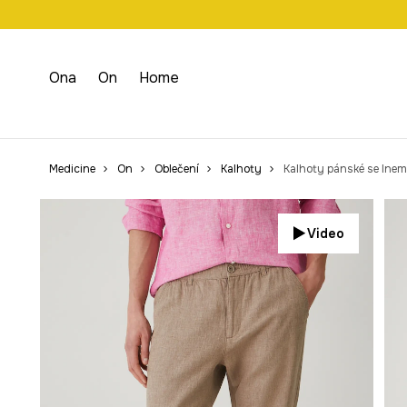
Doprava zdarma př
Ona
On
Home
Medicine
On
Oblečení
Kalhoty
Kalhoty pánské se lnem
Video