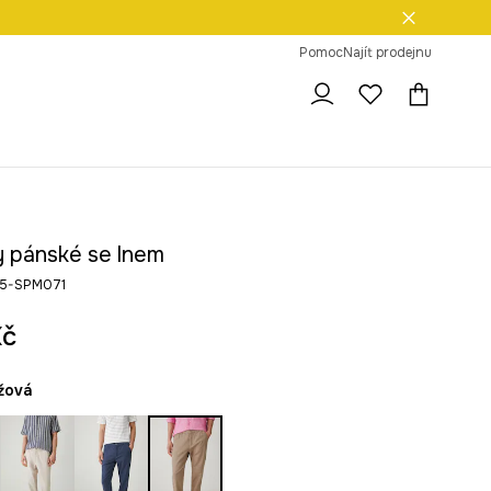
dní na vrácení zboží
Pomoc
Najít prodejnu
y pánské se lnem
25-SPM071
Kč
éžová