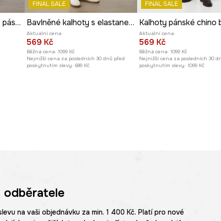
FINAL SALE
FINAL SALE
Lněné kalhoty pánské s páskem, melanž béžová barva
Bavlněné kalhoty s elastanem, beze vzoru
Aktuální cena:
Aktuální cena:
569 Kč
569 Kč
Běžná cena:
1099 Kč
Běžná cena:
1099 Kč
Nejnižší cena za posledních 30 dnů před
Nejnižší cena za posledních 30 d
poskytnutím slevy:
689 Kč
poskytnutím slevy:
1099 Kč
 odběratele
slevu na vaši objednávku za min. 1 400 Kč. Platí pro nové