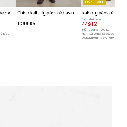
FINAL SALE
191 cm a má na sebe velikost L
Kalhoty pánské chino bez vzoru
Chino kalhoty pánské bavlněné s elastanem
Prohlédněte si rozměry
Aktuální cena:
produktu
1099 Kč
449 Kč
Běžná cena:
1099 Kč
nů před
Nejnižší cena za posledních 30 
poskytnutím slevy:
689 Kč