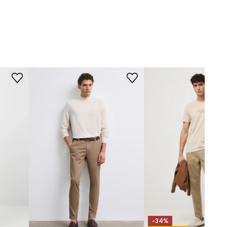
Žehlit při max. teplotě 150 °C.
STŘIH
béžová
Pas (výška)
:
pravidelný
-SPM071-80M
Typ nohavic
:
rovné
Střih
:
zúžený
ROZMĚRY
Délka vnitřní nohy
:
77 cm
Šířka nohy dole
:
17 cm
Míry uvedené pro velikost
:
M.
Šířka v pase
:
41,6 cm
Výška pasu
:
28 cm
Šířka v bocích
:
54 cm
Model na fotografii je vysoký
-34%