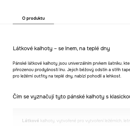
O produktu
Látkové kalhoty – se lnem, na teplé dny
Pánské látkové kalhoty jsou univerzálním prvkem šatníku, kter
přirozenou prodyšností lnu. Jejich béžový odstín a střih tape
pro ležérní outfity na teplé dny, nabízí pohodlí a lehkost.
Čím se vyznačují tyto pánské kalhoty s klasick
Látkové
kalhoty, vytvořené pro vytvoření ležérních, letn