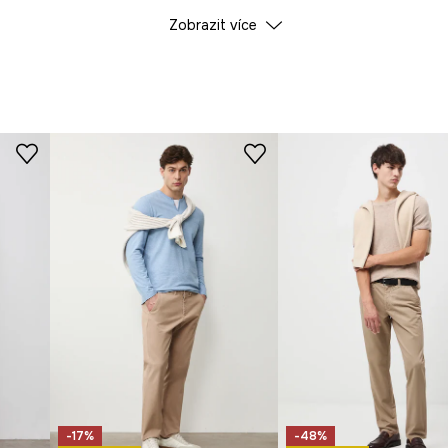
avu, aniž by
ÚDAJE O VÝROBKU
Zobrazit více
ické přizpůsobení.
Barva
odná na teplé dny.
ID produktu
RS25
jemná k pokožce.
Výrobce
ost a opticky
pro drobnosti.
drží kalhoty.
ý, ležérní charakter.
oubku.
-17%
-48%