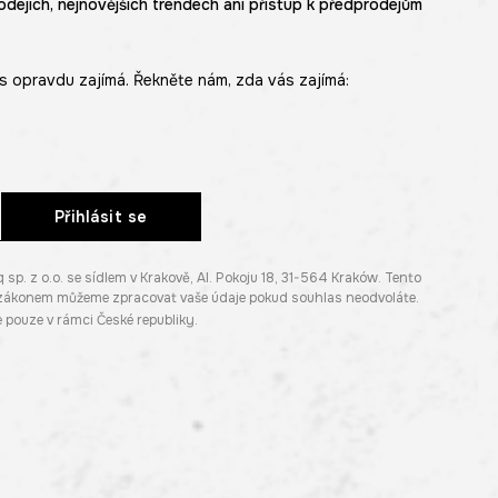
odejích, nejnovějších trendech ani přístup k předprodejům
s opravdu zajímá. Řekněte nám, zda vás zajímá:
Přihlásit se
. z o.o. se sídlem v Krakově, Al. Pokoju 18, 31-564 Kraków. Tento
e zákonem můžeme zpracovat vaše údaje pokud souhlas neodvoláte.
pouze v rámci České republiky.