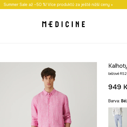
i nákupu nad 1 200 Kč
Summer Sale až –50 %! Více produktů za ještě nižší ceny »
Odeslání i do 24 hodin
30 
Kalhot
béžové RS
949 
Barva:
b