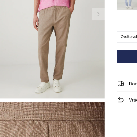
Zvolte ve
Dod
Vrá