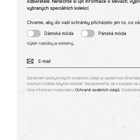
odběratele. Nenechte si ujít informace o slevách, výpr
vybraných speciálních kolekcí.
Chceme, aby do vaší schránky přicházelo jen to, co vá
Dámská móda
Pánská móda
Výběr nabídky je volitelný.
Správcem poskytnutých osobních údajů je společnost Brandbq sp
souhlas můžete kdykoli odvolat. Nezapomeňte, že v souladu s
Více informací naleznete v
Ochraně osobních údajů
. Dodáváme 