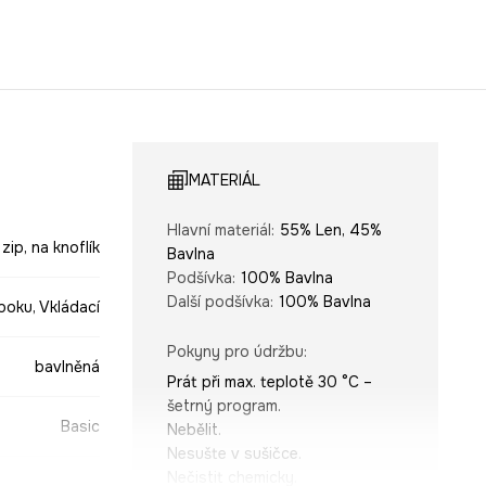
MATERIÁL
Hlavní materiál
:
55% Len, 45%
 zip, na knoflík
Bavlna
Podšívka
:
100% Bavlna
Další podšívka
:
100% Bavlna
boku, Vkládací
Pokyny pro údržbu
:
bavlněná
Prát při max. teplotě 30 °C –
šetrný program.
Basic
Nebělit.
Nesušte v sušičce.
Nečistit chemicky.