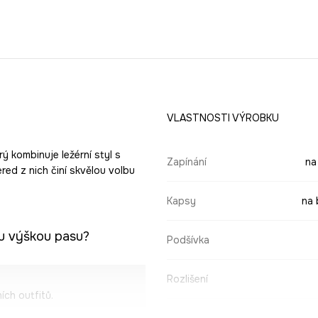
VLASTNOSTI VÝROBKU
ý kombinuje ležérní styl s
Zapínání
na
red z nich činí skvělou volbu
Kapsy
na 
ou výškou pasu?
Podšívka
Rozlišení
ích outfitů.