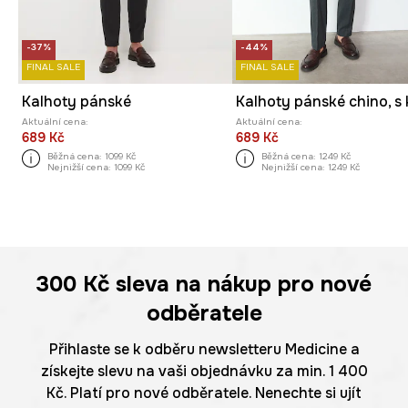
-37%
-44%
FINAL SALE
FINAL SALE
Kalhoty pánské
Aktuální cena:
Aktuální cena:
689 Kč
689 Kč
Běžná cena:
1099 Kč
Běžná cena:
1249 Kč
Nejnižší cena:
1099 Kč
Nejnižší cena:
1249 Kč
300 Kč
sleva na nákup pro nové
odběratele
Přihlaste se k odběru newsletteru Medicine a
získejte slevu na vaši objednávku za min. 1 400
Kč. Platí pro nové odběratele. Nenechte si ujít