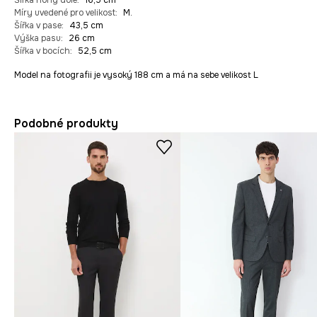
Šířka nohy dole
:
16,5 cm
Míry uvedené pro velikost
:
M.
Šířka v pase
:
43,5 cm
Výška pasu
:
26 cm
Šířka v bocích
:
52,5 cm
Model na fotografii je vysoký 188 cm a má na sebe velikost L
Podobné produkty