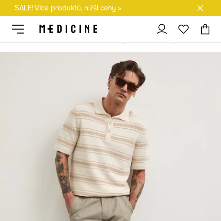
SALE! Více produktů, nižší ceny »
Doprava zdarma při nákupu nad 1 200 Kč
Medicine
On
Oblečení
Kalhoty