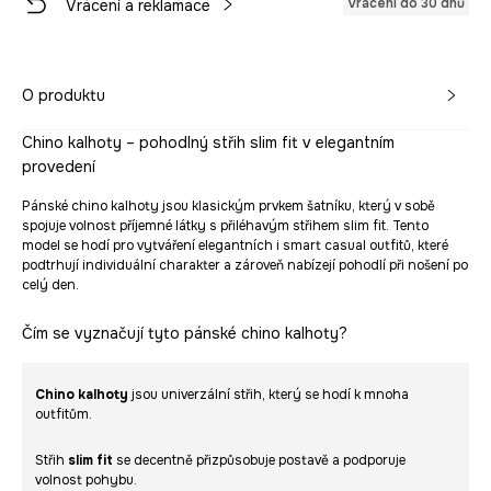
Vrácení do 30 dnů
Vrácení a reklamace
O produktu
Chino kalhoty – pohodlný střih slim fit v elegantním
provedení
Pánské chino kalhoty jsou klasickým prvkem šatníku, který v sobě
spojuje volnost příjemné látky s přiléhavým střihem slim fit. Tento
model se hodí pro vytváření elegantních i smart casual outfitů, které
podtrhují individuální charakter a zároveň nabízejí pohodlí při nošení po
celý den.
Čím se vyznačují tyto pánské chino kalhoty?
Chino kalhoty
jsou univerzální střih, který se hodí k mnoha
outfitům.
Střih
slim fit
se decentně přizpůsobuje postavě a podporuje
volnost pohybu.