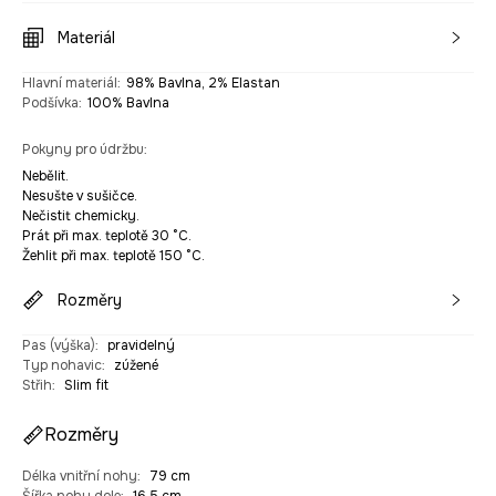
Materiál
Hlavní materiál
:
98% Bavlna, 2% Elastan
Podšívka
:
100% Bavlna
Pokyny pro údržbu
:
Nebělit.
Nesušte v sušičce.
Nečistit chemicky.
Prát při max. teplotě 30 °C.
Žehlit při max. teplotě 150 °C.
Rozměry
Pas (výška)
:
pravidelný
Typ nohavic
:
zúžené
Střih
:
Slim fit
Rozměry
Délka vnitřní nohy
:
79 cm