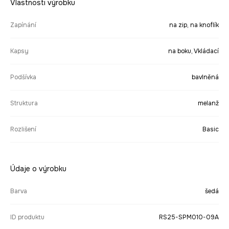
Vlastnosti výrobku
Zapínání
na zip, na knoflík
Kapsy
na boku, Vkládací
Podšívka
bavlněná
Struktura
melanž
Rozlišení
Basic
Údaje o výrobku
Barva
šedá
ID produktu
RS25-SPM010-09A