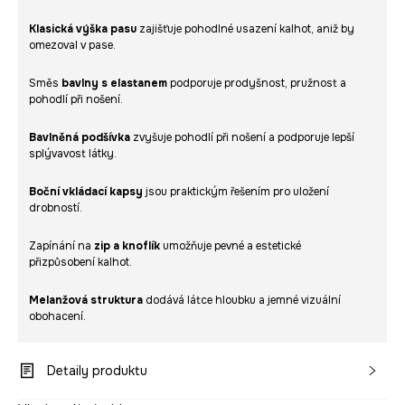
Klasická výška pasu
zajišťuje pohodlné usazení kalhot, aniž by
omezoval v pase.
Směs
bavlny s elastanem
podporuje prodyšnost, pružnost a
pohodlí při nošení.
Bavlněná podšívka
zvyšuje pohodlí při nošení a podporuje lepší
splývavost látky.
Boční vkládací kapsy
jsou praktickým řešením pro uložení
drobností.
Zapínání na
zip a knoflík
umožňuje pevné a estetické
přizpůsobení kalhot.
Melanžová struktura
dodává látce hloubku a jemné vizuální
obohacení.
Detaily produktu