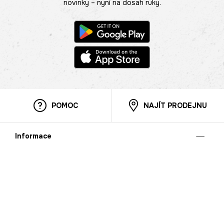
novinky – nyní na dosah ruky.
POMOC
NAJÍT PRODEJNU
Informace
O nás
Mobilní aplikace
Podmínky pro prezentaci zboží
Blog