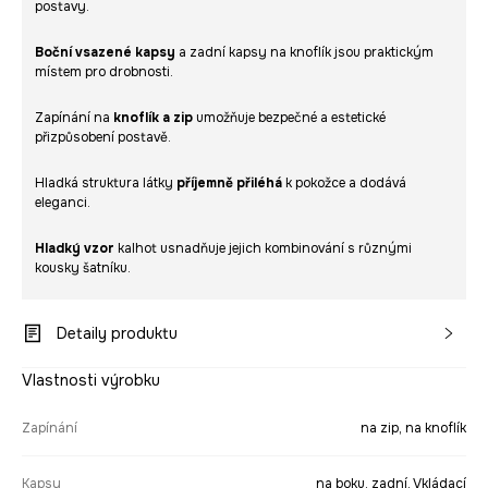
postavy.
Boční vsazené kapsy
a zadní kapsy na knoflík jsou praktickým
místem pro drobnosti.
Zapínání na
knoflík a zip
umožňuje bezpečné a estetické
přizpůsobení postavě.
Hladká struktura látky
příjemně přiléhá
k pokožce a dodává
eleganci.
Hladký vzor
kalhot usnadňuje jejich kombinování s různými
kousky šatníku.
Detaily produktu
Vlastnosti výrobku
Zapínání
na zip, na knoflík
Kapsy
na boku, zadní, Vkládací