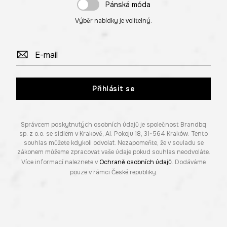
Pánská móda
Výběr nabídky je volitelný.
Přihlásit se
Správcem poskytnutých osobních údajů je společnost Brandbq
sp. z o.o. se sídlem v Krakově, Al. Pokoju 18, 31-564 Kraków. Tento
souhlas můžete kdykoli odvolat. Nezapomeňte, že v souladu se
zákonem můžeme zpracovat vaše údaje pokud souhlas neodvoláte.
Více informací naleznete v
Ochraně osobních údajů
. Dodáváme
pouze v rámci České republiky.