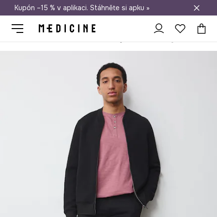
Kupón –15 % v aplikaci. Stáhněte si apku »
Doprava zdarma při nákupu nad 1 200 Kč
Medicine
On
Oblečení
Kalhoty