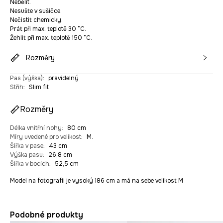
Nebělit.
Nesušte v sušičce.
Nečistit chemicky.
Prát při max. teplotě 30 °C.
Žehlit při max. teplotě 150 °C.
Rozměry
Pas (výška)
:
pravidelný
Střih
:
Slim fit
Rozměry
Délka vnitřní nohy
:
80 cm
Míry uvedené pro velikost
:
M.
Šířka v pase
:
43 cm
Výška pasu
:
26,8 cm
Šířka v bocích
:
52,5 cm
Model na fotografii je vysoký 186 cm a má na sebe velikost M
Podobné produkty