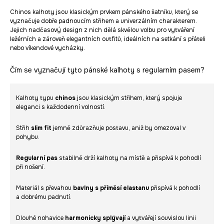
Chinos kalhoty jsou klasickým prvkem pánského šatníku, který se
vyznačuje dobře padnoucím střihem a univerzálním charakterem.
Jejich nadčasový design z nich dělá skvělou volbu pro vytváření
ležérních a zároveň elegantních outfitů, ideálních na setkání s přáteli
nebo víkendové vycházky.
Čím se vyznačují tyto pánské kalhoty s regularním pasem?
Kalhoty typu
chinos
jsou klasickým střihem, který spojuje
eleganci s každodenní volností.
Střih
slim fit
jemně zdůrazňuje postavu, aniž by omezoval v
pohybu.
Regularní pas
stabilně drží kalhoty na místě a přispívá k pohodlí
při nošení.
Materiál s převahou
bavlny s příměsí elastanu
přispívá k pohodlí
a dobrému padnutí.
Dlouhé nohavice
harmonicky splývají
a vytvářejí souvislou linii