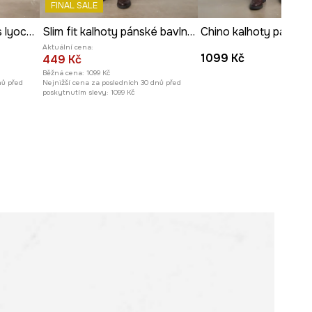
FINAL SALE
Prohlédněte si rozměry
Chino kalhoty pánské s lyocellem
Slim fit kalhoty pánské bavlněné s elastanem
produktu
Aktuální cena:
1099 Kč
449 Kč
Běžná cena:
1099 Kč
nů před
Nejnižší cena za posledních 30 dnů před
poskytnutím slevy:
1099 Kč