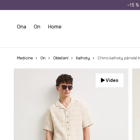
Doprava zdarma př
–15 % 
Ona
On
Home
Medicine
On
Oblečení
Kalhoty
Chino kalhoty pánské l
Video