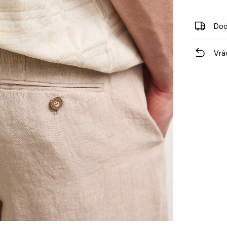
Dod
Vrá