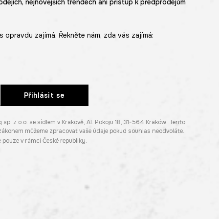
odejích, nejnovějších trendech ani přístup k předprodejům
s opravdu zajímá. Řekněte nám, zda vás zajímá:
Přihlásit se
. z o.o. se sídlem v Krakově, Al. Pokoju 18, 31-564 Kraków. Tento
e zákonem můžeme zpracovat vaše údaje pokud souhlas neodvoláte.
pouze v rámci České republiky.