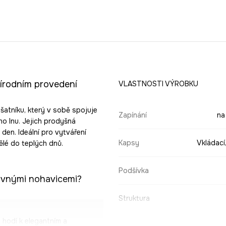
řírodním provedení
VLASTNOSTI VÝROBKU
šatníku, který v sobě spojuje
Zapínání
na
ho lnu. Jejich prodyšná
 den. Ideální pro vytváření
Kapsy
Vkládací
ělé do teplých dnů.
Podšívka
rovnými nohavicemi?
Struktura
 hodí k elegantním a