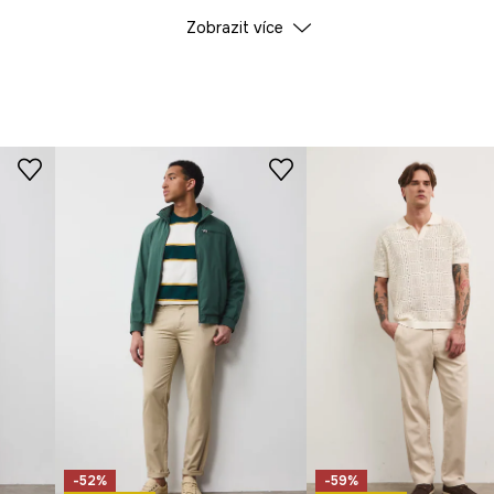
ÚDAJE O VÝROBKU
Zobrazit více
postavu a zajišťuje
Barva
čímž nabízí pohodlí při
ID produktu
RS26
st a odolnost.
Výrobce
ní a odolnost.
klasický a
řizpůsobení postavě.
-52%
-59%
ubku a vizuální