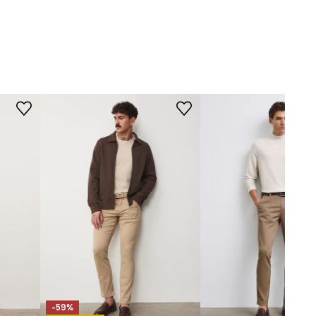
STŘIH
béžová
Pas (výška)
:
pravidelný
Typ nohavic
:
rovné
-SPM901-80M
Střih
:
Regular fit
ROZMĚRY
Délka vnitřní nohy
:
77 cm
Šířka nohy dole
:
18,5 cm
Míry uvedené pro velikost
:
M.
Šířka v pase
:
43,5 cm
Výška pasu
:
28,1 cm
Šířka v bocích
:
54 cm
Model na fotografii je vysoký
188 cm a má na sebe velikost M
-59%