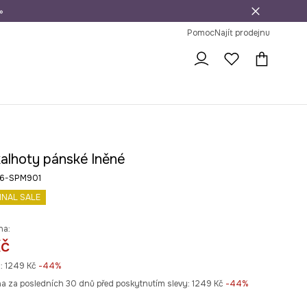
»
dní na vrácení zboží
Pomoc
Najít prodejnu
kalhoty pánské lněné
26-SPM901
INAL SALE
na:
Kč
:
1249 Kč
-44%
na za posledních 30 dnů před poskytnutím slevy:
1249 Kč
 -44%