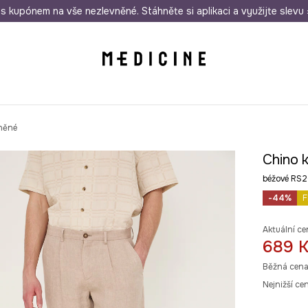
i nákupu nad 1 200 Kč
s kupónem na vše nezlevněné. Stáhněte si aplikaci a využijte slevu 
Odeslání i do 24 hodin
30 
něné
Chino 
béžové RS
-44%
F
Aktuální ce
689 
Běžná cena
Nejnižší ce