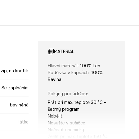
MATERIÁL
Hlavní materiál
:
100% Len
 zip, na knoflík
Podšívka v kapsách
:
100%
Bavlna
, Se zapínáním
Pokyny pro údržbu
:
Prát při max. teplotě 30 °C –
bavlněná
šetrný program.
Nebělit.
látka
Nesušte v sušičce.
Nečistit chemicky.
Žehlit při max. teplotě 150 °C.