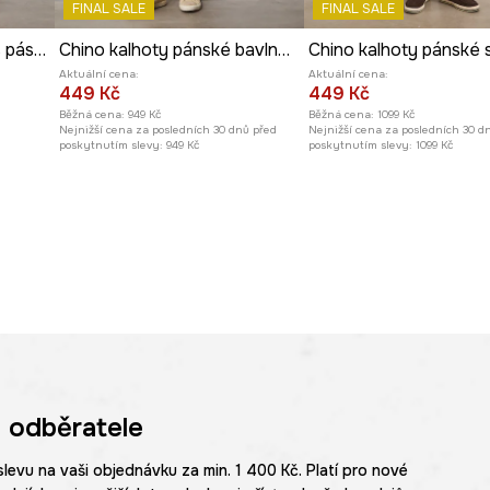
FINAL SALE
FINAL SALE
Lněné kalhoty pánské s páskem, melanž béžová barva
Chino kalhoty pánské bavlněné s elastanem
Aktuální cena:
Aktuální cena:
449 Kč
449 Kč
Běžná cena:
949 Kč
Běžná cena:
1099 Kč
Nejnižší cena za posledních 30 dnů před
Nejnižší cena za posledních 30 d
poskytnutím slevy:
949 Kč
poskytnutím slevy:
1099 Kč
 odběratele
slevu na vaši objednávku za min. 1 400 Kč. Platí pro nové