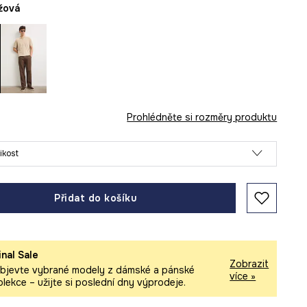
éžová
Prohlédněte si rozměry produktu
likost
Přidat do košíku
inal Sale
Zobrazit
bjevte vybrané modely z dámské a pánské
více »
olekce – užijte si poslední dny výprodeje.