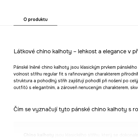
O produktu
Látkové chino kalhoty – lehkost a elegance v p
Pánské lněné chino kalhoty jsou klasickým prvkem pánského 
volnost střihu regular fit s rafinovaným charakterem přírodní
struktura a pohodlný střih zajišťují pohodlí při nošení po celý
outfitů s elegantním, a zároveň nenuceným charakterem, skv
Čím se vyznačují tyto pánské chino kalhoty s 
Chino kalhoty
jsou klasického střihu, který se dokonale