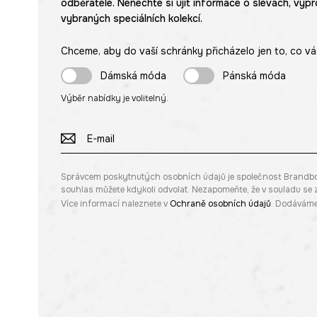
odběratele. Nenechte si ujít informace o slevách, výpr
vybraných speciálních kolekcí.
Chceme, aby do vaší schránky přicházelo jen to, co vá
Dámská móda
Pánská móda
Výběr nabídky je volitelný.
Správcem poskytnutých osobních údajů je společnost Brandbq sp
souhlas můžete kdykoli odvolat. Nezapomeňte, že v souladu s
Více informací naleznete v
Ochraně osobních údajů
. Dodáváme 