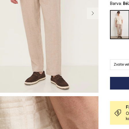
Barva:
b
Zvolte ve
F
O
k