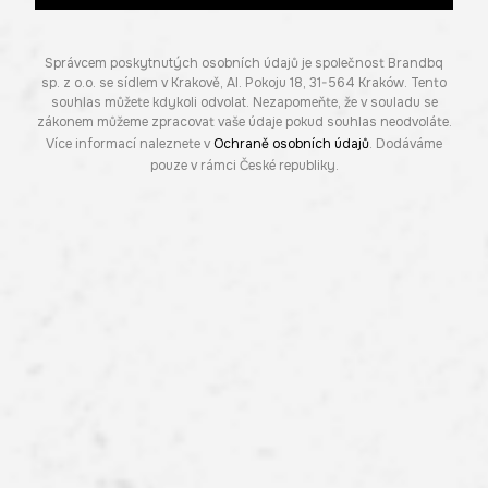
Správcem poskytnutých osobních údajů je společnost Brandbq
sp. z o.o. se sídlem v Krakově, Al. Pokoju 18, 31-564 Kraków. Tento
souhlas můžete kdykoli odvolat. Nezapomeňte, že v souladu se
zákonem můžeme zpracovat vaše údaje pokud souhlas neodvoláte.
Více informací naleznete v
Ochraně osobních údajů
. Dodáváme
pouze v rámci České republiky.