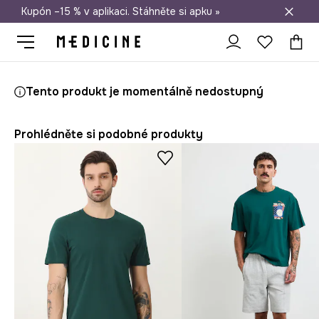
Kupón –15 % v aplikaci. Stáhněte si apku »
Doprava zdarma při nákupu nad 1 200 Kč
Medicine
On
Oblečení
Trička
Tento produkt je momentálně nedostupný
Prohlédněte si podobné produkty