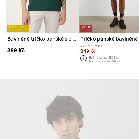
FINAL SALE
-35%
Bavlněné tričko pánské s elastanem, bez vzoru zelená barva
Aktuální cena:
389 Kč
249 Kč
Běžná cena:
389 Kč
Nejnižší cena:
389 Kč