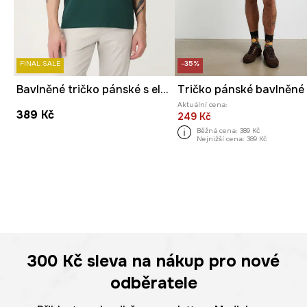
FINAL SALE
-35%
Bavlněné tričko pánské s elastanem, bez vzoru zelená barva
Aktuální cena:
389 Kč
249 Kč
Běžná cena:
389 Kč
Nejnižší cena:
389 Kč
300 Kč
sleva na nákup pro nové
odběratele