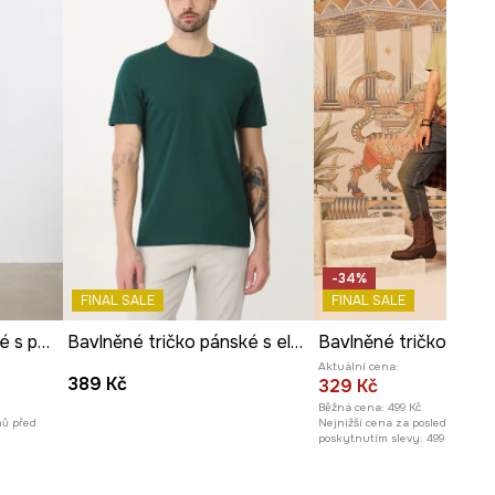
-34%
FINAL SALE
FINAL SALE
Tričko pánské bavlněné s potiskem
Bavlněné tričko pánské s elastanem, bez vzoru zelená barva
Aktuální cena:
389 Kč
329 Kč
Běžná cena:
499 Kč
nů před
Nejnižší cena za posledních 30 
poskytnutím slevy:
499 Kč