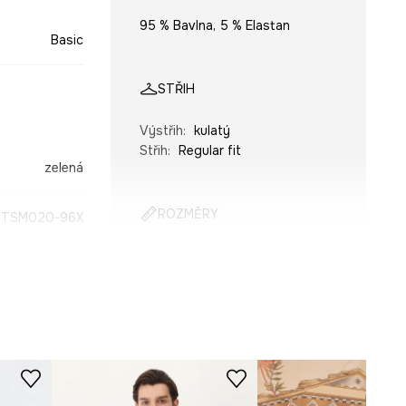
95 % Bavlna, 5 % Elastan
Basic
STŘIH
Výstřih
:
kulatý
Střih
:
Regular fit
zelená
ROZMĚRY
TSM020-96X
Prohlédněte si rozměry
produktu