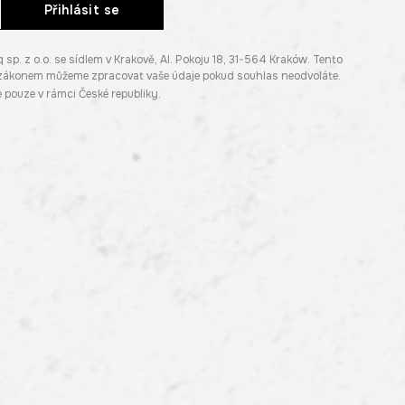
Přihlásit se
. z o.o. se sídlem v Krakově, Al. Pokoju 18, 31-564 Kraków. Tento
e zákonem můžeme zpracovat vaše údaje pokud souhlas neodvoláte.
pouze v rámci České republiky.