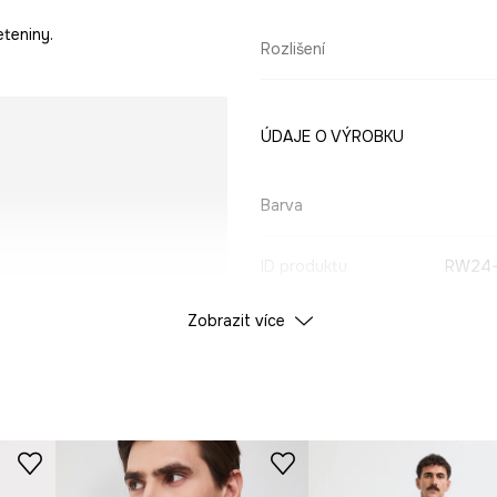
teniny.
Rozlišení
ÚDAJE O VÝROBKU
Barva
ID produktu
RW24-
Zobrazit více
Výrobce