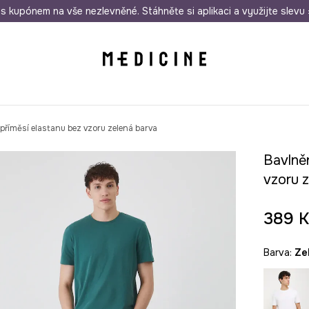
i nákupu nad 1 200 Kč
s kupónem na vše nezlevněné. Stáhněte si aplikaci a využijte slevu 
Odeslání i do 24 hodin
30 
 příměsí elastanu bez vzoru zelená barva
Bavlněn
vzoru 
389 K
Barva:
z