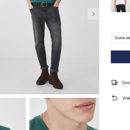
Zvolte ve
Dod
Vrá