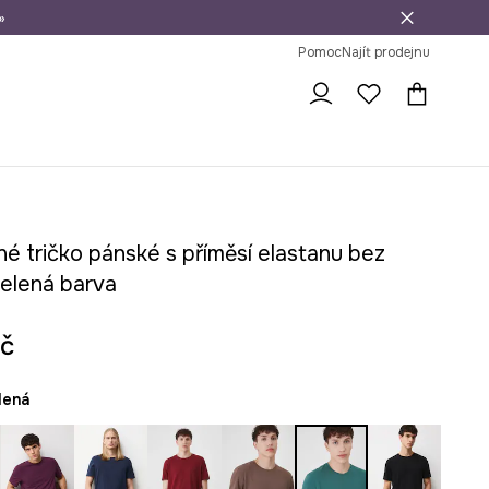
»
dní na vrácení zboží
Pomoc
Najít prodejnu
é tričko pánské s příměsí elastanu bez
zelená barva
č
elená