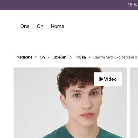
Doprava zdarma př
–15 % 
Ona
On
Home
Medicine
On
Oblečení
Trička
Bavlněné tričko pánské s
Video