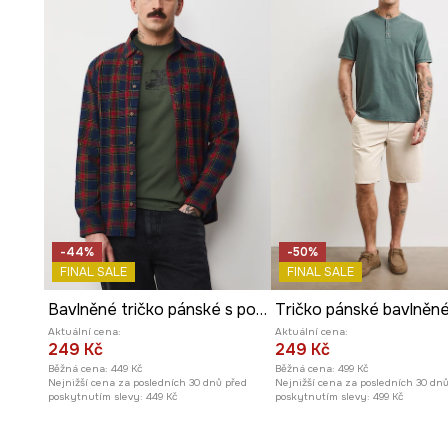
-44%
-50%
FINAL SALE
FINAL SALE
Bavlněné tričko pánské s potiskem s elastanem
Aktuální cena:
Aktuální cena:
249 Kč
249 Kč
Běžná cena:
449 Kč
Běžná cena:
499 Kč
Nejnižší cena za posledních 30 dnů před
Nejnižší cena za posledních 30 dn
poskytnutím slevy:
449 Kč
poskytnutím slevy:
499 Kč