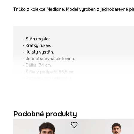
Tričko z kolekce Medicine. Model vyroben z jednobarevné ple
- Střih regular.
- Krátký rukáv.
- Kulatý výstřih.
- Jednobarevná pletenina.
- Délka: 74 cm.
- Šířka v podpaží: 56,5 cm.
- Rozměry pro velikost: L.
Podobné produkty