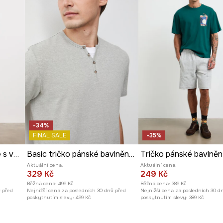
-34%
FINAL SALE
-35%
Tričko pánské bavlněné s vybledlým efektem
Basic tričko pánské bavlněné s elastanem
Aktuální cena:
Aktuální cena:
329 Kč
249 Kč
Běžná cena:
499 Kč
Běžná cena:
389 Kč
ů před
Nejnižší cena za posledních 30 dnů před
Nejnižší cena za posledních 30 d
poskytnutím slevy:
499 Kč
poskytnutím slevy:
389 Kč