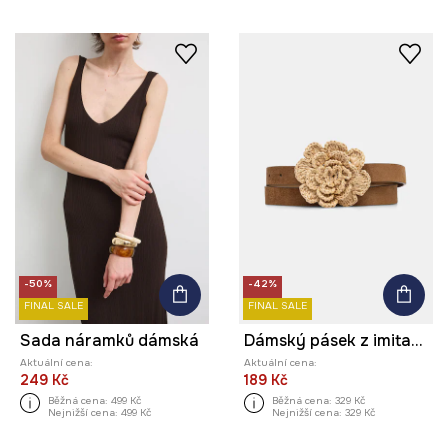
-50%
-42%
FINAL SALE
FINAL SALE
Sada náramků dámská
Dámský pásek z imitace semiše
Aktuální cena:
Aktuální cena:
249 Kč
189 Kč
Běžná cena:
499 Kč
Běžná cena:
329 Kč
Nejnižší cena:
499 Kč
Nejnižší cena:
329 Kč