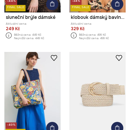
-44%
-34%
FINAL SALE
FINAL SALE
sluneční brýle dámské
klobouk dámský bavlněný
Aktuální cena:
Aktuální cena:
249 Kč
329 Kč
Běžná cena:
449 Kč
Běžná cena:
499 Kč
Nejnižší cena:
449 Kč
Nejnižší cena:
499 Kč
-40%