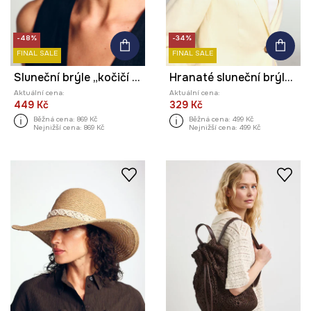
-48%
-34%
FINAL SALE
FINAL SALE
Sluneční brýle „kočičí oči“ dámské
Hranaté sluneční brýle dámské
Aktuální cena:
Aktuální cena:
449 Kč
329 Kč
Běžná cena:
869 Kč
Běžná cena:
499 Kč
Nejnižší cena:
869 Kč
Nejnižší cena:
499 Kč