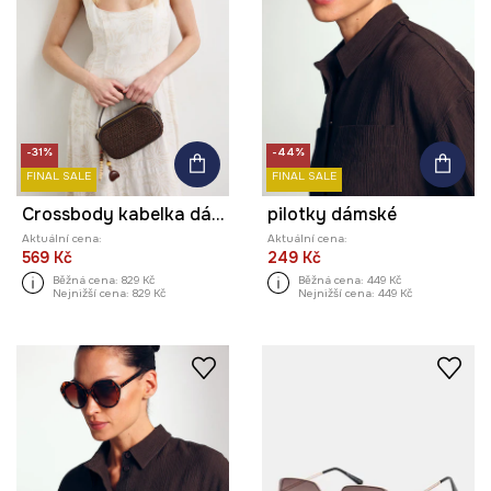
-31%
-44%
FINAL SALE
FINAL SALE
Crossbody kabelka dámská pletená
pilotky dámské
Aktuální cena:
Aktuální cena:
569 Kč
249 Kč
Běžná cena:
829 Kč
Běžná cena:
449 Kč
Nejnižší cena:
829 Kč
Nejnižší cena:
449 Kč