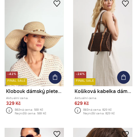
-42%
-24%
FINAL SALE
FINAL SALE
Klobouk dámský pletený
Košíková kabelka dámská pletená
Aktuální cena:
Aktuální cena:
329 Kč
629 Kč
Běžná cena:
569 Kč
Běžná cena:
829 Kč
Nejnižší cena:
569 Kč
Nejnižší cena:
829 Kč