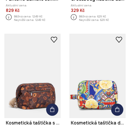
Aktuální cena:
Aktuální cena:
829 Kč
329 Kč
Běžná cena:
1249 Kč
Běžná cena:
629 Kč
Nejnižší cena:
1249 Kč
Nejnižší cena:
629 Kč
Kosmetická taštička s klíčenkou květinová
Kosmetická taštička dámská s ovocným motivem