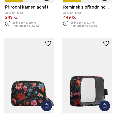
Přírodní kámen achát
Řemínek z přírodního kamene Turmalín
Aktuální cena:
Aktuální cena:
249 Kč
449 Kč
Běžná cena:
389 Kč
Běžná cena:
629 Kč
Nejnižší cena:
389 Kč
Nejnižší cena:
629 Kč