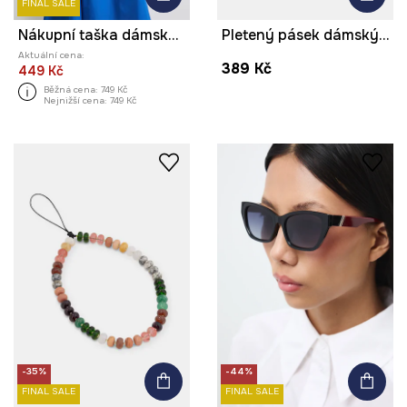
FINAL SALE
Nákupní taška dámská bavlněná
Pletený pásek dámský bavlněný
Aktuální cena:
389 Kč
449 Kč
Běžná cena:
749 Kč
Nejnižší cena:
749 Kč
-35%
-44%
FINAL SALE
FINAL SALE