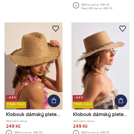
Běžná cena:
449 Kč
Nejnižší cena:
449 Kč
-44%
-44%
FINAL SALE
FINAL SALE
Klobouk dámský pletený
Klobouk dámský pletený
Aktuální cena:
Aktuální cena:
249 Kč
249 Kč
Běžná cena:
449 Kč
Běžná cena:
449 Kč