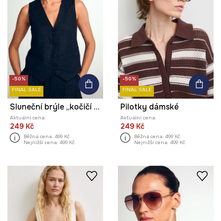
-50%
-50%
FINAL SALE
FINAL SALE
Sluneční brýle „kočičí oči“ dámské
Pilotky dámské
Aktuální cena:
Aktuální cena:
249 Kč
249 Kč
Běžná cena:
499 Kč
Běžná cena:
499 Kč
Nejnižší cena:
499 Kč
Nejnižší cena:
499 Kč