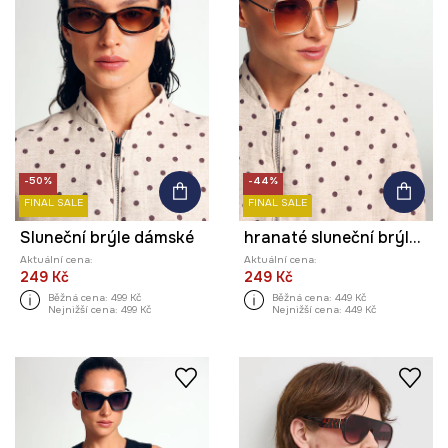
-50%
-44%
FINAL SALE
FINAL SALE
Sluneční brýle dámské
hranaté sluneční brýle dámské
Aktuální cena:
Aktuální cena:
249 Kč
249 Kč
Běžná cena:
499 Kč
Běžná cena:
449 Kč
Nejnižší cena:
499 Kč
Nejnižší cena:
449 Kč