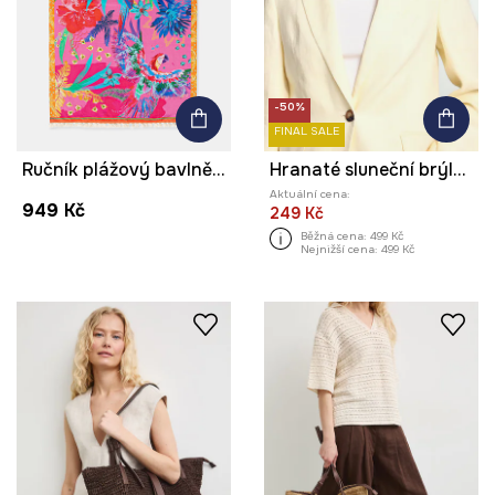
-50%
FINAL SALE
Ručník plážový bavlněný
Hranaté sluneční brýle dámské polarizační
Aktuální cena:
949 Kč
249 Kč
Běžná cena:
499 Kč
Nejnižší cena:
499 Kč