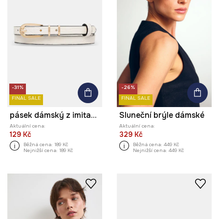
-31%
-26%
FINAL SALE
FINAL SALE
pásek dámský z imitace kůže
Sluneční brýle dámské
Aktuální cena:
Aktuální cena:
129 Kč
329 Kč
Běžná cena:
189 Kč
Běžná cena:
449 Kč
Nejnižší cena:
189 Kč
Nejnižší cena:
449 Kč