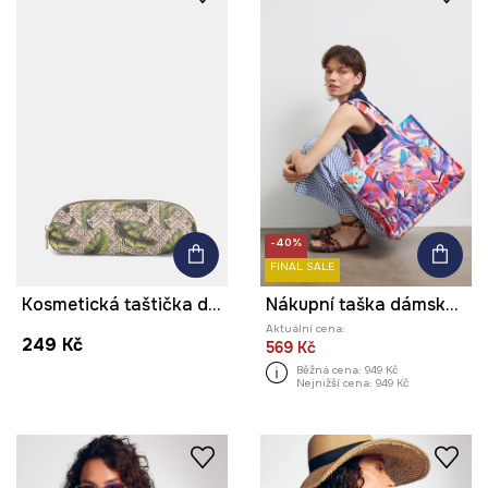
-40%
FINAL SALE
Kosmetická taštička dámská z imitace kůže rostlinná
Nákupní taška dámská květinová
Aktuální cena:
249 Kč
569 Kč
Běžná cena:
949 Kč
Nejnižší cena:
949 Kč