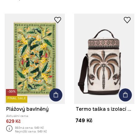
-33%
FINAL SALE
Plážový bavlněný
Termo taška s izolací bavlněná
Aktuální cena:
749 Kč
629 Kč
Běžná cena:
949 Kč
Nejnižší cena:
949 Kč