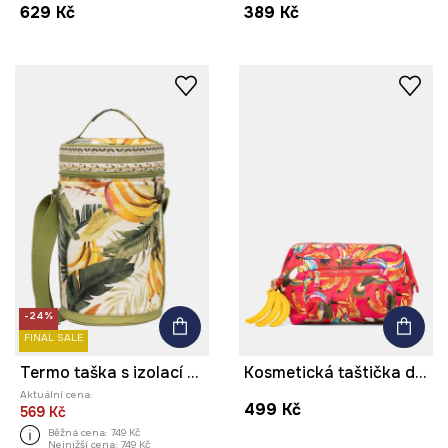
629 Kč
389 Kč
-24%
FINAL SALE
Termo taška s izolací bavlněná
Kosmetická taštička dámská
Aktuální cena:
499 Kč
569 Kč
Běžná cena:
749 Kč
Nejnižší cena:
749 Kč