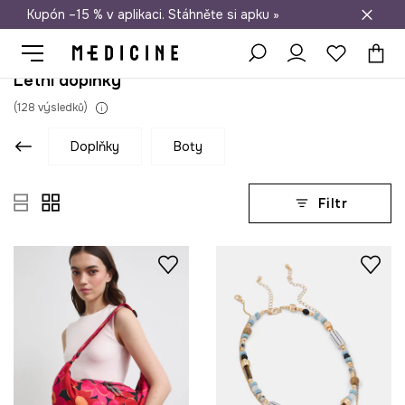
Kupón –15 % v aplikaci. Stáhněte si apku »
Doprava zdarma při nákupu nad 1 200 Kč
Letní doplňky
(
128
výsledků
)
doplňky
boty
Filtr