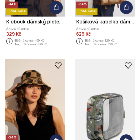
-34%
-24%
FINAL SALE
FINAL SALE
Klobouk dámský pletený
Košíková kabelka dámská z pletenky
Aktuální cena:
Aktuální cena:
329 Kč
629 Kč
Běžná cena:
499 Kč
Běžná cena:
829 Kč
Nejnižší cena:
499 Kč
Nejnižší cena:
829 Kč
-34%