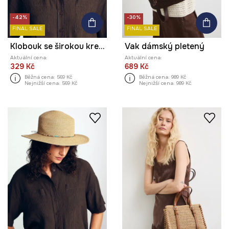
-42%
-30%
FINAL SALE
FINAL SALE
Klobouk se širokou krempou dámský pletený s aplikací handmade
Vak dámský pletený
Aktuální cena:
Aktuální cena:
329 Kč
689 Kč
Běžná cena:
569 Kč
Běžná cena:
989 Kč
Nejnižší cena:
569 Kč
Nejnižší cena:
989 Kč