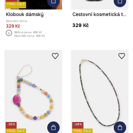
FINAL SALE
Klobouk dámský
Cestovní kosmetická taštička
Aktuální cena:
329 Kč
329 Kč
Běžná cena:
499 Kč
Nejnižší cena:
499 Kč
-35%
-28%
FINAL SALE
FINAL SALE