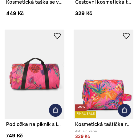
Kosmetická taška se vzorem
Cestovní kosmetická taštička
449 Kč
329 Kč
-26%
FINAL SALE
Podložka na piknik s izolací a vzorem více barev
Kosmetická taštička rostlinná
Aktuální cena:
749 Kč
329 Kč