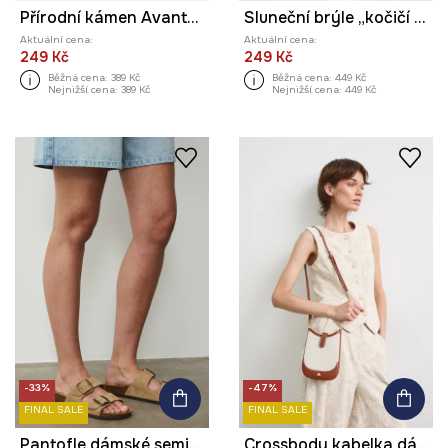
Přírodní kámen Avanturín
Sluneční brýle „kočičí oči“ dámské
Aktuální cena:
Aktuální cena:
249 Kč
249 Kč
Běžná cena:
389 Kč
Běžná cena:
449 Kč
Nejnižší cena:
389 Kč
Nejnižší cena:
449 Kč
-33%
-47%
FINAL SALE
FINAL SALE
Pantofle dámské semišové s přezkami
Crossbody kabelka dámská