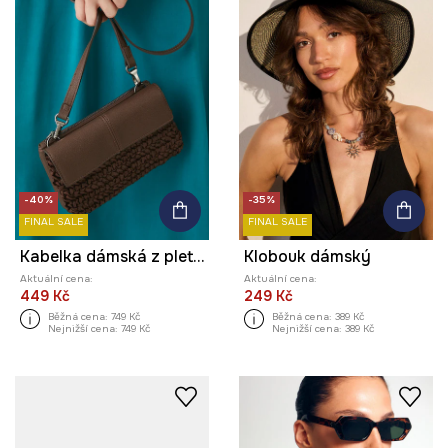
-40%
-35%
FINAL SALE
FINAL SALE
Kabelka dámská z pleteniny hnědá barva
Klobouk dámský
Aktuální cena:
Aktuální cena:
449 Kč
249 Kč
Běžná cena:
749 Kč
Běžná cena:
389 Kč
Nejnižší cena:
749 Kč
Nejnižší cena:
389 Kč