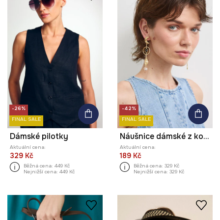
-26%
-42%
FINAL SALE
FINAL SALE
Dámské pilotky
Náušnice dámské z kovu s achátem
Aktuální cena:
Aktuální cena:
329 Kč
189 Kč
Běžná cena:
449 Kč
Běžná cena:
329 Kč
Nejnižší cena:
449 Kč
Nejnižší cena:
329 Kč