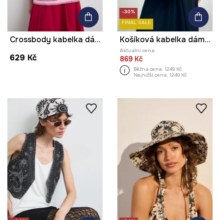
-30%
FINAL SALE
Crossbody kabelka dámská s klíčenkou květinová
Košíková kabelka dámská pletená
Aktuální cena:
629 Kč
869 Kč
Běžná cena:
1249 Kč
Nejnižší cena:
1249 Kč