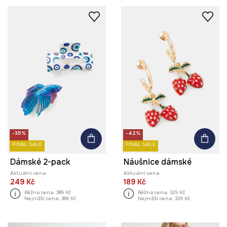
-35%
-42%
FINAL SALE
FINAL SALE
Dámské 2-pack
Náušnice dámské
Aktuální cena:
Aktuální cena:
249 Kč
189 Kč
Běžná cena:
389 Kč
Běžná cena:
329 Kč
Nejnižší cena:
389 Kč
Nejnižší cena:
329 Kč