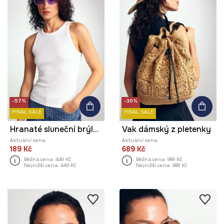
-57%
-30%
FINAL SALE
FINAL SALE
Hranaté sluneční brýle dámské
Vak dámský z pletenky
Aktuální cena:
Aktuální cena:
189 Kč
689 Kč
Běžná cena:
449 Kč
Běžná cena:
989 Kč
Nejnižší cena:
449 Kč
Nejnižší cena:
989 Kč