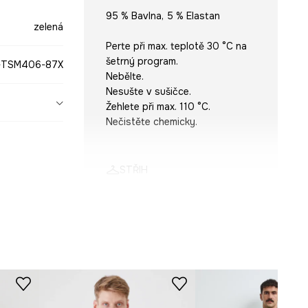
95 % Bavlna, 5 % Elastan
zelená
Perte při max. teplotě 30 °C na
šetrný program.
-TSM406-87X
Nebělte.
Nesušte v sušičce.
Žehlete při max. 110 °C.
Nečistěte chemicky.
STŘIH
Výstřih
:
kulatý
Střih
:
Slim fit
ROZMĚRY
Model na fotografii je vysoký