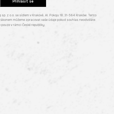
Přihlásit se
. z o.o. se sídlem v Krakově, Al. Pokoju 18, 31-564 Kraków. Tento
e zákonem můžeme zpracovat vaše údaje pokud souhlas neodvoláte.
pouze v rámci České republiky.