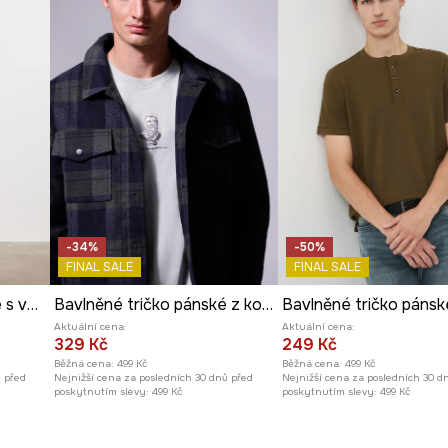
-34%
-50%
FINAL SALE
FINAL SALE
Tričko pánské bavlněné s vybledlým efektem
Bavlněné tričko pánské z kolekce Science – Words of Wisdom
Aktuální cena:
Aktuální cena:
329 Kč
249 Kč
Běžná cena:
499 Kč
Běžná cena:
499 Kč
ů před
Nejnižší cena za posledních 30 dnů před
Nejnižší cena za posledních 30 d
poskytnutím slevy:
499 Kč
poskytnutím slevy:
499 Kč