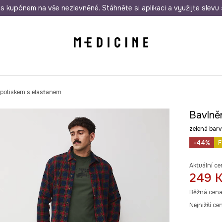
i nákupu nad 1 200 Kč
s kupónem na vše nezlevněné. Stáhněte si aplikaci a využijte slevu 
Odeslání i do 24 hodin
30 
 potiskem s elastanem
Bavlně
zelená ba
-44%
F
Aktuální ce
249 
Běžná cena
Nejnižší ce