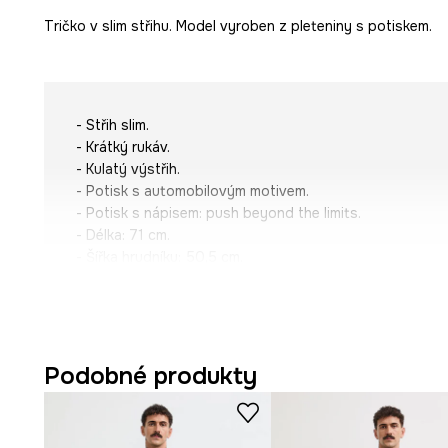
Tričko v slim střihu. Model vyroben z pleteniny s potiskem.
- Střih slim.
- Krátký rukáv.
- Kulatý výstřih.
- Potisk s automobilovým motivem.
- Potisk s nápisem:
push beyond the limits.
- Délka: 71 cm.
- Šířka hrudníku: 50,5 cm.
- Rozměry pro velikost: M.
Podobné produkty