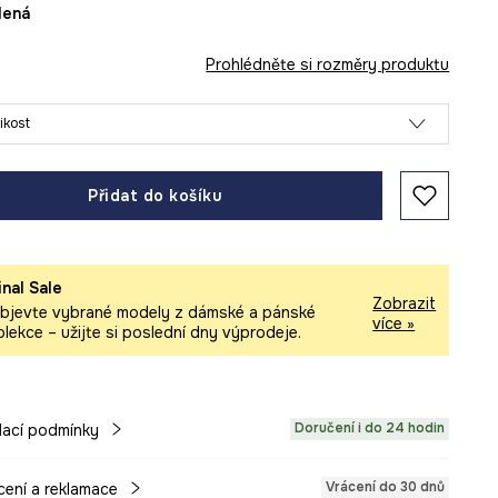
elená
Prohlédněte si rozměry produktu
likost
Přidat do košíku
inal Sale
Zobrazit
bjevte vybrané modely z dámské a pánské
více »
olekce – užijte si poslední dny výprodeje.
Doručení i do 24 hodin
ací podmínky
Vrácení do 30 dnů
cení a reklamace