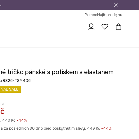
»
dní na vrácení zboží
Pomoc
Najít prodejnu
né tričko pánské s potiskem s elastanem
rva RS26-TSM406
INAL SALE
na:
Kč
:
449 Kč
-44%
na za posledních 30 dnů před poskytnutím slevy:
449 Kč
 -44%