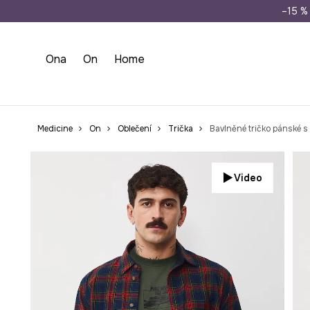
Doprava zdarma př
–15 % 
Ona
On
Home
Medicine
On
Oblečení
Trička
Bavlněné tričko pánské s
Video