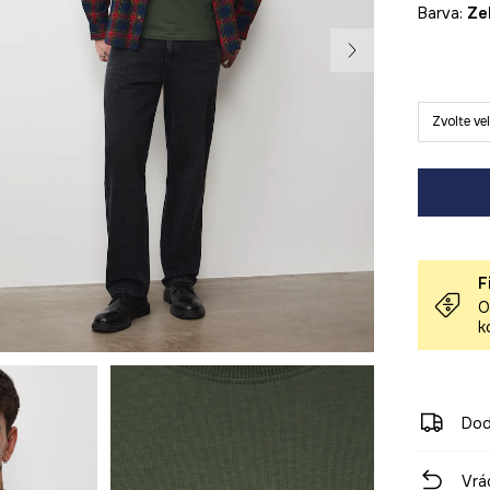
Barva:
z
Zvolte ve
F
O
k
Dod
Vrá