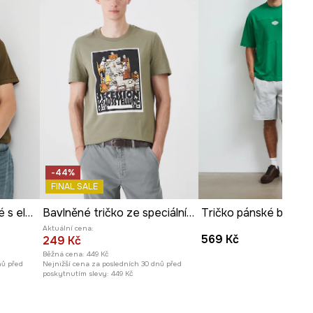
188 cm a má na sebe velikost M
Prohlédněte si rozměry
produktu
-44%
FINAL SALE
Bavlněné tričko pánské s elastanem, ze strukturovaného úpletu
Bavlněné tričko ze speciální kolekce Eviva L'arte zelená barva
Aktuální cena:
569 Kč
249 Kč
Běžná cena:
449 Kč
nů před
Nejnižší cena za posledních 30 dnů před
poskytnutím slevy:
449 Kč