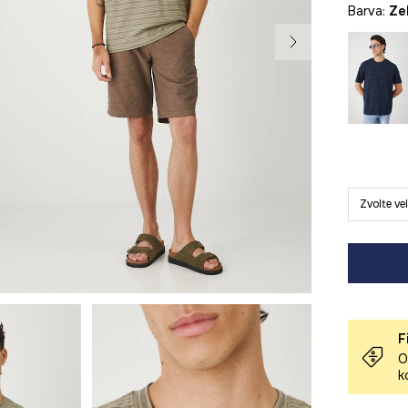
Barva:
z
Zvolte ve
F
O
k