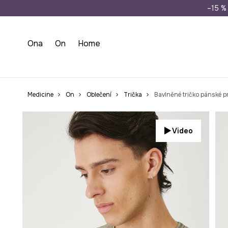
Doprava zdarma př
–15 % 
Ona
On
Home
Medicine
On
Oblečení
Trička
Bavlněné tričko pánské 
Video