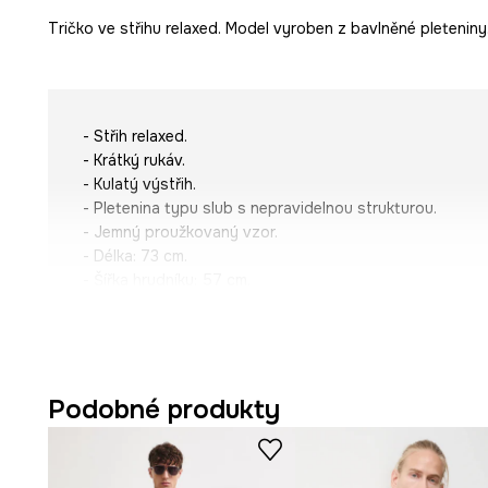
Tričko ve střihu relaxed. Model vyroben z bavlněné pleteniny
- Střih relaxed.
- Krátký rukáv.
- Kulatý výstřih.
- Pletenina typu slub s nepravidelnou strukturou.
- Jemný proužkovaný vzor.
- Délka: 73 cm.
- Šířka hrudníku: 57 cm.
- Rozměry pro velikost: M.
Podobné produkty