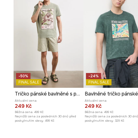
-50%
-24%
FINAL SALE
FINAL SALE
Tričko pánské bavlněné s potiskem
Aktuální cena:
Aktuální cena:
249 Kč
249 Kč
Běžná cena:
499 Kč
Běžná cena:
499 Kč
Nejnižší cena za posledních 30 dnů před
Nejnižší cena za posledních 30 dn
poskytnutím slevy:
499 Kč
poskytnutím slevy:
329 Kč