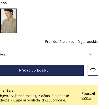
elená
Prohlédněte si rozměry produktu
likost
Přidat do košíku
inal Sale
Zobrazit
bjevte vybrané modely z dámské a pánské
více »
olekce – užijte si poslední dny výprodeje.