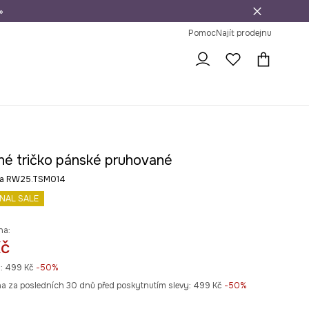
»
dní na vrácení zboží
Pomoc
Najít prodejnu
né tričko pánské pruhované
rva RW25.TSM014
INAL SALE
na:
Kč
:
499 Kč
-50%
na za posledních 30 dnů před poskytnutím slevy:
499 Kč
 -50%