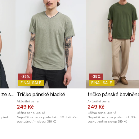
-35%
-35%
FINAL SALE
FINAL SALE
Bavlněné tričko pánské ze speciální kolekce Eviva L'arte
Tričko pánské hladké
tričko pánské bavlněn
Aktuální cena:
Aktuální cena:
249 Kč
249 Kč
Běžná cena:
389 Kč
Běžná cena:
389 Kč
ů před
Nejnižší cena za posledních 30 dnů před
Nejnižší cena za posledních 30 d
poskytnutím slevy:
389 Kč
poskytnutím slevy:
389 Kč