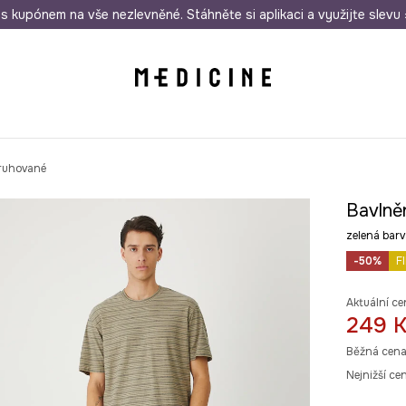
i nákupu nad 1 200 Kč
s kupónem na vše nezlevněné. Stáhněte si aplikaci a využijte slevu 
Odeslání i do 24 hodin
30 
pruhované
Bavlně
zelená ba
-50%
F
Aktuální ce
249 
Běžná cena
Nejnižší ce