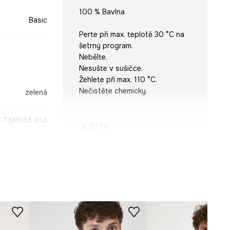
100 % Bavlna
Basic
Perte při max. teplotě 30 °C na
šetrný program.
Nebělte.
Nesušte v sušičce.
Žehlete při max. 110 °C.
Nečistěte chemicky.
zelená
-TSM014-81A
STŘIH
Výstřih
:
kulatý
Střih
:
Relaxed fit
ROZMĚRY
Prohlédněte si rozměry