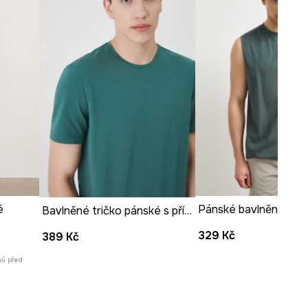
produktu
é
Bavlněné tričko pánské s příměsí elastanu bez vzoru zelená barva
329 Kč
389 Kč
nů před