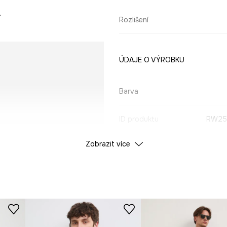
.
Rozlišení
ÚDAJE O VÝROBKU
Barva
ID produktu
RW25
Zobrazit více
Výrobce