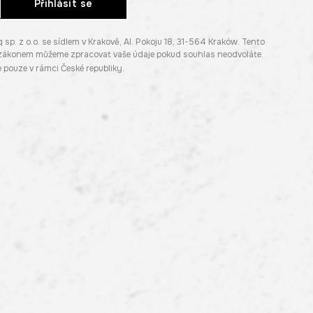
Přihlásit se
. z o.o. se sídlem v Krakově, Al. Pokoju 18, 31-564 Kraków. Tento
e zákonem můžeme zpracovat vaše údaje pokud souhlas neodvoláte.
pouze v rámci České republiky.