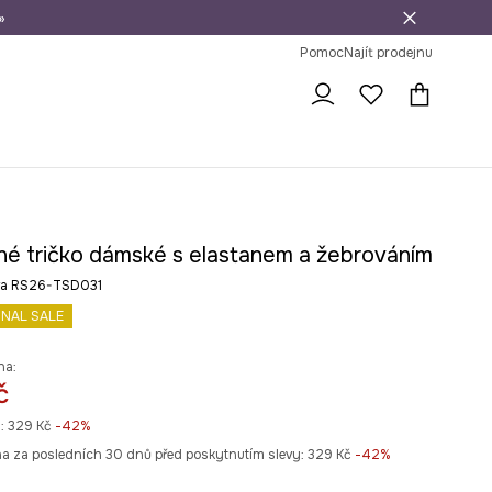
»
dní na vrácení zboží
Pomoc
Najít prodejnu
né tričko dámské s elastanem a žebrováním
rva RS26-TSD031
INAL SALE
na:
č
:
329 Kč
-42%
na za posledních 30 dnů před poskytnutím slevy:
329 Kč
 -42%