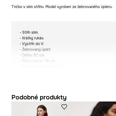
Tričko v slim střihu. Model vyroben ze žebrovaného úpletu.
- Střih slim.
- Krátký rukáv.
- Výstřih do V.
- Žebrovaný úplet.
- Délka: 60 cm.
- Šířka poprsí: 39 cm.
- Rozměry pro velikost: S.
Podobné produkty