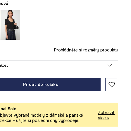
ůžová
Prohlédněte si rozměry produktu
likost
Přidat do košíku
inal Sale
Zobrazit
bjevte vybrané modely z dámské a pánské
více »
olekce – užijte si poslední dny výprodeje.