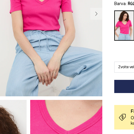
Barva:
r
Zvolte ve
F
O
k