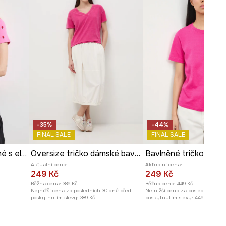
175 cm a má na sebe velikost S
Prohlédněte si rozměry
produktu
-35%
-44%
FINAL SALE
FINAL SALE
Tričko dámské bavlněné s elastanem s ovocným motivem
Oversize tričko dámské bavlněné
Aktuální cena:
Aktuální cena:
249 Kč
249 Kč
Běžná cena:
389 Kč
Běžná cena:
449 Kč
Nejnižší cena za posledních 30 dnů před
Nejnižší cena za posledních 30 
poskytnutím slevy:
389 Kč
poskytnutím slevy:
449 Kč