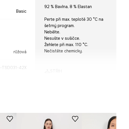
92 % Bavlna, 8 % Elastan
Basic
Perte při max. teplotě 30 °C na
šetrný program.
Nebělte.
Nesušte v sušičce.
Žehlete při max. 110 °C.
Nečistěte chemicky.
růžová
-TSD031-42X
STŘIH
Výstřih
:
Výstřih do V
Střih
:
Slim fit
ROZMĚRY
Modelka na fotografii je vysoká