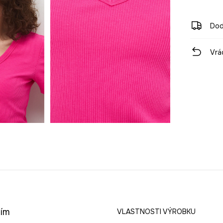
Dod
Vrá
ním
VLASTNOSTI VÝROBKU