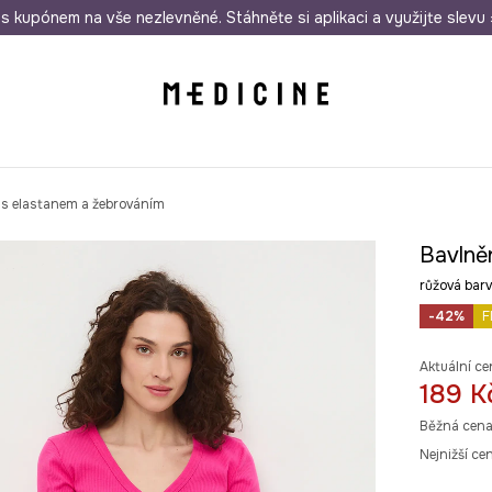
i nákupu nad 1 200 Kč
s kupónem na vše nezlevněné. Stáhněte si aplikaci a využijte slevu 
Odeslání i do 24 hodin
30 
 s elastanem a žebrováním
Bavlně
růžová ba
-42%
F
Aktuální ce
189 K
Běžná cena
Nejnižší ce