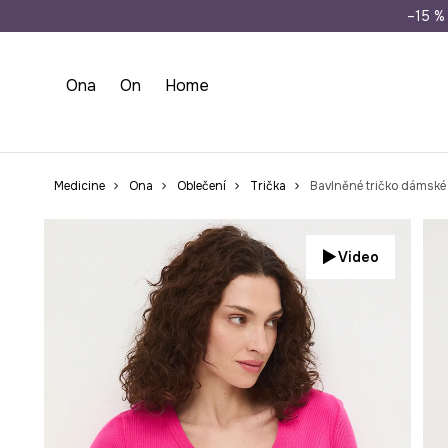
Doprava zdarma př
–15 % 
Ona
On
Home
Medicine
Ona
Oblečení
Trička
Bavlněné tričko dámské
Video