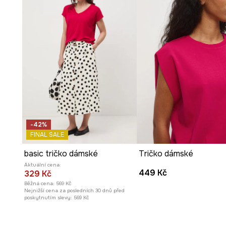
-42%
FINAL SALE
basic tričko dámské
Tričko dámské
Aktuální cena:
449 Kč
329 Kč
Běžná cena:
569 Kč
Nejnižší cena za posledních 30 dnů před
poskytnutím slevy:
569 Kč