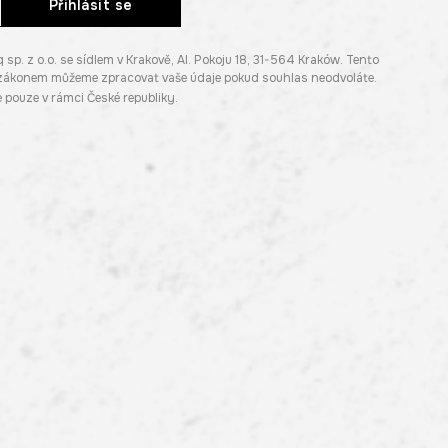
Přihlásit se
. z o.o. se sídlem v Krakově, Al. Pokoju 18, 31-564 Kraków. Tento
e zákonem můžeme zpracovat vaše údaje pokud souhlas neodvoláte.
pouze v rámci České republiky.