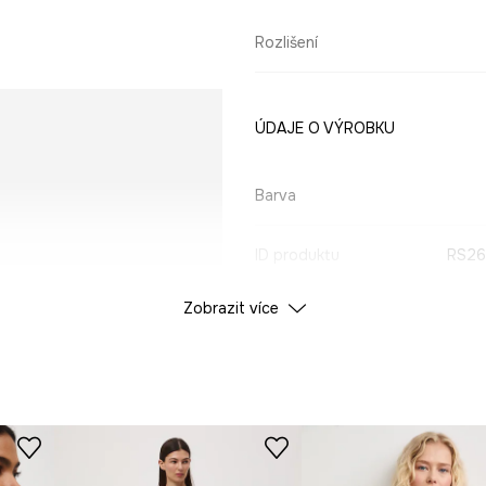
Rozlišení
ÚDAJE O VÝROBKU
Barva
ID produktu
RS26
Zobrazit více
Výrobce