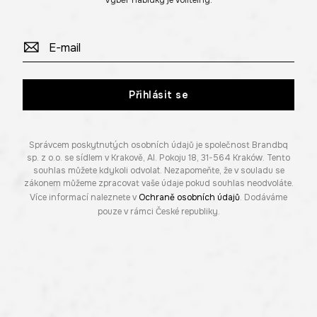
Výběr nabídky je volitelný.
Přihlásit se
Správcem poskytnutých osobních údajů je společnost Brandbq
sp. z o.o. se sídlem v Krakově, Al. Pokoju 18, 31-564 Kraków. Tento
souhlas můžete kdykoli odvolat. Nezapomeňte, že v souladu se
zákonem můžeme zpracovat vaše údaje pokud souhlas neodvoláte.
Více informací naleznete v
Ochraně osobních údajů
. Dodáváme
pouze v rámci České republiky.