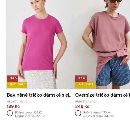
-42%
-44%
FINAL SALE
FINAL SALE
Bavlněné tričko dámské s elastanem, bez vzoru
Aktuální cena:
Aktuální cena:
189 Kč
249 Kč
Běžná cena:
329 Kč
Běžná cena:
449 Kč
Nejnižší cena:
329 Kč
Nejnižší cena:
449 Kč