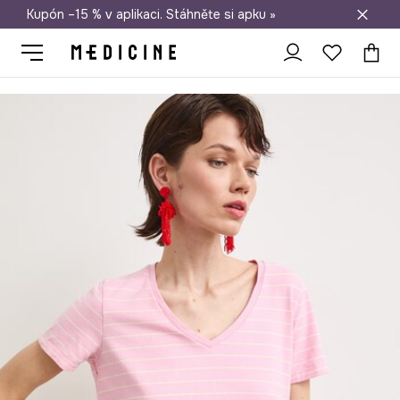
Kupón –15 % v aplikaci. Stáhněte si apku »
Doprava zdarma při nákupu nad 1 200 Kč
Medicine
Ona
Oblečení
Trička