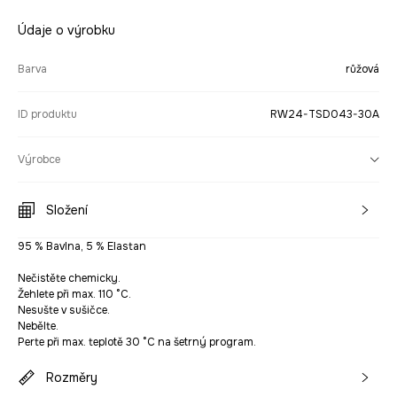
Údaje o výrobku
Barva
růžová
ID produktu
RW24-TSD043-30A
Výrobce
Složení
95 % Bavlna, 5 % Elastan
Nečistěte chemicky.
Žehlete při max. 110 °C.
Nesušte v sušičce.
Nebělte.
Perte při max. teplotě 30 °C na šetrný program.
Rozměry