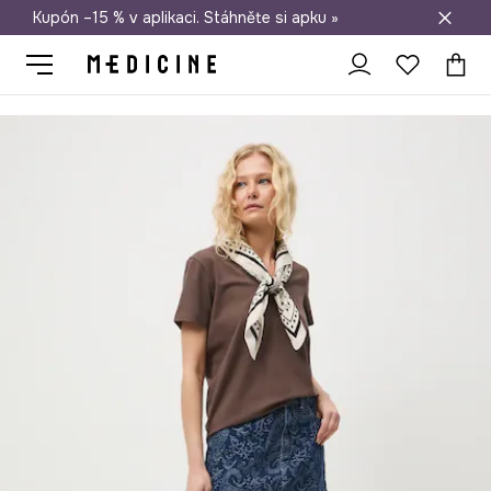
Kupón –15 % v aplikaci. Stáhněte si apku »
Doprava zdarma při nákupu nad 1 200 Kč
Medicine
Ona
Oblečení
Trička
Bavlněné tričko dámské