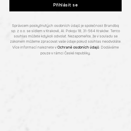
Přihlásit se
Správcem poskytnutých osobních údajů je společnost Brandbq
sp. z o.o. se sídlem v Krakově, Al. Pokoju 18, 31-564 Kraków. Tento
souhlas můžete kdykoli odvolat. Nezapomeňte, že v souladu se
zákonem můžeme zpracovat vaše údaje pokud souhlas neodvoláte.
Více informací naleznete v
Ochraně osobních údajů
. Dodáváme
pouze v rámci České republiky.