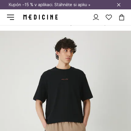
Kupón –15 % v aplikaci. Stáhněte si apku »
Doprava zdarma při nákupu nad 1 200 Kč
Medicine
On
Oblečení
Šortky