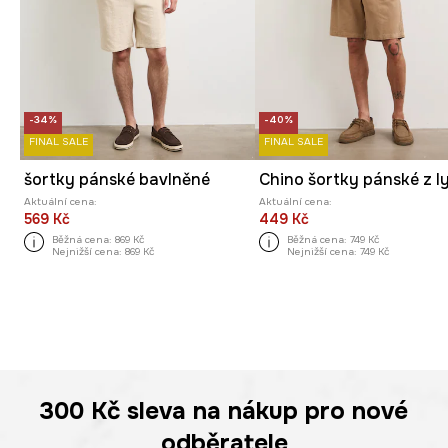
-34%
-40%
FINAL SALE
FINAL SALE
šortky pánské bavlněné
Aktuální cena:
Aktuální cena:
569 Kč
449 Kč
Běžná cena:
869 Kč
Běžná cena:
749 Kč
Nejnižší cena:
869 Kč
Nejnižší cena:
749 Kč
300 Kč
sleva na nákup pro nové
odběratele