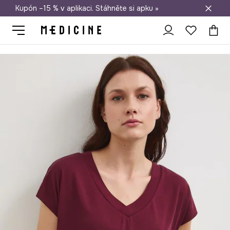
Kupón –15 % v aplikaci. Stáhněte si apku »
Doprava zdarma při nákupu nad 1 200 Kč
Medicine
Ona
Oblečení
Trička
Basic tričko dámské