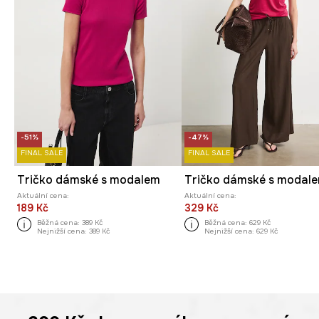
-51%
-47%
FINAL SALE
FINAL SALE
Tričko dámské s modalem
Aktuální cena:
Aktuální cena:
189 Kč
329 Kč
Běžná cena:
389 Kč
Běžná cena:
629 Kč
Nejnižší cena:
389 Kč
Nejnižší cena:
629 Kč