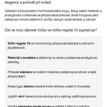
elegance a pohodlí při nošení
Základní tričko je esencí minimalistického stylu, který nabízí měkkost a
prodyšnost a dokonale se přizpůsobuje postavě. Bude fungovat jako
základ pro mnoho ležérních outfitů, kterým dodá lehkost a volnost.
Čím se toto dámské tričko ve střihu regular fit vyznačuje?
Střih regular fit
se harmonicky přizpůsobí postavě a zdůrazní
její přednosti.
Materiál s modalem
je příjemný na dotek a podporuje prodyšnost
pokožky.
Přídavek
elastanu
ve složení materiálu podporuje pružnost a lepší
přizpůsobení.
Rukáv typu
kimono
dodává tričku lehkost a ležérní charakter.
Výstřih
do V
decentně prodlužuje krk a opticky zeštíhluje postavu.
Hladká
pletenina single jersey
je měkká a šetrná k pokožce.