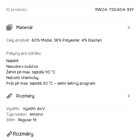
ID produktu
RW24-TSD404-93Y
Materiál
Celý produkt
:
60% Modal, 36% Polyester, 4% Elastan
Pokyny pro údržbu
:
Nebělit.
Nesušte v sušičce.
Žehlit při max. teplotě 110 °C.
Nečistit chemicky.
Prát při max. teplotě 30 °C – velmi šetrný program.
Rozměry
Výstřih
:
Výstřih do V
Typ rukávu
:
kimono
Střih
:
Regular fit
Rozměry