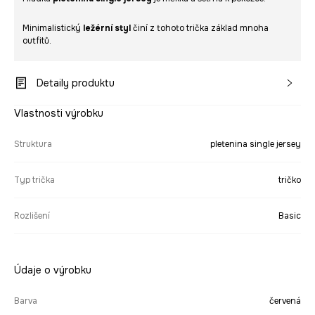
Minimalistický
ležérní styl
činí z tohoto trička základ mnoha
outfitů.
Detaily produktu
Vlastnosti výrobku
Struktura
pletenina single jersey
Typ trička
tričko
Rozlišení
Basic
Údaje o výrobku
Barva
červená