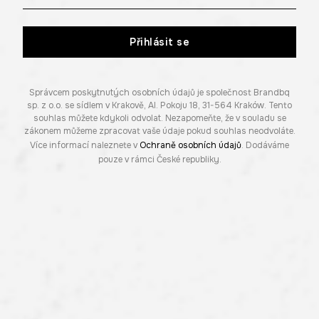
Přihlásit se
Správcem poskytnutých osobních údajů je společnost Brandbq
sp. z o.o. se sídlem v Krakově, Al. Pokoju 18, 31-564 Kraków. Tento
souhlas můžete kdykoli odvolat. Nezapomeňte, že v souladu se
zákonem můžeme zpracovat vaše údaje pokud souhlas neodvoláte.
Více informací naleznete v
Ochraně osobních údajů
. Dodáváme
pouze v rámci České republiky.