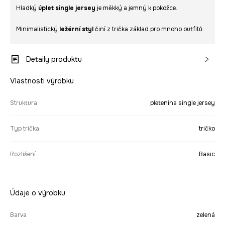
Hladký
úplet single jersey
je měkký a jemný k pokožce.
Minimalistický
ležérní styl
činí z trička základ pro mnoho outfitů.
Detaily produktu
Vlastnosti výrobku
Struktura
pletenina single jersey
Typ trička
tričko
Rozlišení
Basic
Údaje o výrobku
Barva
zelená