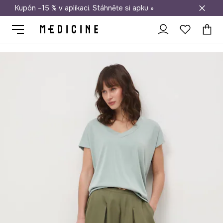
Kupón –15 % v aplikaci. Stáhněte si apku »
Doprava zdarma při nákupu nad 1 200 Kč
Medicine
Ona
Oblečení
Trička
Basic tričko dámské