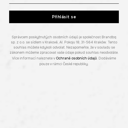
Přihlásit se
Správcem poskytnutých osobních údajů je společnost Brandbq
sp. z o.o. se sídlem v Krakově, Al. Pokoju 18, 31-564 Kraków. Tento
souhlas můžete kdykoli odvolat. Nezapomeňte, že v souladu se
zákonem můžeme zpracovat vaše údaje pokud souhlas neodvoláte.
Více informací naleznete v
Ochraně osobních údajů
. Dodáváme
pouze v rámci České republiky.