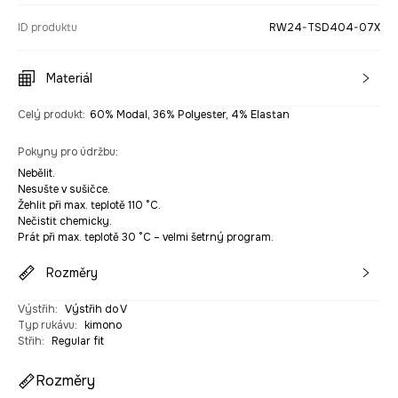
ID produktu
RW24-TSD404-07X
Materiál
Celý produkt
:
60% Modal, 36% Polyester, 4% Elastan
Pokyny pro údržbu
:
Nebělit.
Nesušte v sušičce.
Žehlit při max. teplotě 110 °C.
Nečistit chemicky.
Prát při max. teplotě 30 °C – velmi šetrný program.
Rozměry
Výstřih
:
Výstřih do V
Typ rukávu
:
kimono
Střih
:
Regular fit
Rozměry