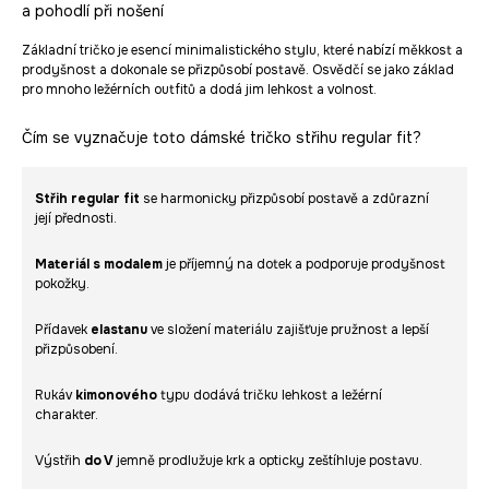
a pohodlí při nošení
Základní tričko je esencí minimalistického stylu, které nabízí měkkost a
prodyšnost a dokonale se přizpůsobí postavě. Osvědčí se jako základ
pro mnoho ležérních outfitů a dodá jim lehkost a volnost.
Čím se vyznačuje toto dámské tričko střihu regular fit?
Střih regular fit
se harmonicky přizpůsobí postavě a zdůrazní
její přednosti.
Materiál s modalem
je příjemný na dotek a podporuje prodyšnost
pokožky.
Přídavek
elastanu
ve složení materiálu zajišťuje pružnost a lepší
přizpůsobení.
Rukáv
kimonového
typu dodává tričku lehkost a ležérní
charakter.
Výstřih
do V
jemně prodlužuje krk a opticky zeštíhluje postavu.