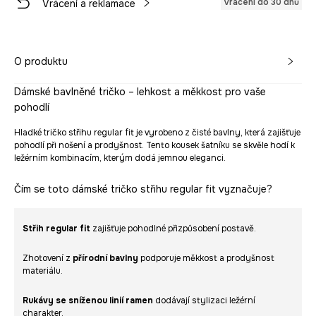
Vrácení do 30 dnů
Vrácení a reklamace
O produktu
Dámské bavlněné tričko – lehkost a měkkost pro vaše
pohodlí
Hladké tričko střihu regular fit je vyrobeno z čisté bavlny, která zajišťuje
pohodlí při nošení a prodyšnost. Tento kousek šatníku se skvěle hodí k
ležérním kombinacím, kterým dodá jemnou eleganci.
Čím se toto dámské tričko střihu regular fit vyznačuje?
Střih regular fit
zajišťuje pohodlné přizpůsobení postavě.
Zhotovení z
přírodní bavlny
podporuje měkkost a prodyšnost
materiálu.
Rukávy se sníženou linií ramen
dodávají stylizaci ležérní
charakter.