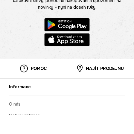
Atraktivní slevy, pohodlné nakupování a upozornění na
novinky – nyní na dosah ruky.
POMOC
NAJÍT PRODEJNU
Informace
O nás
Mobilní aplikace
Podmínky pro prezentaci zboží