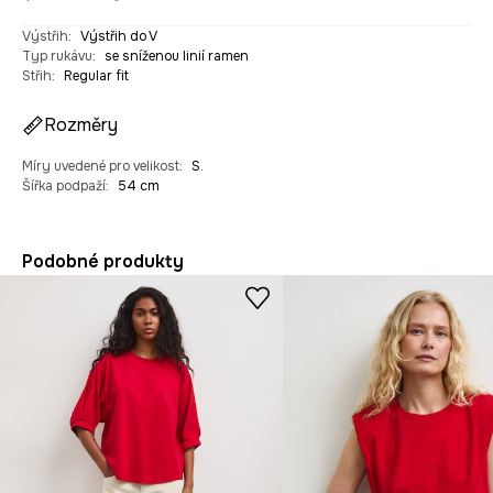
Výstřih
:
Výstřih do V
Typ rukávu
:
se sníženou linií ramen
Střih
:
Regular fit
Rozměry
Míry uvedené pro velikost
:
S.
Šířka podpaží
:
54 cm
Podobné produkty