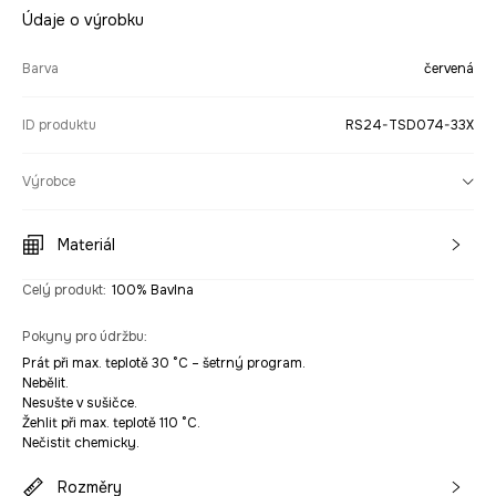
Údaje o výrobku
Barva
červená
ID produktu
RS24-TSD074-33X
Výrobce
Materiál
Celý produkt
:
100% Bavlna
Pokyny pro údržbu
:
Prát při max. teplotě 30 °C – šetrný program.
Nebělit.
Nesušte v sušičce.
Žehlit při max. teplotě 110 °C.
Nečistit chemicky.
Rozměry