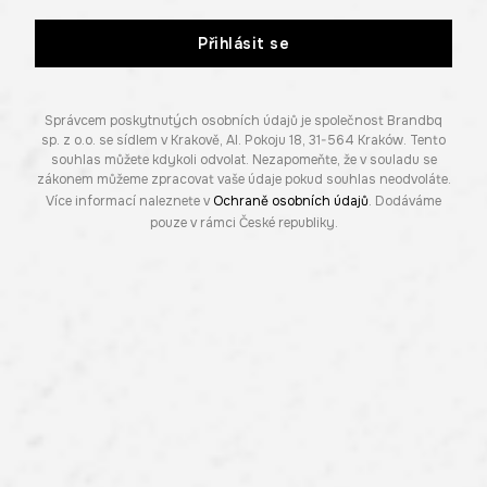
Přihlásit se
Správcem poskytnutých osobních údajů je společnost Brandbq
sp. z o.o. se sídlem v Krakově, Al. Pokoju 18, 31-564 Kraków. Tento
souhlas můžete kdykoli odvolat. Nezapomeňte, že v souladu se
zákonem můžeme zpracovat vaše údaje pokud souhlas neodvoláte.
Více informací naleznete v
Ochraně osobních údajů
. Dodáváme
pouze v rámci České republiky.