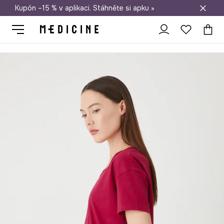
Kupón –15 % v aplikaci. Stáhněte si apku »
Doprava zdarma při nákupu nad 1 200 Kč
Medicine
Ona
Oblečení
Trička
tričko dámské bavlněné