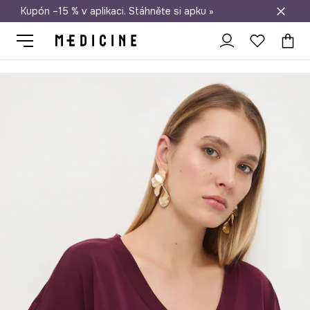
Kupón –15 % v aplikaci. Stáhněte si apku »
Doprava zdarma při nákupu nad 1 200 Kč
Medicine
Ona
Oblečení
Trička
Basic tričko dámské