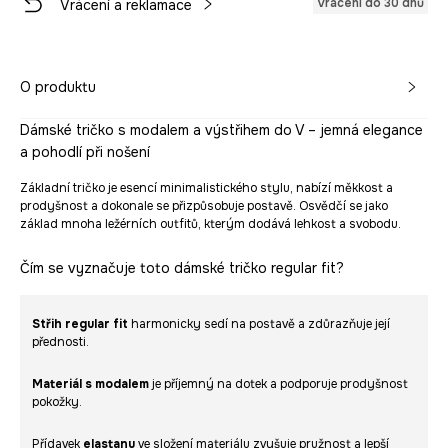
Vrácení do 30 dnů
Vrácení a reklamace
O produktu
Dámské tričko s modalem a výstřihem do V – jemná elegance
a pohodlí při nošení
Základní tričko je esencí minimalistického stylu, nabízí měkkost a
prodyšnost a dokonale se přizpůsobuje postavě. Osvědčí se jako
základ mnoha ležérních outfitů, kterým dodává lehkost a svobodu.
Čím se vyznačuje toto dámské tričko regular fit?
Střih regular fit
harmonicky sedí na postavě a zdůrazňuje její
přednosti.
Materiál s modalem
je příjemný na dotek a podporuje prodyšnost
pokožky.
Přídavek
elastanu
ve složení materiálu zvyšuje pružnost a lepší