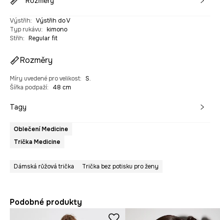
Rozměry
Výstřih
:
Výstřih do V
Typ rukávu
:
kimono
Střih
:
Regular fit
Rozměry
Míry uvedené pro velikost
:
S.
Šířka podpaží
:
48 cm
Tagy
Oblečení Medicine
Trička Medicine
Dámská růžová trička
Trička bez potisku pro ženy
Podobné produkty