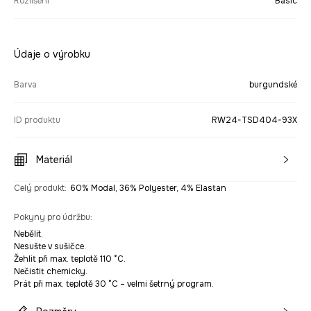
Rozlišení
Basic
Údaje o výrobku
Barva
burgundské
ID produktu
RW24-TSD404-93X
Materiál
Celý produkt
:
60% Modal, 36% Polyester, 4% Elastan
Pokyny pro údržbu
:
Nebělit.
Nesušte v sušičce.
Žehlit při max. teplotě 110 °C.
Nečistit chemicky.
Prát při max. teplotě 30 °C – velmi šetrný program.