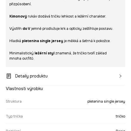
přizpůsobení.
Kimonový
rukáv dodává tričku lehkost a ležérní charakter.
Výstřih
do V
jemně prodlužuje krk a opticky zeštíhluje postavu.
Hladká
pletenina single jersey
je měkká a šetrná k pokožce.
Minimalistický
ležérní styl
znamená, že tričko tvoří základ
mnoha outfitů.
Detaily produktu
Vlastnosti výrobku
Struktura
pletenina single jersey
Typ trička
tričko