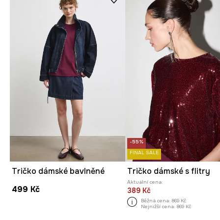
-55%
FINAL SALE
Tričko dámské bavlněné
Tričko dámské s flitry
Aktuální cena:
499 Kč
389 Kč
Běžná cena:
869 Kč
Nejnižší cena:
869 Kč