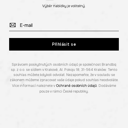
Výběr nabídky je volitelný.
Přihlásit se
Správcem poskytnutých osobních údajů je společnost Brandbq
sp. z o.o. se sídlem v Krakově, Al. Pokoju 18, 31-564 Kraków. Tento
souhlas můžete kdykoli odvolat. Nezapomeňte, že v souladu se
zákonem můžeme zpracovat vaše údaje pokud souhlas neodvoláte.
Více informací naleznete v
Ochraně osobních údajů
. Dodáváme
pouze v rámci České republiky.