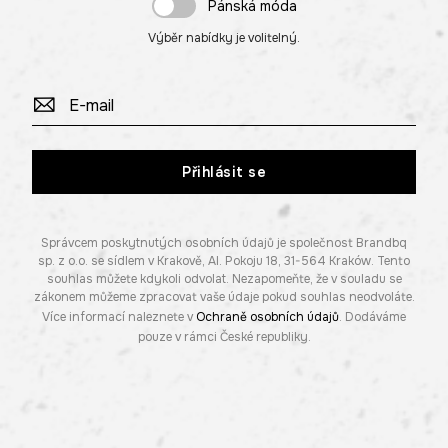
Pánská móda
Výběr nabídky je volitelný.
Přihlásit se
Správcem poskytnutých osobních údajů je společnost Brandbq
sp. z o.o. se sídlem v Krakově, Al. Pokoju 18, 31-564 Kraków. Tento
souhlas můžete kdykoli odvolat. Nezapomeňte, že v souladu se
zákonem můžeme zpracovat vaše údaje pokud souhlas neodvoláte.
Více informací naleznete v
Ochraně osobních údajů
. Dodáváme
pouze v rámci České republiky.