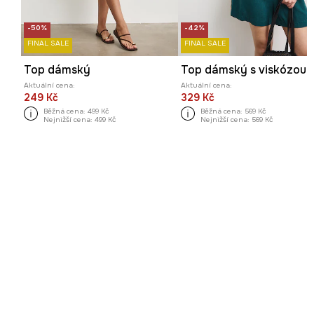
-50%
-42%
FINAL SALE
FINAL SALE
Top dámský
Aktuální cena:
Aktuální cena:
249 Kč
329 Kč
Běžná cena:
499 Kč
Běžná cena:
569 Kč
Nejnižší cena:
499 Kč
Nejnižší cena:
569 Kč