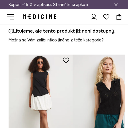
Kupón –15 % v aplikaci. Stáhněte si apku »
Doprava zdarma při nákupu nad 1 200 Kč
Litujeme, ale tento produkt již není dostupný.
Možná se Vám zalíbí něco jiného z téže kategorie?