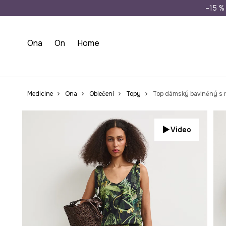
Doprava zdarma př
–15 % 
Ona
On
Home
Medicine
Ona
Oblečení
Topy
Top dámský bavlněný s 
Video