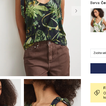
Barva:
č
Zvolte ve
F
O
k