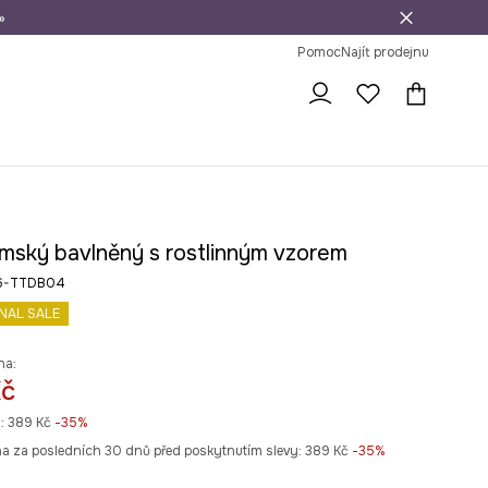
»
dní na vrácení zboží
Pomoc
Najít prodejnu
mský bavlněný s rostlinným vzorem
26-TTDB04
INAL SALE
na:
Kč
:
389 Kč
-35%
na za posledních 30 dnů před poskytnutím slevy:
389 Kč
 -35%