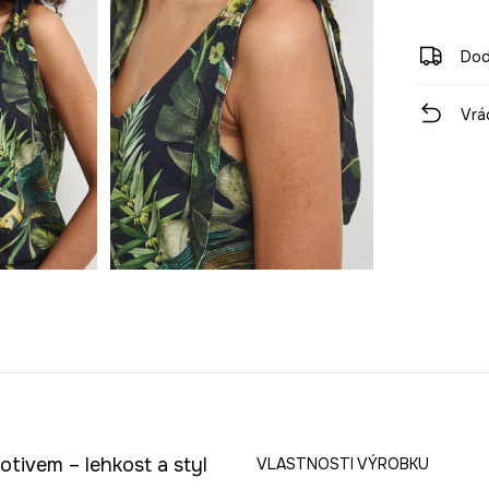
Dod
Vrá
tivem – lehkost a styl
VLASTNOSTI VÝROBKU