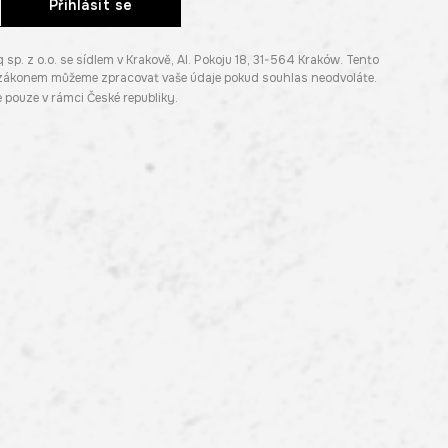
Přihlásit se
. z o.o. se sídlem v Krakově, Al. Pokoju 18, 31-564 Kraków. Tento
e zákonem můžeme zpracovat vaše údaje pokud souhlas neodvoláte.
pouze v rámci České republiky.