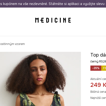
i nákupu nad 1 200 Kč
s kupónem na vše nezlevněné. Stáhněte si aplikaci a využijte slevu 
Odeslání i do 24 hodin
30 
rostlinným vzorem
Top dá
černý RS
-35%
F
Aktuální ce
249 
Běžná cena
Nejnižší ce