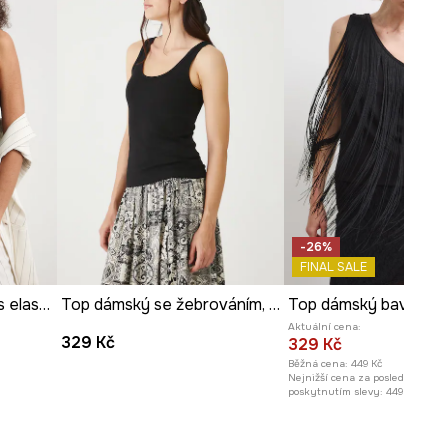
Míry uvedené pro velikost
:
S.
Délka
:
56 cm
Šířka podpaží
:
47 cm
Modelka na fotografii je vysoká
181 cm a má na sebe velikost S
Prohlédněte si rozměry
produktu
-26%
FINAL SALE
Top dámský bavlněný s elastanem pruhovaný
Top dámský se žebrováním, z modalu
Aktuální cena:
329 Kč
329 Kč
Běžná cena:
449 Kč
Nejnižší cena za posledních 30 
poskytnutím slevy:
449 Kč