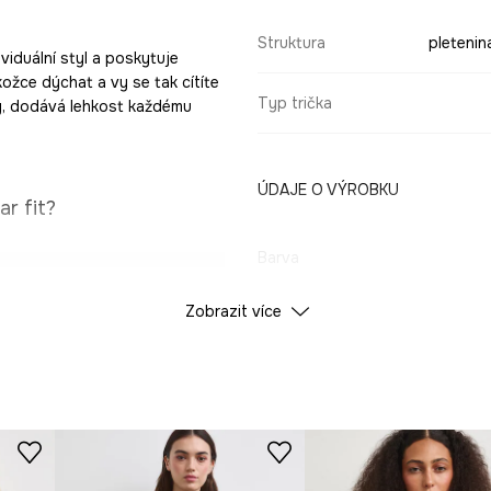
Struktura
pletenin
viduální styl a poskytuje
ožce dýchat a vy se tak cítíte
Typ trička
ty, dodává lehkost každému
ÚDAJE O VÝROBKU
r fit?
Barva
í na postavě.
Zobrazit více
ID produktu
RS26
k.
Výrobce
ehkost.
bilně drží top.