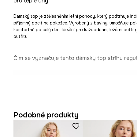
pro teplé dny
Dámský top je ztělesněním letní pohody, který podtrhuje indi
příjemný pocit na pokožce. Vyrobený z bavlny, umožňuje pok
komfortně po celý den. Ideální pro každodenní, ležérní outfi
outfitu.
Čím se vyznačuje tento dámský top střihu regula
Střih regular fit
zajišťuje volnost pohybu a dobře sed
Bavlna
umožňuje pokožce dýchat a je příjemná na dote
Provedení
bez rukávů
je ideální pro teplé dny a nabízí l
Podobné produkty
Tenká, neodnímatelná ramínka
podtrhují jemnost a sta