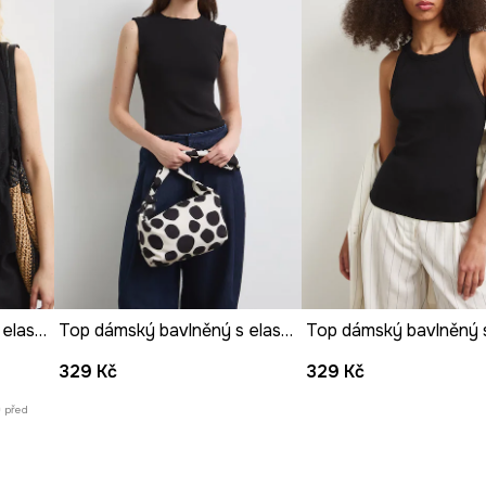
ganci.
a elastický.
tní charakter.
Top dámský bavlněný s elastanem s volánkem
Top dámský bavlněný s elastanem hladký
329 Kč
329 Kč
ů před