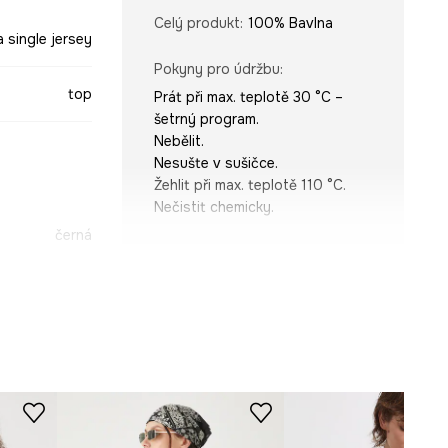
Celý produkt
:
100% Bavlna
a single jersey
Pokyny pro údržbu
:
top
Prát při max. teplotě 30 °C –
šetrný program.
Nebělit.
Nesušte v sušičce.
Žehlit při max. teplotě 110 °C.
Nečistit chemicky.
černá
STŘIH
-TTDB04-99A
Výstřih
:
Výstřih do V
Střih
:
Regular fit
ROZMĚRY