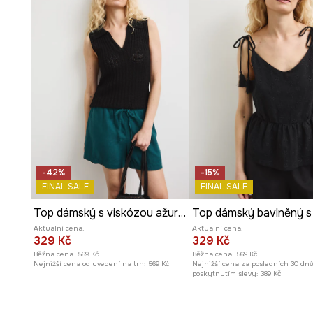
Výstřih do V
jemně prodlužuje krk a dodává outfitu ele
Struktura single jersey
zajišťuje, že materiál je hladký 
Vzorovaný rostlinný a zvířecí motiv
dodává topu uniká
-42%
-15%
FINAL SALE
FINAL SALE
Top dámský s viskózou ažurový
Aktuální cena:
Aktuální cena:
329 Kč
329 Kč
Běžná cena:
569 Kč
Běžná cena:
569 Kč
Nejnižší cena od uvedení na trh:
569 Kč
Nejnižší cena za posledních 30 dn
poskytnutím slevy:
389 Kč