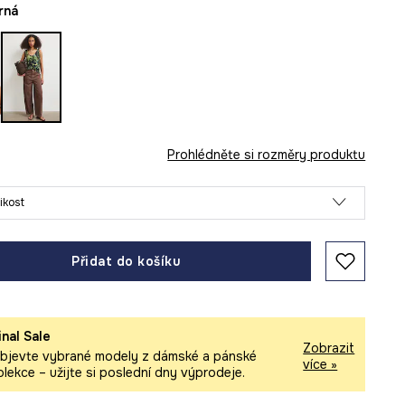
erná
Prohlédněte si rozměry produktu
likost
Přidat do košíku
inal Sale
Zobrazit
bjevte vybrané modely z dámské a pánské
více »
olekce – užijte si poslední dny výprodeje.