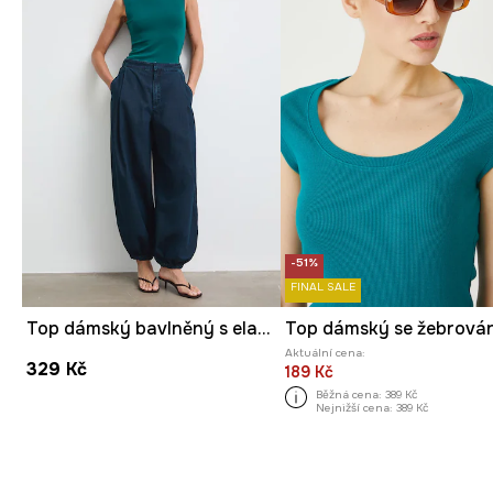
-51%
FINAL SALE
Top dámský bavlněný s elastanem hladký
Aktuální cena:
329 Kč
189 Kč
Běžná cena:
389 Kč
Nejnižší cena:
389 Kč