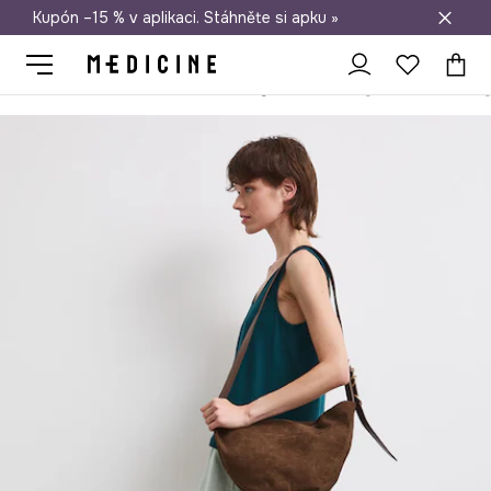
Kupón –15 % v aplikaci. Stáhněte si apku »
Doprava zdarma při nákupu nad 1 200 Kč
Medicine
Ona
Oblečení
Topy
Top dámský s modalem hladk