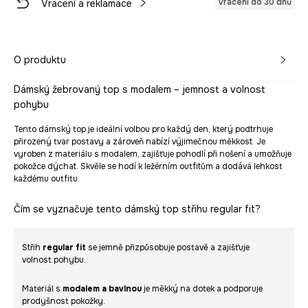
Vrácení do 30 dnů
Vrácení a reklamace
O produktu
Dámský žebrovaný top s modalem – jemnost a volnost
pohybu
Tento dámský top je ideální volbou pro každý den, který podtrhuje
přirozený tvar postavy a zároveň nabízí výjimečnou měkkost. Je
vyroben z materiálu s modalem, zajišťuje pohodlí při nošení a umožňuje
pokožce dýchat. Skvěle se hodí k ležérním outfitům a dodává lehkost
každému outfitu.
Čím se vyznačuje tento dámský top střihu regular fit?
Střih
regular fit
se jemně přizpůsobuje postavě a zajišťuje
volnost pohybu.
Materiál s
modalem a bavlnou
je měkký na dotek a podporuje
prodyšnost pokožky.