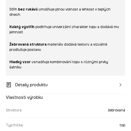
Střih
bez rukávů
umožňuje plnou volnost a lehkost v teplých
dnech.
Kulatý výstřih
podtrhuje univerzální charakter topu a dodává mu
jemnost.
Žebrovaná struktura
materiálu dodává texturu a vizuálně
prodlužuje postavu.
Hladký vzor
usnadňuje kombinování topu s různými prvky
šatníku.
Detaily produktu
Vlastnosti výrobku
Struktura
žebrovaná
Typ trička
top