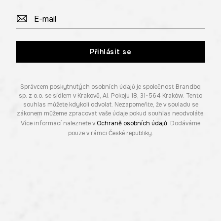
Přihlásit se
Správcem poskytnutých osobních údajů je společnost Brandbq
sp. z o.o. se sídlem v Krakově, Al. Pokoju 18, 31-564 Kraków. Tento
souhlas můžete kdykoli odvolat. Nezapomeňte, že v souladu se
zákonem můžeme zpracovat vaše údaje pokud souhlas neodvoláte.
Více informací naleznete v
Ochraně osobních údajů
. Dodáváme
pouze v rámci České republiky.