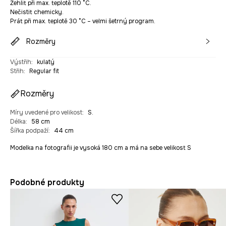
Žehlit při max. teplotě 110 °C.
Nečistit chemicky.
Prát při max. teplotě 30 °C – velmi šetrný program.
Rozměry
Výstřih
:
kulatý
Střih
:
Regular fit
Rozměry
Míry uvedené pro velikost
:
S.
Délka
:
58 cm
Šířka podpaží
:
44 cm
Modelka na fotografii je vysoká 180 cm a má na sebe velikost S
Podobné produkty