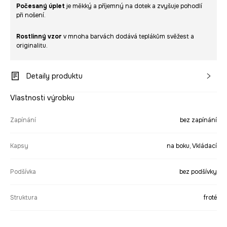
Počesaný úplet
je měkký a příjemný na dotek a zvyšuje pohodlí
při nošení.
Rostlinný vzor
v mnoha barvách dodává teplákům svěžest a
originalitu.
Detaily produktu
Vlastnosti výrobku
Zapínání
bez zapínání
Kapsy
na boku, Vkládací
Podšívka
bez podšívky
Struktura
froté