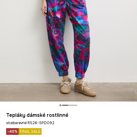
Tepláky dámské rostlinné
vícebarevné RS26-SPD092
-40%
FINAL SALE