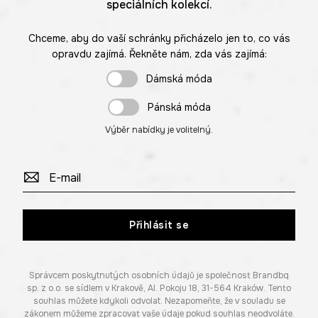
speciálních kolekcí.
Chceme, aby do vaší schránky přicházelo jen to, co vás
opravdu zajímá. Řekněte nám, zda vás zajímá:
Dámská móda
Pánská móda
Výběr nabídky je volitelný.
Přihlásit se
Správcem poskytnutých osobních údajů je společnost Brandbq
sp. z o.o. se sídlem v Krakově, Al. Pokoju 18, 31-564 Kraków. Tento
souhlas můžete kdykoli odvolat. Nezapomeňte, že v souladu se
zákonem můžeme zpracovat vaše údaje pokud souhlas neodvoláte.