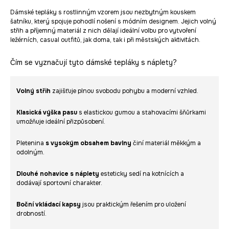
Dámské tepláky s rostlinným vzorem jsou nezbytným kouskem
šatníku, který spojuje pohodlí nošení s módním designem. Jejich volný
střih a příjemný materiál z nich dělají ideální volbu pro vytvoření
ležérních, casual outfitů, jak doma, tak i při městských aktivitách.
Čím se vyznačují tyto dámské tepláky s náplety?
Volný střih
zajišťuje plnou svobodu pohybu a moderní vzhled.
Klasická výška pasu
s elastickou gumou a stahovacími šňůrkami
umožňuje ideální přizpůsobení.
Pletenina
s vysokým obsahem bavlny
činí materiál měkkým a
odolným.
Dlouhé nohavice s náplety
esteticky sedí na kotnících a
dodávají sportovní charakter.
Boční vkládací kapsy
jsou praktickým řešením pro uložení
drobností.