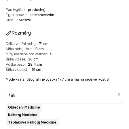
Pas (výška)
:
pravidelný
Typ nohavic
:
se stahováním
Střih
:
Oversize
Rozměry
Délka vnitřní nohy
:
71 cm
Šířka nohy dole
:
13 cm
Míry uvedené pro velikost
:
S.
Šířka v pase
:
36 cm
Výška pasu
:
28,4 cm
Šířka v bocích
:
51 cm
Modelka na fotografii je vysoká 177 cm a má na sebe velikost S
Tagy
Oblečení Medicine
Kalhoty Medicine
Teplákové kalhoty Medicine