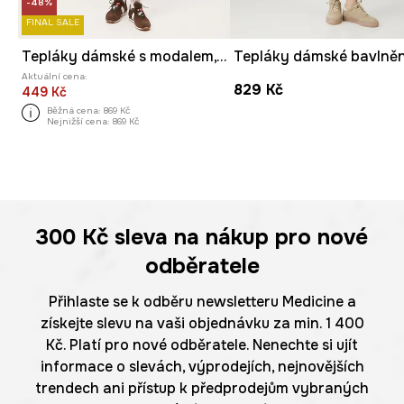
-48%
FINAL SALE
Tepláky dámské s modalem, hladký povrch
Aktuální cena:
829 Kč
449 Kč
Běžná cena:
869 Kč
Nejnižší cena:
869 Kč
300 Kč
sleva na nákup pro nové
odběratele
Přihlaste se k odběru newsletteru Medicine a
získejte slevu na vaši objednávku za min. 1 400
Kč. Platí pro nové odběratele. Nenechte si ujít
informace o slevách, výprodejích, nejnovějších
trendech ani přístup k předprodejům vybraných