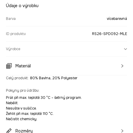
Údaje o výrobku
Barva
vícebarevná
ID produktu
RS26-SPD092-MLE
Výrobce
Materiál
Celý produkt
:
80% Bavlna, 20% Polyester
Pokyny pro údržbu
:
Prát při max. teplotě 30 °C – šetrný program.
Nebělit.
Nesušte v sušičce.
Žehlit při max. teplotě 110 °C.
Nečistit chemicky.
Rozměry