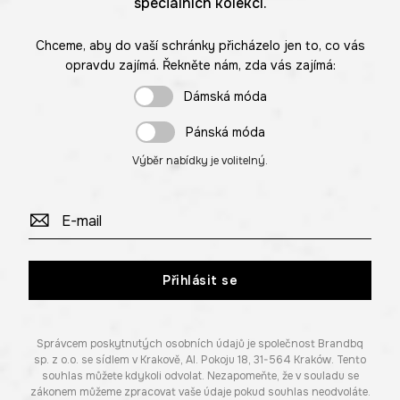
speciálních kolekcí.
Chceme, aby do vaší schránky přicházelo jen to, co vás
opravdu zajímá. Řekněte nám, zda vás zajímá:
Dámská móda
Pánská móda
Výběr nabídky je volitelný.
Přihlásit se
Správcem poskytnutých osobních údajů je společnost Brandbq
sp. z o.o. se sídlem v Krakově, Al. Pokoju 18, 31-564 Kraków. Tento
souhlas můžete kdykoli odvolat. Nezapomeňte, že v souladu se
zákonem můžeme zpracovat vaše údaje pokud souhlas neodvoláte.