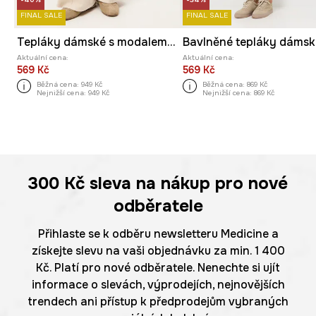
FINAL SALE
FINAL SALE
Tepláky dámské s modalem hladké
Aktuální cena:
Aktuální cena:
569 Kč
569 Kč
Běžná cena:
949 Kč
Běžná cena:
869 Kč
Nejnižší cena:
949 Kč
Nejnižší cena:
869 Kč
300 Kč
sleva na nákup pro nové
odběratele
Přihlaste se k odběru newsletteru Medicine a
získejte slevu na vaši objednávku za min. 1 400
Kč. Platí pro nové odběratele. Nenechte si ujít
informace o slevách, výprodejích, nejnovějších
trendech ani přístup k předprodejům vybraných