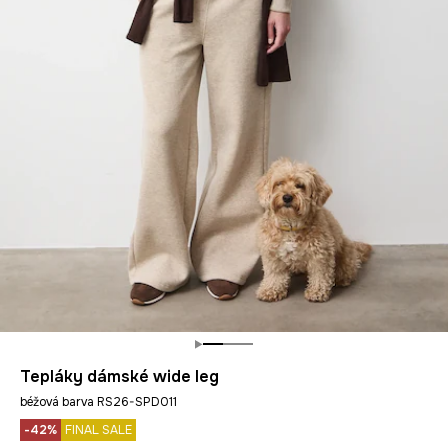
Tepláky dámské wide leg
béžová barva RS26-SPD011
-42%
FINAL SALE