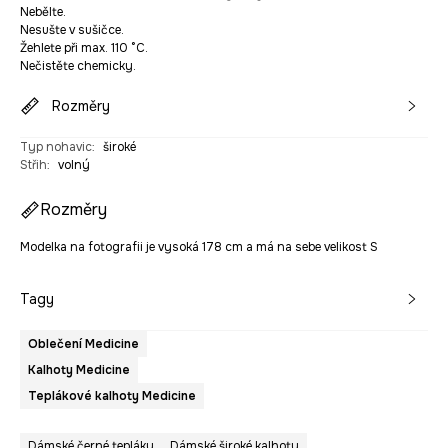
Nebělte.
Nesušte v sušičce.
Žehlete při max. 110 °C.
Nečistěte chemicky.
Rozměry
Typ nohavic
:
široké
Střih
:
volný
Rozměry
Modelka na fotografii je vysoká 178 cm a má na sebe velikost S
Tagy
Oblečení Medicine
Kalhoty Medicine
Teplákové kalhoty Medicine
Dámské černé tepláky
Dámské široké kalhoty