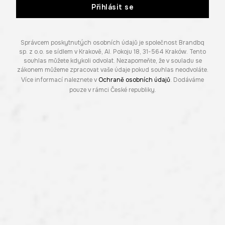
Přihlásit se
Správcem poskytnutých osobních údajů je společnost Brandbq
sp. z o.o. se sídlem v Krakově, Al. Pokoju 18, 31-564 Kraków. Tento
souhlas můžete kdykoli odvolat. Nezapomeňte, že v souladu se
zákonem můžeme zpracovat vaše údaje pokud souhlas neodvoláte.
Více informací naleznete v
Ochraně osobních údajů
. Dodáváme
pouze v rámci České republiky.