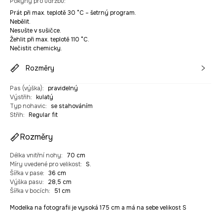
Pokyny pro údržbu
:
Prát při max. teplotě 30 °C – šetrný program.
Nebělit.
Nesušte v sušičce.
Žehlit při max. teplotě 110 °C.
Nečistit chemicky.
Rozměry
Pas (výška)
:
pravidelný
Výstřih
:
kulatý
Typ nohavic
:
se stahováním
Střih
:
Regular fit
Rozměry
Délka vnitřní nohy
:
70 cm
Míry uvedené pro velikost
:
S.
Šířka v pase
:
36 cm
Výška pasu
:
28,5 cm
Šířka v bocích
:
51 cm
Modelka na fotografii je vysoká 175 cm a má na sebe velikost S