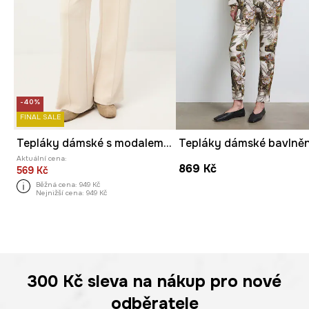
-40%
FINAL SALE
Tepláky dámské s modalem hladké
Aktuální cena:
869 Kč
569 Kč
Běžná cena:
949 Kč
Nejnižší cena:
949 Kč
300 Kč
sleva na nákup pro nové
odběratele