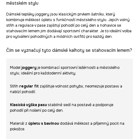
městském stylu
Dámské tepláky joggery jsou klasickým prvkem šatníku, který
kombinuje měkkost úpletu s funkčností městského stylu. Jejich volný
střih a regulace v pase zajišťují pohodlí po celý den a nohavice se
stahovacím lemem jim dodávají sportovní charakter. Je to ideální volba
pro vytváření pohodlných a módních outfitů pro každý den.
Čím se vyznačují tyto dámské kalhoty se stahovacím lemem?
Model
joggery
je kombinací sportovní ležérnosti a městského
stylu, ideální pro každodenní aktivity.
Střih
regular fit
zajišťuje volnost pohybu, neomezuje postavu a
nabízí pohodlí.
Klasická výška pasu
stabilně sedí na postavě a podporuje
pohodlí při nošení po celý den.
Materiál z
úpletu s bavlnou
dodává měkkost a příjemný pocit na
pokožce.