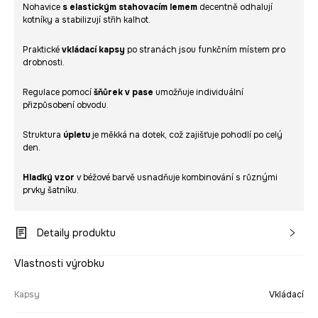
Nohavice
s elastickým stahovacím lemem
decentně odhalují
kotníky a stabilizují střih kalhot.
Praktické
vkládací kapsy
po stranách jsou funkčním místem pro
drobnosti.
Regulace pomocí
šňůrek v pase
umožňuje individuální
přizpůsobení obvodu.
Struktura
úpletu
je měkká na dotek, což zajišťuje pohodlí po celý
den.
Hladký vzor
v béžové barvě usnadňuje kombinování s různými
prvky šatníku.
Detaily produktu
Vlastnosti výrobku
Kapsy
Vkládací