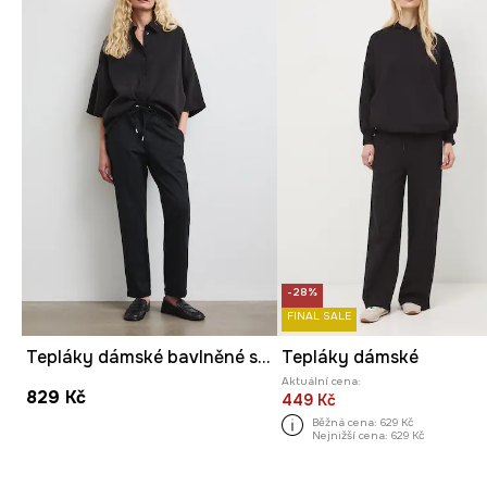
-28%
FINAL SALE
Tepláky dámské bavlněné s elastanem hladké
Tepláky dámské
Aktuální cena:
829 Kč
449 Kč
Běžná cena:
629 Kč
Nejnižší cena:
629 Kč