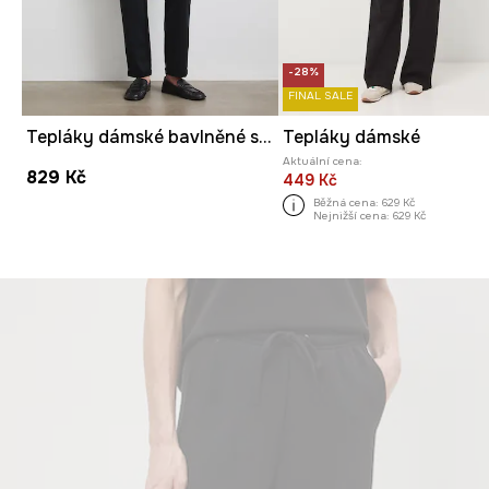
-28%
FINAL SALE
Tepláky dámské bavlněné s elastanem hladké
Tepláky dámské
Aktuální cena:
829 Kč
449 Kč
Běžná cena:
629 Kč
Nejnižší cena:
629 Kč