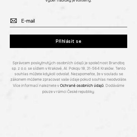
Výběr nabídky je volitelný.
Přihlásit se
Správcem poskytnutých osobních údajů je společnost Brandbq
sp. z o.o. se sídlem v Krakově, Al. Pokoju 18, 31-564 Kraków. Tento
souhlas můžete kdykoli odvolat. Nezapomeňte, že v souladu se
zákonem můžeme zpracovat vaše údaje pokud souhlas neodvoláte.
Více informací naleznete v
Ochraně osobních údajů
. Dodáváme
pouze v rámci České republiky.