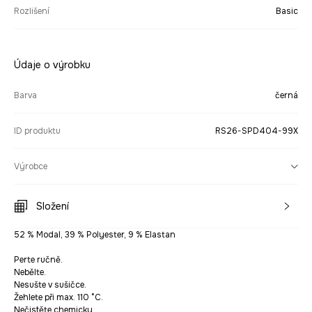
Rozlišení
Basic
Údaje o výrobku
Barva
černá
ID produktu
RS26-SPD404-99X
Výrobce
Složení
52 % Modal, 39 % Polyester, 9 % Elastan
Perte ručně.
Nebělte.
Nesušte v sušičce.
Žehlete při max. 110 °C.
Nečistěte chemicky.