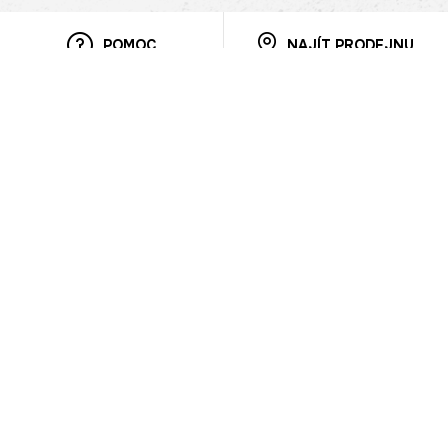
POMOC
NAJÍT PRODEJNU
Informace
O nás
Mobilní aplikace
Podmínky pro prezentaci zboží
Blog
Kontakt
Bezpečnost
Cooperation
Nahlašování porušení (whistleblowing)