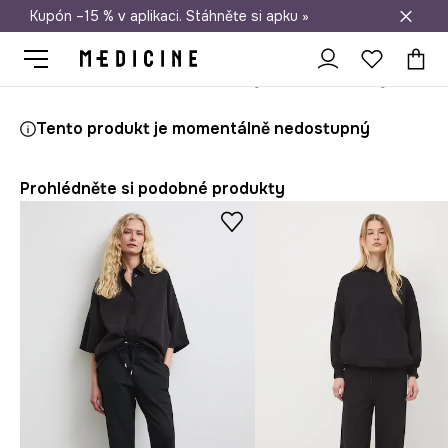
Kupón –15 % v aplikaci. Stáhněte si apku »
Doprava zdarma při nákupu nad 1 200 Kč
Medicine
Ona
Oblečení
Kalhoty
Teplákové kalhoty
Tento produkt je momentálně nedostupný
Prohlédněte si podobné produkty