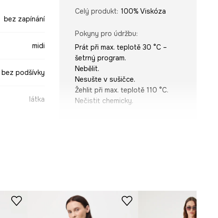
Celý produkt
:
100% Viskóza
bez zapínání
Pokyny pro údržbu
:
midi
Prát při max. teplotě 30 °C –
šetrný program.
Nebělit.
bez podšívky
Nesušte v sušičce.
Žehlit při max. teplotě 110 °C.
látka
Nečistit chemicky.
STŘIH
Rukáv
:
na ramínkách
burgundské
Výstřih
:
karo
Střih modelu
:
rozšířený
-SUD0B2-83A
ROZMĚRY