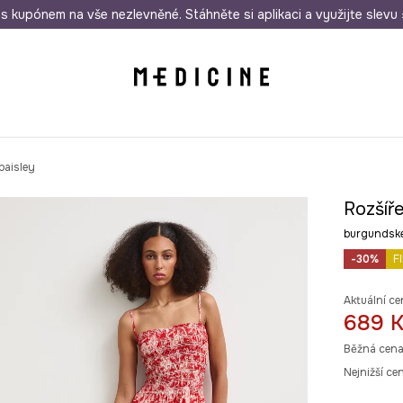
i nákupu nad 1 200 Kč
s kupónem na vše nezlevněné. Stáhněte si aplikaci a využijte slevu 
Odeslání i do 24 hodin
30 
paisley
Rozšíře
burgundsk
-30%
F
Aktuální ce
689 
Běžná cena
Nejnižší ce