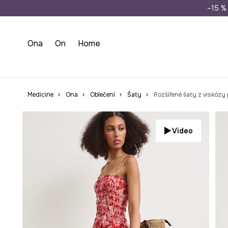
Doprava zdarma př
–15 % 
Ona
On
Home
Medicine
Ona
Oblečení
Šaty
Rozšířené šaty z viskózy 
Video