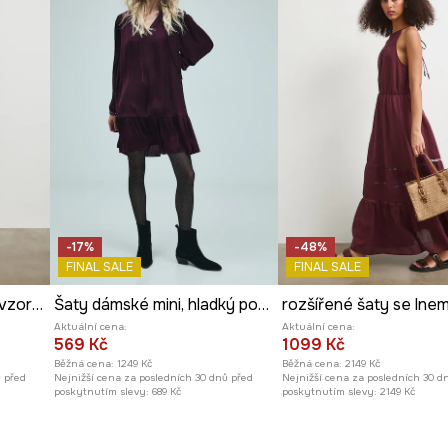
Výrobce
způsobení.
ře sedí.
er.
-17%
-48%
FINAL SALE
FINAL SALE
Šaty mini, z viskózy, se vzorem
Šaty dámské mini, hladký povrch
rozšířené šaty se lne
Aktuální cena:
Aktuální cena:
569 Kč
1099 Kč
Běžná cena:
1249 Kč
Běžná cena:
2149 Kč
ů před
Nejnižší cena za posledních 30 dnů před
Nejnižší cena za posledních 30 d
poskytnutím slevy:
689 Kč
poskytnutím slevy:
2149 Kč