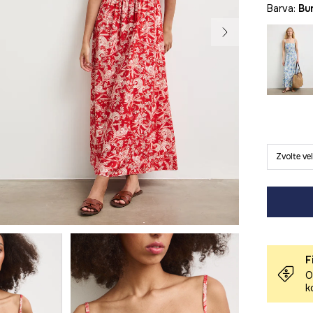
Barva:
b
Zvolte ve
F
O
k