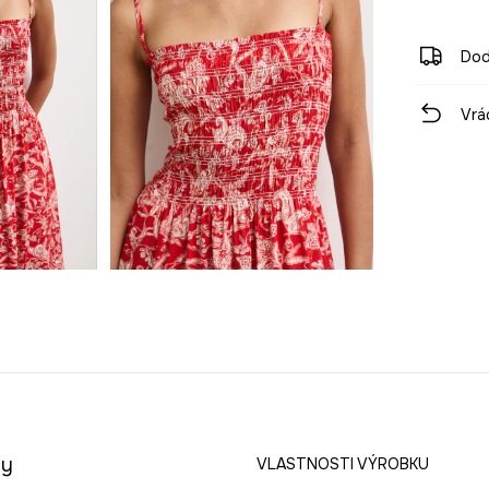
Dod
Vrá
ny
VLASTNOSTI VÝROBKU