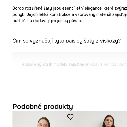
Bordó rozšířené šaty jsou esencí letní elegance, které zvýraz
pohyb. Jejich lehká konstrukce a vzorovaný materiál zajišťují,
outfitům a dodávají jim jemný půvab.
Čím se vyznačují tyto paisley šaty z viskózy?
Rozšířený střih
modelu zajišťuje lehkost a volnost poh
Letní, ležérní charakter
šatů je ideální pro teplé dny.
Vyrobena ze
100% viskózy
, která je lehká, prodyšná a
Délka
midi
nabízí eleganci a univerzálnost v mnoha outf
Podobné produkty
Elastická horní část s řasením
jemně modeluje siluetu