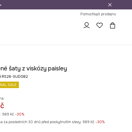
»
dní na vrácení zboží
Pomoc
Najít prodejnu
né šaty z viskózy paisley
é RS26-SUD0B2
INAL SALE
na:
Kč
:
989 Kč
-30%
na za posledních 30 dnů před poskytnutím slevy:
989 Kč
 -30%