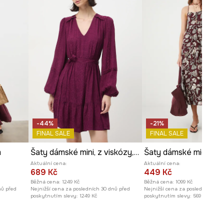
Míry uvedené pro velikost
:
S.
Délka
:
117 cm
Šířka podpaží
:
34 cm
Šířka v bocích
:
62 cm
Šířka pasu
:
31 cm
Modelka na fotografii je vysoká
173 cm a má na sebe velikost S
Prohlédněte si rozměry
produktu
-44%
-21%
FINAL SALE
FINAL SALE
m
Šaty dámské mini, z viskózy, se vzorem
Aktuální cena:
Aktuální cena:
689 Kč
449 Kč
Běžná cena:
1249 Kč
Běžná cena:
1099 Kč
nů před
Nejnižší cena za posledních 30 dnů před
Nejnižší cena za posledních 30 
poskytnutím slevy:
1249 Kč
poskytnutím slevy:
569 Kč