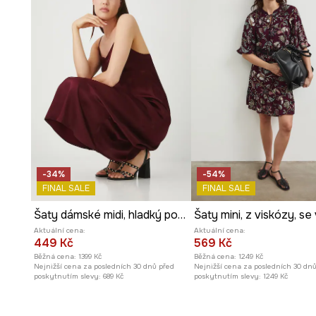
Čtvercový výstřih
decentně odhaluje krk a klíční kosti.
Tenká, nastavitelná ramínka
umožňují individuální při
Látková struktura
materiálu je příjemná na dotek a dob
Paisley vzor
dodává šatům orientální a výrazný charakt
-34%
-54%
FINAL SALE
FINAL SALE
Šaty dámské midi, hladký povrch
Aktuální cena:
Aktuální cena:
449 Kč
569 Kč
Běžná cena:
1399 Kč
Běžná cena:
1249 Kč
Nejnižší cena za posledních 30 dnů před
Nejnižší cena za posledních 30 dn
poskytnutím slevy:
689 Kč
poskytnutím slevy:
1249 Kč