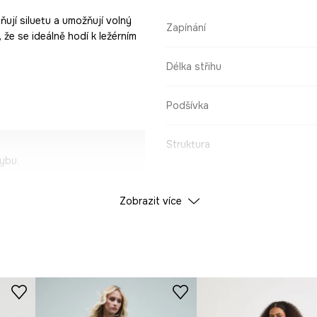
ňují siluetu a umožňují volný
Zapínání
 že se ideálně hodí k ležérním
Délka střihu
Podšívka
Struktura
ybu.
ÚDAJE O VÝROBKU
Zobrazit více
 příjemná na pokožku.
Barva
itech.
ID produktu
RS26
.