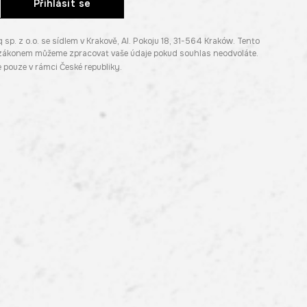
Přihlásit se
. z o.o. se sídlem v Krakově, Al. Pokoju 18, 31-564 Kraków. Tento
e zákonem můžeme zpracovat vaše údaje pokud souhlas neodvoláte.
pouze v rámci České republiky.