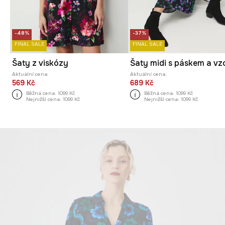
-48%
-37%
FINAL SALE
FINAL SALE
Šaty z viskózy
Šaty midi s páskem a v
Aktuální cena:
Aktuální cena:
569 Kč
689 Kč
Běžná cena:
1099 Kč
Běžná cena:
1099 Kč
Nejnižší cena:
1099 Kč
Nejnižší cena:
1099 Kč