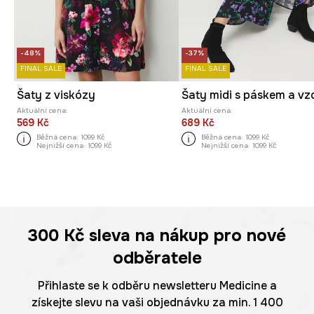
-48%
-37%
FINAL SALE
FINAL SALE
Šaty z viskózy
Šaty midi s páskem a v
Aktuální cena:
Aktuální cena:
569 Kč
689 Kč
Běžná cena:
1099 Kč
Běžná cena:
1099 Kč
Nejnižší cena:
1099 Kč
Nejnižší cena:
1099 Kč
300 Kč
sleva na nákup pro nové
odběratele
Přihlaste se k odběru newsletteru Medicine a
získejte slevu na vaši objednávku za min. 1 400