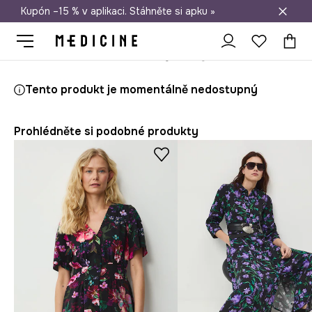
Kupón –15 % v aplikaci. Stáhněte si apku »
Doprava zdarma při nákupu nad 1 200 Kč
Medicine
Ona
Oblečení
Šaty
Šaty černá barva
Tento produkt je momentálně nedostupný
Prohlédněte si podobné produkty