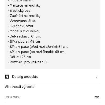
- Model s límcem.
- Manžety na knoflíky.
- Elastický pas.
- Zapínání na knoflíky.
- Vzorovaná látka.
- Květinový vzor.
- Model s midi délkou.
- Délka rukávu: 61 cm.
- Šířka poprsí: 49 cm.
- Šířka v pase (před roztažením): 31 cm.
- Šířka v pase (po roztáhnutí): 49 cm.
- Délka: 125 cm.
- Rozměry pro velikost: S.
Detaily produktu
Vlastnosti výrobku
Délka střihu
midi