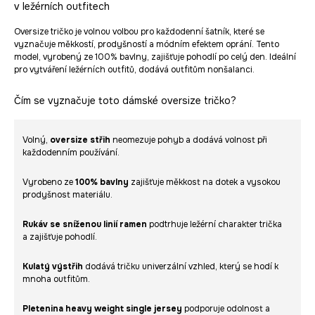
v ležérních outfitech
Oversize tričko je volnou volbou pro každodenní šatník, které se
vyznačuje měkkostí, prodyšností a módním efektem oprání. Tento
model, vyrobený ze 100% bavlny, zajišťuje pohodlí po celý den. Ideální
pro vytváření ležérních outfitů, dodává outfitům nonšalanci.
Čím se vyznačuje toto dámské oversize tričko?
Volný,
oversize střih
neomezuje pohyb a dodává volnost při
každodenním používání.
Vyrobeno ze
100% bavlny
zajišťuje měkkost na dotek a vysokou
prodyšnost materiálu.
Rukáv se sníženou linií ramen
podtrhuje ležérní charakter trička
a zajišťuje pohodlí.
Kulatý výstřih
dodává tričku univerzální vzhled, který se hodí k
mnoha outfitům.
Pletenina heavy weight single jersey
podporuje odolnost a