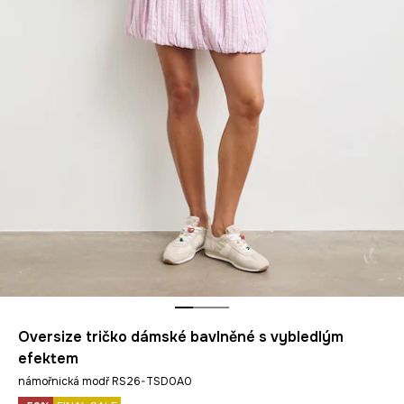
Oversize tričko dámské bavlněné s vybledlým
efektem
námořnická modř RS26-TSD0A0