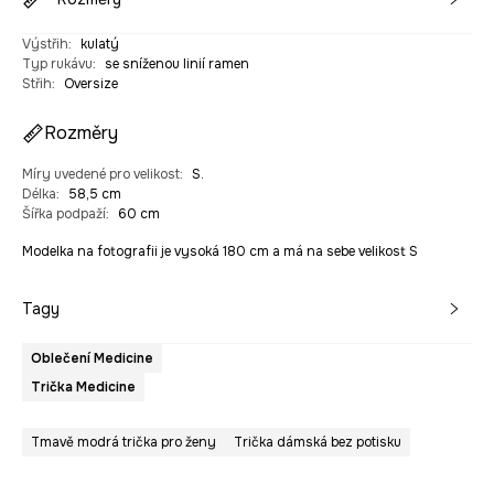
Výstřih
:
kulatý
Typ rukávu
:
se sníženou linií ramen
Střih
:
Oversize
Rozměry
Míry uvedené pro velikost
:
S.
Délka
:
58,5 cm
Šířka podpaží
:
60 cm
Modelka na fotografii je vysoká 180 cm a má na sebe velikost S
Tagy
Oblečení Medicine
Trička Medicine
Tmavě modrá trička pro ženy
Trička dámská bez potisku