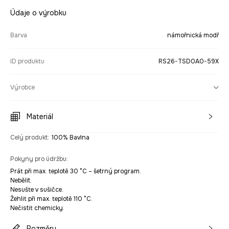
Údaje o výrobku
Barva
námořnická modř
ID produktu
RS26-TSD0A0-59X
Výrobce
Materiál
Celý produkt
:
100% Bavlna
Pokyny pro údržbu
:
Prát při max. teplotě 30 °C – šetrný program.
Nebělit.
Nesušte v sušičce.
Žehlit při max. teplotě 110 °C.
Nečistit chemicky.
Rozměry