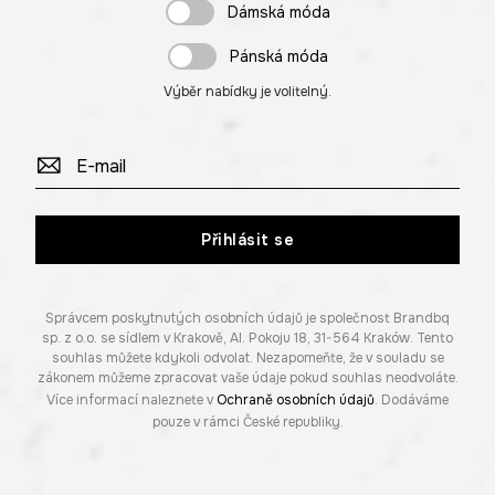
Dámská móda
Pánská móda
Výběr nabídky je volitelný.
Přihlásit se
Správcem poskytnutých osobních údajů je společnost Brandbq
sp. z o.o. se sídlem v Krakově, Al. Pokoju 18, 31-564 Kraków. Tento
souhlas můžete kdykoli odvolat. Nezapomeňte, že v souladu se
zákonem můžeme zpracovat vaše údaje pokud souhlas neodvoláte.
Více informací naleznete v
Ochraně osobních údajů
. Dodáváme
pouze v rámci České republiky.