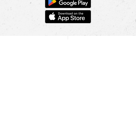
POMOC
NAJÍT PRODEJNU
Informace
O nás
Mobilní aplikace
Podmínky pro prezentaci zboží
Blog
Kontakt