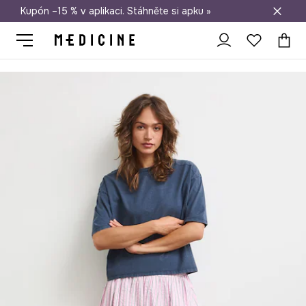
Kupón –15 % v aplikaci. Stáhněte si apku »
Doprava zdarma při nákupu nad 1 200 Kč
Medicine
Ona
Oblečení
Trička