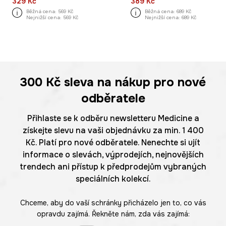
329 Kč
389 Kč
Běžná cena:
569 Kč
Běžná cena:
689 Kč
Nejnižší cena:
569 Kč
Nejnižší cena:
689 Kč
300 Kč
sleva na nákup pro nové
odběratele
Přihlaste se k odběru newsletteru Medicine a
získejte slevu na vaši objednávku za min. 1 400
Kč. Platí pro nové odběratele. Nenechte si ujít
informace o slevách, výprodejích, nejnovějších
trendech ani přístup k předprodejům vybraných
speciálních kolekcí.
Chceme, aby do vaší schránky přicházelo jen to, co vás
opravdu zajímá. Řekněte nám, zda vás zajímá: