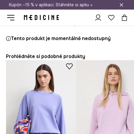
Kupón –15 % v aplikaci. Stáhněte si apku »
Doprava zdarma při nákupu nad 1 200 Kč
Medicine
Ona
Oblečení
Mikiny
Bez zapínání
Tento produkt je momentálně nedostupný
Prohlédněte si podobné produkty