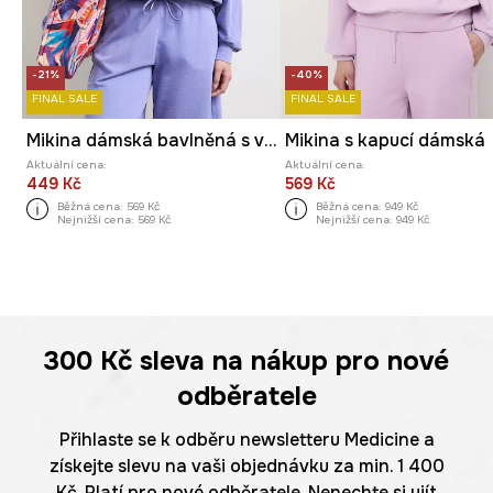
-21%
-40%
FINAL SALE
FINAL SALE
Mikina dámská bavlněná s vybledlým efektem
Mikina s kapucí dámská
Aktuální cena:
Aktuální cena:
449 Kč
569 Kč
Běžná cena:
569 Kč
Běžná cena:
949 Kč
Nejnižší cena:
569 Kč
Nejnižší cena:
949 Kč
300 Kč
sleva na nákup pro nové
odběratele
Přihlaste se k odběru newsletteru Medicine a
získejte slevu na vaši objednávku za min. 1 400
Kč. Platí pro nové odběratele. Nenechte si ujít