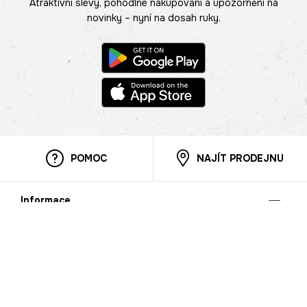
Atraktivní slevy, pohodlné nakupování a upozornění na
novinky – nyní na dosah ruky.
POMOC
NAJÍT PRODEJNU
Informace
O nás
Mobilní aplikace
Podmínky pro prezentaci zboží