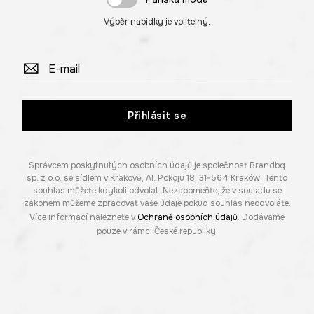
Výběr nabídky je volitelný.
Přihlásit se
Správcem poskytnutých osobních údajů je společnost Brandbq
sp. z o.o. se sídlem v Krakově, Al. Pokoju 18, 31-564 Kraków. Tento
souhlas můžete kdykoli odvolat. Nezapomeňte, že v souladu se
zákonem můžeme zpracovat vaše údaje pokud souhlas neodvoláte.
Více informací naleznete v
Ochraně osobních údajů
. Dodáváme
pouze v rámci České republiky.