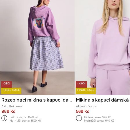
-38%
-40%
FINAL SALE
FINAL SALE
Rozepínací mikina s kapucí dámská bavlněná z kolekce Kit Mizeres x Medicine
Mikina s kapucí dámská
Aktuální cena:
Aktuální cena:
989 Kč
569 Kč
Běžná cena:
1599 Kč
Běžná cena:
949 Kč
Nejnižší cena:
1599 Kč
Nejnižší cena:
949 Kč