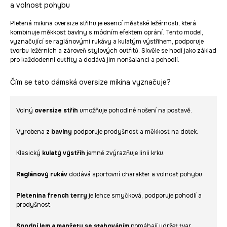
a volnost pohybu
Pletená mikina oversize střihu je esencí městské ležérnosti, která
kombinuje měkkost bavlny s módním efektem oprání. Tento model,
vyznačující se raglánovými rukávy a kulatým výstřihem, podporuje
tvorbu ležérních a zároveň stylových outfitů. Skvěle se hodí jako základ
pro každodenní outfity a dodává jim nonšalanci a pohodlí.
Čím se tato dámská oversize mikina vyznačuje?
Volný
oversize střih
umožňuje pohodlné nošení na postavě.
Vyrobena z
bavlny
podporuje prodyšnost a měkkost na dotek.
Klasický
kulatý výstřih
jemně zvýrazňuje linii krku.
Raglánový rukáv
dodává sportovní charakter a volnost pohybu.
Pletenina french terry
je lehce smyčková, podporuje pohodlí a
prodyšnost.
Spodní lem a manžety se stahováním
pomáhají udržet tvar