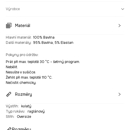
Výrobce
Materiál
Hlavní materiál
:
100% Bavlna
Další materiály
:
95% Bavlna, 5% Elastan
Pokyny pro údržbu
:
Prát při max. teplotě 30 °C – šetrný program.
Nebělit.
Nesušte v sušičce.
Žehlit při max. teplotě 110 °C.
Nečistit chemicky.
Rozměry
Výstřih
:
kulatý
Typ rukávu
:
raglánový
Střih
:
Oversize
Rozměry