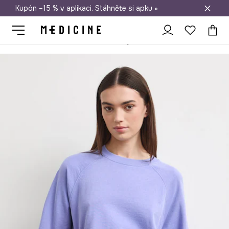
Kupón –15 % v aplikaci. Stáhněte si apku »
Doprava zdarma při nákupu nad 1 200 Kč
Medicine
Ona
Oblečení
Mikiny
Bez zapínání