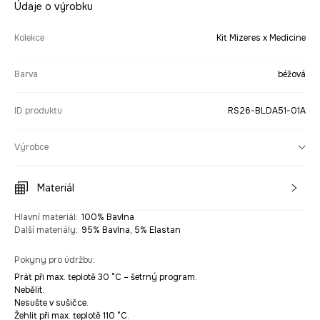
Údaje o výrobku
Kolekce
Kit Mizeres x Medicine
Barva
béžová
ID produktu
RS26-BLDA51-01A
Výrobce
Materiál
Hlavní materiál
:
100% Bavlna
Další materiály
:
95% Bavlna, 5% Elastan
Pokyny pro údržbu
:
Prát při max. teplotě 30 °C – šetrný program.
Nebělit.
Nesušte v sušičce.
Žehlit při max. teplotě 110 °C.