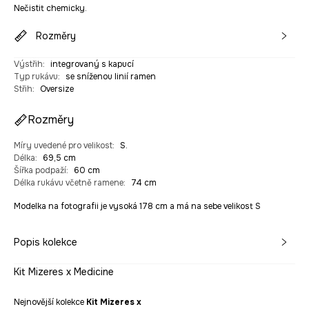
Nečistit chemicky.
Rozměry
Výstřih
:
integrovaný s kapucí
Typ rukávu
:
se sníženou linií ramen
Střih
:
Oversize
Rozměry
Míry uvedené pro velikost
:
S.
Délka
:
69,5 cm
Šířka podpaží
:
60 cm
Délka rukávu včetně ramene
:
74 cm
Modelka na fotografii je vysoká 178 cm a má na sebe velikost S
Popis kolekce
Kit Mizeres x Medicine
Nejnovější kolekce
Kit Mizeres x