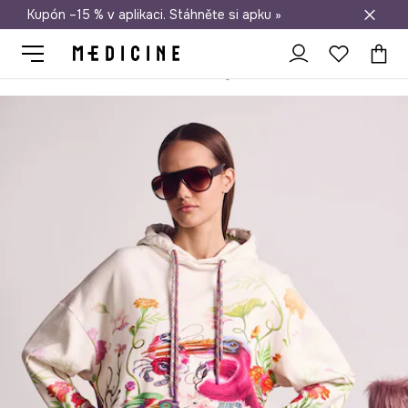
Kupón –15 % v aplikaci. Stáhněte si apku »
Doprava zdarma při nákupu nad 1 200 Kč
Medicine
Ona
Oblečení
Mikiny
Bez zapínání