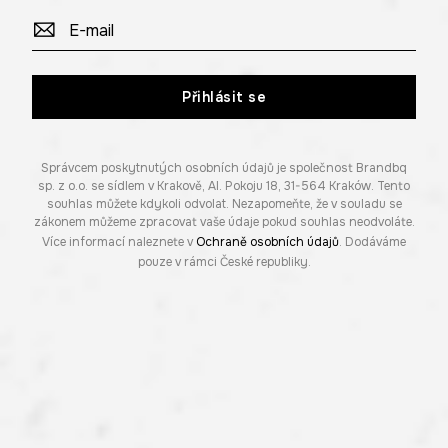
Přihlásit se
Správcem poskytnutých osobních údajů je společnost Brandbq
sp. z o.o. se sídlem v Krakově, Al. Pokoju 18, 31-564 Kraków. Tento
souhlas můžete kdykoli odvolat. Nezapomeňte, že v souladu se
zákonem můžeme zpracovat vaše údaje pokud souhlas neodvoláte.
Více informací naleznete v
Ochraně osobních údajů
. Dodáváme
pouze v rámci České republiky.