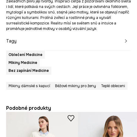
základních pilířů její tvorby. Inspiraci čerpá z pozorování okolního světa
i lidí, které potkává na svých cestách. Její práce je ovlivněna folklorem,
mytologií a symbolikou snů, stejně jako motivy, které se objevují napříč
různými kulturami. Prolíná zvířecí a rostlinné prvky a vytváří
surrealistické kompozice. Realitu mísí se světem snů a intuice a
proměňuje jednotlivé motivy v osobitý vizuální jazyk.
Tagy
Oblečení Medicine
Mikiny Medicine
Bez zapínání Medicine
Mikiny dámské s kapucí
Béžové mikiny pro ženy
Teplé obleceni
Podobné produkty