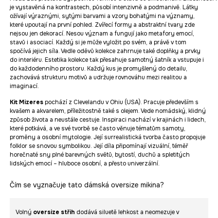
je vystavěná na kontrastech, působí intenzivně a podmanivě. Látky
ožívají výraznými, sytými barvami a vzory bohatými na významy,
které upoutají na první pohled. Zvířecí formy a abstraktní tvary zde
nejsou jen dekorací. Nesou význam a fungují jako metafory emocí,
stavů i asociací. Každý si je může vyložit po svém, a právě v tom
spočívá jejich síla. Vedle oděvů kolekce zahrnuje také doplňky a prvky
do interiéru. Estetika kolekce tak přesahuje samotný šatník a vstupuje i
do každodenního prostoru. Každý kus je promyšlený do detailu,
zachovává strukturu motivů a udržuje rovnováhu mezi realitou a
imaginací.
Kit Mizeres
pochází z Clevelandu v Ohiu (USA). Pracuje především s
kvašem a akvarelem, příležitostně také s olejem. Vede nomádský, klidný
způsob života a neustále cestuje. Inspiraci nachází v krajinách i lidech,
které potkává, a ve své tvorbě se často věnuje tématům samoty,
proměny a osobní mytologie. Její surrealistická tvorba často propojuje
folklor se snovou symbolikou. Její díla připomínají vizuální, téměř
horečnaté sny plné barevných světů, bytostí, duchů a spletitých
lidských emocí – hluboce osobní, a přesto univerzální.
Čím se vyznačuje tato dámská oversize mikina?
Volný
oversize střih
dodává siluetě lehkost a neomezuje v