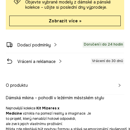
Objevte vybrané modely z dámské a pánské
kolekce – užijte si poslední dny výprodeje.
Zobrazit více »
Doručení i do 24 hodin
Dodací podmínky
Vrácení do 30 dnů
Vrácení a reklamace
O produktu
Dámská mikina – pohodlí v ležérním městském stylu
Nejnovější kolekce
Kit Mizeres x
Medicine
vznikla na pomezí reality a imaginace. Je
to projekt, který nenabízí hotové odpovědi,
ale zve k jejich vlastnímu prožívání.
Móda zde přestává být pouhou formou a stává se emocionální zkušeností. 