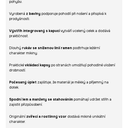
pohybu.
Vyrobená
z bavlny
podporuje pohodlí při nošení a přispívá k
prodyšnosti.
Výstřih integrovaný s kapucí
vytváří ucelený celek a dodává
praktičnost.
Dlouhý
rukáv se sníženou linií ramen
podtrhuje ležérní
charakter mikiny.
Praktické
vkládací kapsy
po stranách umožňují pohodlné uložení
drobností.
Počesaný úplet
zajišťuje, že materiál je měkký a příjemný na
dotek.
Spodní lem a manžety se stahováním
pomáhají udržet střih a
zajistit přizpůsobení.
Originální
zvířecí a rostlinný vzor
dodává mikině unikátní
charakter.