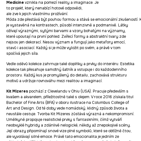
Medicine
vznikla na pomezí reality a imaginace. Je
to projekt, který nenabízí hotové odpovědi,
ale zve k jejich vlastnímu prožívání.
Móda zde přestává být pouhou formou a stává se emocionální zkušeností. 
je vystavěná na kontrastech, působí intenzivně a podmanivě. Látky
ožívají výraznými, sytými barvami a vzory bohatými na významy,
které upoutají na první pohled. Zvířecí formy a abstraktní tvary zde
nejsou jen dekorací. Nesou význam a fungují jako metafory emocí,
stavů i asociací. Každý si je může vyložit po svém, a právě v tom
spočívá jejich síla.
Vedle oděvů kolekce zahrnuje také doplňky a prvky do interiéru. Estetika
kolekce tak přesahuje samotný šatník a vstupuje i do každodenního
prostoru. Každý kus je promyšlený do detailu, zachovává strukturu
motivů a udržuje rovnováhu mezi realitou a imaginací.
Kit Mizeres
pochází z Clevelandu v Ohiu (USA). Pracuje především s
kvašem a akvarelem, příležitostně také s olejem. V roce 2016 získala titul
Bachelor of Fine Arts (BFA) v oboru ilustrace na Columbus College of
Art and Design. Od té doby vede nomádský, klidný způsob života a
neustále cestuje. Tvorba Kit Mizeres zůstává výrazná a nekompromisní.
Umělkyně propojuje realistické prvky s fantaskními, čímž vytváří
neobvyklé hybridy a zdánlivě nelogické, někdy až znepokojivé scény.
Její obrazy připomínají snové vize plné symbolů, které se obtížně čtou,
ale vyvolávají silné emoce. Právě tato emocionalita je jedním ze