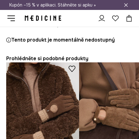
Kupón –15 % v aplikaci. Stáhněte si apku »
Doprava zdarma při nákupu nad 1 200 Kč
Medicine
Ona
Doplňky
Rukavice
Kožené rukavice dámské s ap
Tento produkt je momentálně nedostupný
Prohlédněte si podobné produkty