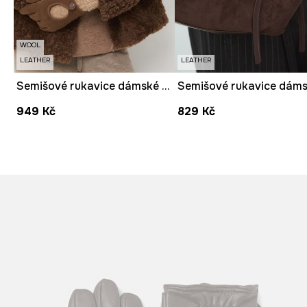
WOOL
LEATHER
LEATHER
Semišové rukavice dámské s příměsí vlny hnědá barva
949 Kč
829 Kč