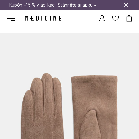
Kupón –15 % v aplikaci. Stáhněte si apku »
Doprava zdarma při nákupu nad 1 200 Kč
Medicine
Ona
Doplňky
Rukavice