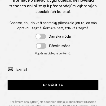
informace o slevách, výprodejích, nejnovějších
trendech ani přístup k předprodejům vybraných
speciálních kolekcí.
Chceme, aby do vaší schránky přicházelo jen to, co vás
opravdu zajímá. Řekněte nám, zda vás zajímá:
Dámská móda
Pánská móda
Výběr nabídky je volitelný.
Přihlásit se
Správcem poskytnutých osobních údajů je společnost Brandbq