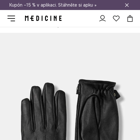
Kupón –15 % v aplikaci. Stáhněte si apku »
Doprava zdarma při nákupu nad 1 200 Kč
Medicine
Ona
Doplňky
Rukavice