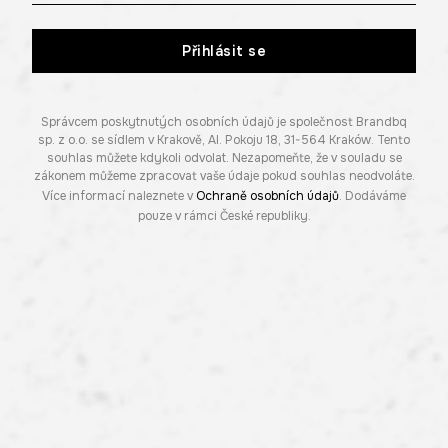
Přihlásit se
Správcem poskytnutých osobních údajů je společnost Brandbq
sp. z o.o. se sídlem v Krakově, Al. Pokoju 18, 31-564 Kraków. Tento
souhlas můžete kdykoli odvolat. Nezapomeňte, že v souladu se
zákonem můžeme zpracovat vaše údaje pokud souhlas neodvoláte.
Více informací naleznete v
Ochraně osobních údajů
. Dodáváme
pouze v rámci České republiky.