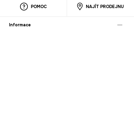
POMOC
NAJÍT PRODEJNU
Informace
O nás
Mobilní aplikace
Podmínky pro prezentaci zboží
Blog
Kontakt
Bezpečnost
Cooperation
Nahlašování porušení (whistleblowing)
Kariéra