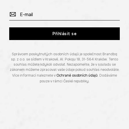
Přihlásit se
Správcem poskytnutých osobních údajů je společnost Brandbq
sp. z o.o. se sídlem v Krakově, Al. Pokoju 18, 31-564 Kraków. Tento
souhlas můžete kdykoli odvolat. Nezapomeňte, že v souladu se
zákonem můžeme zpracovat vaše údaje pokud souhlas neodvoláte.
Více informací naleznete v
Ochraně osobních údajů
. Dodáváme
pouze v rámci České republiky.