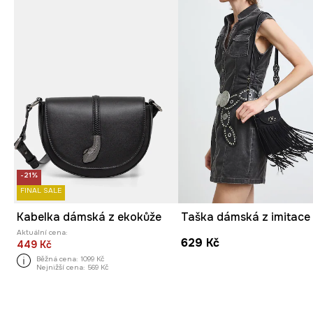
-21%
FINAL SALE
Kabelka dámská z ekokůže
Aktuální cena:
629 Kč
449 Kč
Běžná cena:
1099 Kč
Nejnižší cena:
569 Kč