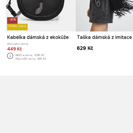
-21%
FINAL SALE
Kabelka dámská z ekokůže
Aktuální cena:
629 Kč
449 Kč
Běžná cena:
1099 Kč
Nejnižší cena:
569 Kč