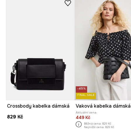
-45%
FINAL SALE
Crossbody kabelka dámská
Vaková kabelka dámská
Aktuální cena:
829 Kč
449 Kč
Běžná cena:
829 Kč
Nejnižší cena:
829 Kč