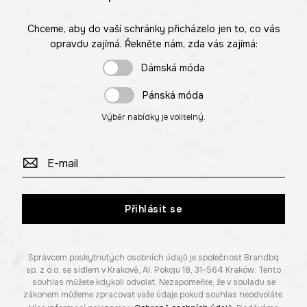
Chceme, aby do vaší schránky přicházelo jen to, co vás
opravdu zajímá. Řekněte nám, zda vás zajímá:
Dámská móda
Pánská móda
Výběr nabídky je volitelný.
Přihlásit se
Správcem poskytnutých osobních údajů je společnost Brandbq
sp. z o.o. se sídlem v Krakově, Al. Pokoju 18, 31-564 Kraków. Tento
souhlas můžete kdykoli odvolat. Nezapomeňte, že v souladu se
zákonem můžeme zpracovat vaše údaje pokud souhlas neodvoláte.