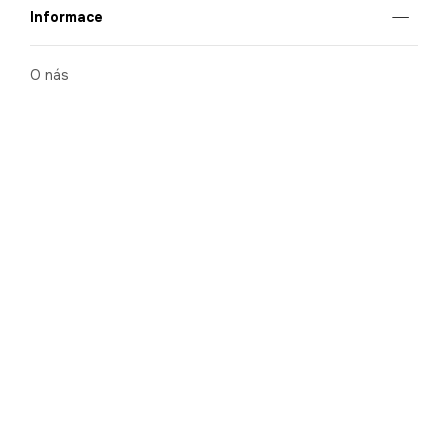
Informace
O nás
Mobilní aplikace
Podmínky pro prezentaci zboží
Blog
Kontakt
Bezpečnost
Cooperation
Nahlašování porušení (whistleblowing)
Kariéra
Ochrana osobních údajů