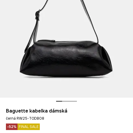
Baguette kabelka dámská
černá RW25-TODB08
-52%
FINAL SALE