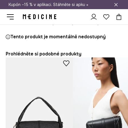
Kupón –15 % v aplikaci. Stáhněte si apku »
Doprava zdarma při nákupu nad 1 200 Kč
Medicine
Ona
Doplňky
Kabelky
Crossbody
Ledvinka dám
Tento produkt je momentálně nedostupný
Prohlédněte si podobné produkty