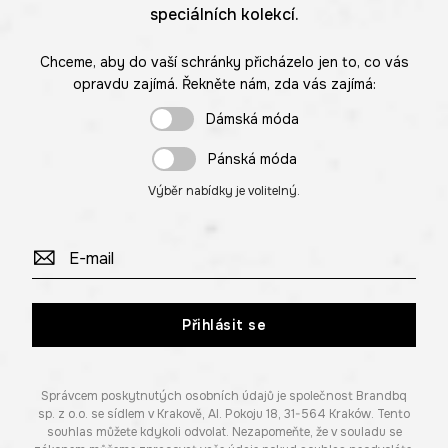
speciálních kolekcí.
Chceme, aby do vaší schránky přicházelo jen to, co vás
opravdu zajímá. Řekněte nám, zda vás zajímá:
Dámská móda
Pánská móda
Výběr nabídky je volitelný.
Přihlásit se
Správcem poskytnutých osobních údajů je společnost Brandbq
sp. z o.o. se sídlem v Krakově, Al. Pokoju 18, 31-564 Kraków. Tento
souhlas můžete kdykoli odvolat. Nezapomeňte, že v souladu se