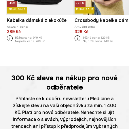
-13%
-26%
FINAL SALE
FINAL SALE
Kabelka dámská z ekokůže
Aktuální cena:
Aktuální cena:
389 Kč
329 Kč
Běžná cena:
949 Kč
Běžná cena:
829 Kč
Nejnižší cena:
449 Kč
Nejnižší cena:
449 Kč
300 Kč
sleva na nákup pro nové
odběratele
Přihlaste se k odběru newsletteru Medicine a
získejte slevu na vaši objednávku za min. 1 400
Kč. Platí pro nové odběratele. Nenechte si ujít
informace o slevách, výprodejích, nejnovějších
trendech ani přístup k předprodejům vybraných