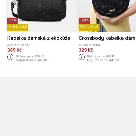
-13%
-26%
FINAL SALE
FINAL SALE
Kabelka dámská z ekokůže
Aktuální cena:
Aktuální cena:
389 Kč
329 Kč
Běžná cena:
949 Kč
Běžná cena:
829 Kč
Nejnižší cena:
449 Kč
Nejnižší cena:
449 Kč