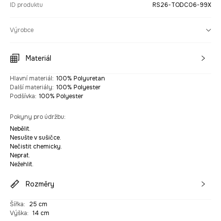
ID produktu
RS26-TODC06-99X
Výrobce
Materiál
Hlavní materiál
:
100% Polyuretan
Další materiály
:
100% Polyester
Podšívka
:
100% Polyester
Pokyny pro údržbu
:
Nebělit.
Nesušte v sušičce.
Nečistit chemicky.
Neprat.
Nežehlit.
Rozměry
Šířka
:
25 cm
Výška
:
14 cm