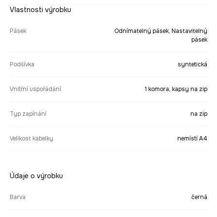
Vlastnosti výrobku
Pásek
Odnímatelný pásek, Nastavitelný
pásek
Podšívka
syntetická
Vnitřní uspořádání
1 komora, kapsy na zip
Typ zapínání
na zip
Velikost kabelky
nemístí A4
Údaje o výrobku
Barva
černá