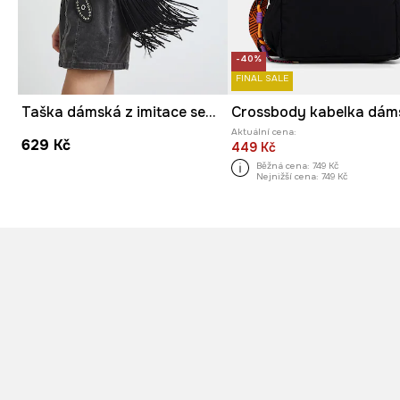
-40%
FINAL SALE
Taška dámská z imitace semiše
Crossbody kabelka dám
Aktuální cena:
629 Kč
449 Kč
Běžná cena:
749 Kč
Nejnižší cena:
749 Kč