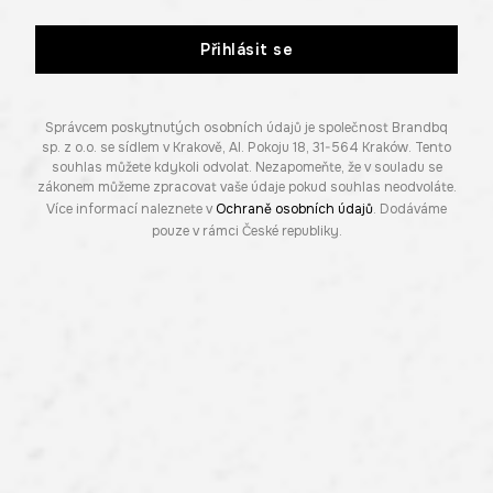
Přihlásit se
Správcem poskytnutých osobních údajů je společnost Brandbq
sp. z o.o. se sídlem v Krakově, Al. Pokoju 18, 31-564 Kraków. Tento
souhlas můžete kdykoli odvolat. Nezapomeňte, že v souladu se
zákonem můžeme zpracovat vaše údaje pokud souhlas neodvoláte.
Více informací naleznete v
Ochraně osobních údajů
. Dodáváme
pouze v rámci České republiky.