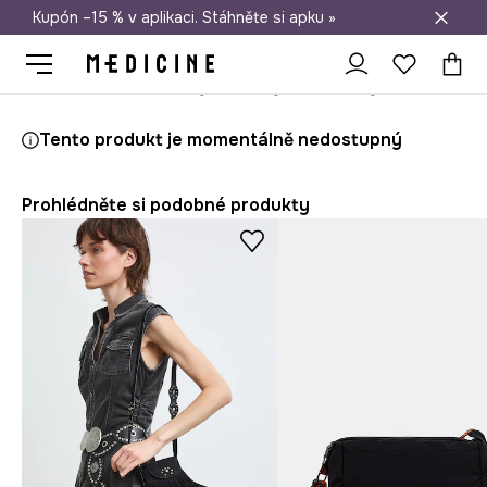
Kupón –15 % v aplikaci. Stáhněte si apku »
Doprava zdarma při nákupu nad 1 200 Kč
Medicine
Ona
Doplňky
Kabelky
Crossbody
Tento produkt je momentálně nedostupný
Prohlédněte si podobné produkty