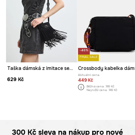
-40%
FINAL SALE
Taška dámská z imitace semiše
Crossbody kabelka dám
Aktuální cena:
629 Kč
449 Kč
Běžná cena:
749 Kč
Nejnižší cena:
749 Kč
300 Kč
sleva na nákup pro nové