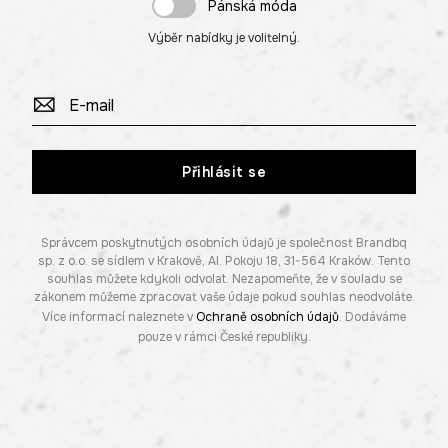
Pánská móda
Výběr nabídky je volitelný.
Přihlásit se
Správcem poskytnutých osobních údajů je společnost Brandbq
sp. z o.o. se sídlem v Krakově, Al. Pokoju 18, 31-564 Kraków. Tento
souhlas můžete kdykoli odvolat. Nezapomeňte, že v souladu se
zákonem můžeme zpracovat vaše údaje pokud souhlas neodvoláte.
Více informací naleznete v
Ochraně osobních údajů
. Dodáváme
pouze v rámci České republiky.