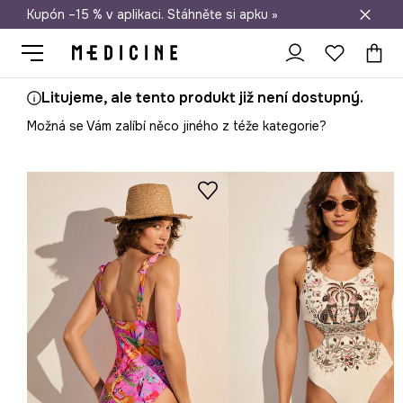
Kupón –15 % v aplikaci. Stáhněte si apku »
Doprava zdarma při nákupu nad 1 200 Kč
Litujeme, ale tento produkt již není dostupný.
Možná se Vám zalíbí něco jiného z téže kategorie?