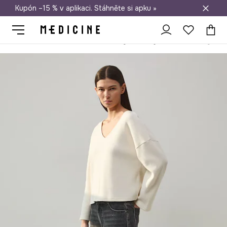
Kupón –15 % v aplikaci. Stáhněte si apku »
Doprava zdarma při nákupu nad 1 200 Kč
Medicine
Ona
Oblečení
Džíny
Straight
Rovné džíny dám