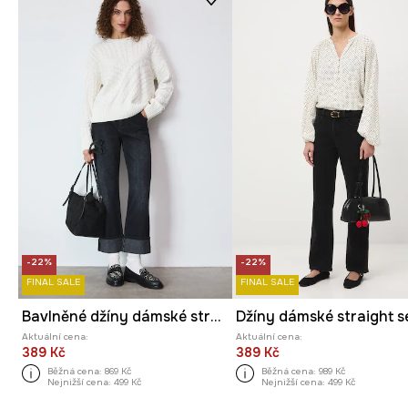
-22%
-22%
FINAL SALE
FINAL SALE
Bavlněné džíny dámské straight se sepraným efektem
Aktuální cena:
Aktuální cena:
389 Kč
389 Kč
Běžná cena:
869 Kč
Běžná cena:
989 Kč
Nejnižší cena:
499 Kč
Nejnižší cena:
499 Kč