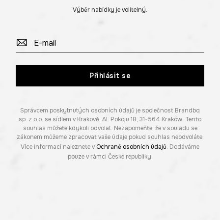
Výběr nabídky je volitelný.
Přihlásit se
Správcem poskytnutých osobních údajů je společnost Brandbq
sp. z o.o. se sídlem v Krakově, Al. Pokoju 18, 31-564 Kraków. Tento
souhlas můžete kdykoli odvolat. Nezapomeňte, že v souladu se
zákonem můžeme zpracovat vaše údaje pokud souhlas neodvoláte.
Více informací naleznete v
Ochraně osobních údajů
. Dodáváme
pouze v rámci České republiky.