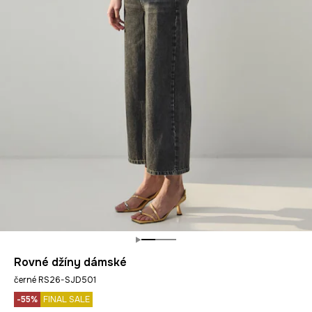
Rovné džíny dámské
černé RS26-SJD501
-55%
FINAL SALE