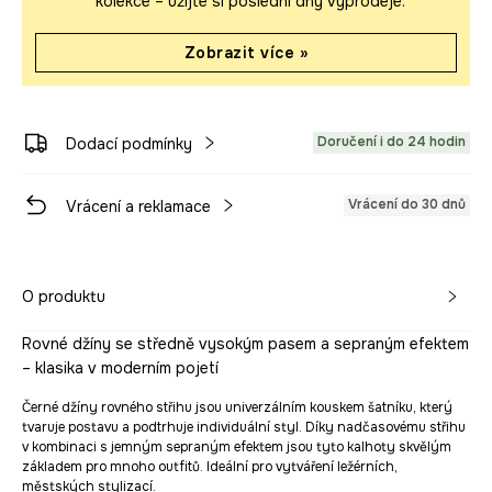
kolekce – užijte si poslední dny výprodeje.
Zobrazit více »
Doručení i do 24 hodin
Dodací podmínky
Vrácení do 30 dnů
Vrácení a reklamace
O produktu
Rovné džíny se středně vysokým pasem a sepraným efektem
– klasika v moderním pojetí
Černé džíny rovného střihu jsou univerzálním kouskem šatníku, který
tvaruje postavu a podtrhuje individuální styl. Díky nadčasovému střihu
v kombinaci s jemným sepraným efektem jsou tyto kalhoty skvělým
základem pro mnoho outfitů. Ideální pro vytváření ležérních,
městských stylizací.