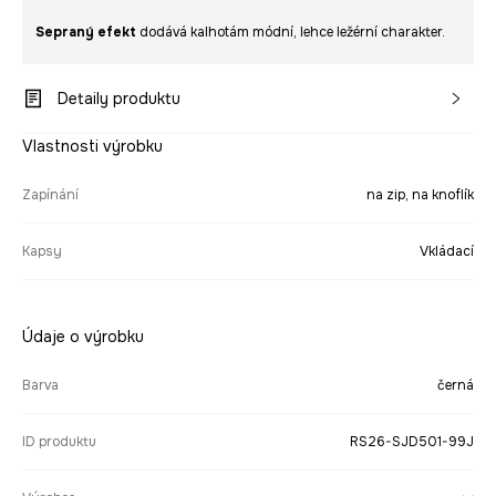
Sepraný efekt
dodává kalhotám módní, lehce ležérní charakter.
Detaily produktu
Vlastnosti výrobku
Zapínání
na zip, na knoflík
Kapsy
Vkládací
Údaje o výrobku
Barva
černá
ID produktu
RS26-SJD501-99J