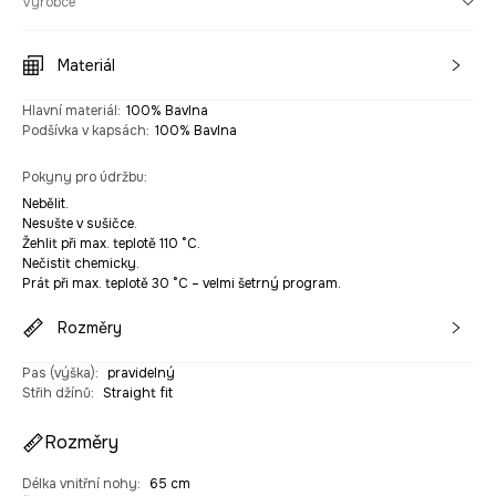
Výrobce
Materiál
Hlavní materiál
:
100% Bavlna
Podšívka v kapsách
:
100% Bavlna
Pokyny pro údržbu
:
Nebělit.
Nesušte v sušičce.
Žehlit při max. teplotě 110 °C.
Nečistit chemicky.
Prát při max. teplotě 30 °C – velmi šetrný program.
Rozměry
Pas (výška)
:
pravidelný
Střih džínů
:
Straight fit
Rozměry
Délka vnitřní nohy
:
65 cm