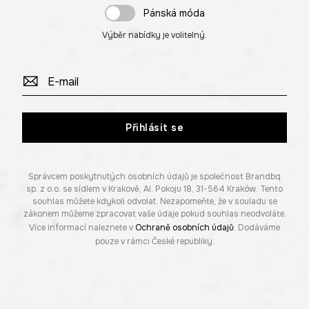
Pánská móda
Výběr nabídky je volitelný.
Přihlásit se
Správcem poskytnutých osobních údajů je společnost Brandbq
sp. z o.o. se sídlem v Krakově, Al. Pokoju 18, 31-564 Kraków. Tento
souhlas můžete kdykoli odvolat. Nezapomeňte, že v souladu se
zákonem můžeme zpracovat vaše údaje pokud souhlas neodvoláte.
Více informací naleznete v
Ochraně osobních údajů
. Dodáváme
pouze v rámci České republiky.