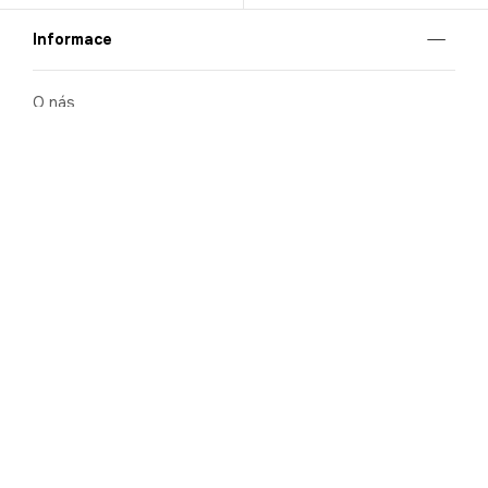
Informace
O nás
Mobilní aplikace
Podmínky pro prezentaci zboží
Blog
Kontakt
Bezpečnost
Cooperation
Nahlašování porušení (whistleblowing)
Kariéra
Ochrana osobních údajů