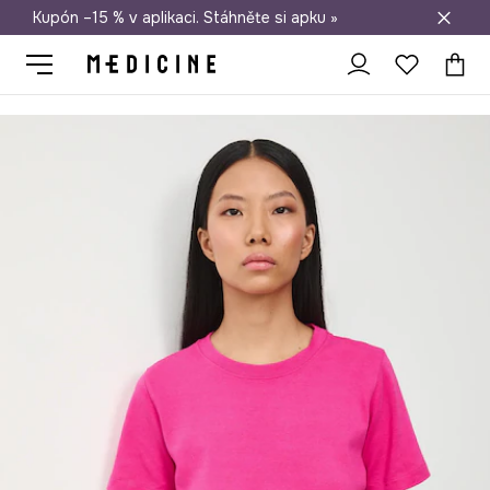
Kupón –15 % v aplikaci. Stáhněte si apku »
Doprava zdarma při nákupu nad 1 200 Kč
Medicine
Ona
Oblečení
Trička
Bavlněné tričko dámské bez v