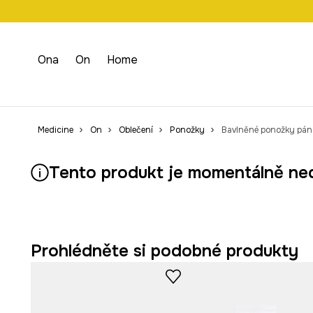
Doprava zdarma př
Ona
On
Home
Medicine
On
Oblečení
Ponožky
Bavlněné ponožky páns
Tento produkt je momentálně ne
Prohlédněte si podobné produkty