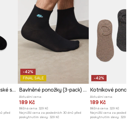
-42%
FINAL SALE
-42%
Bavlněné ponožky pánské s šachovým motivem (2-pack)
Bavlněné ponožky (3-pack) pánské s ozdobnou výšivkou s motivem aut
Aktuální cena:
Aktuální cena:
189 Kč
189 Kč
Běžná cena:
329 Kč
Běžná cena:
329 Kč
nů před
Nejnižší cena za posledních 30 dnů před
Nejnižší cena za posledních 30 
poskytnutím slevy:
329 Kč
poskytnutím slevy:
329 Kč