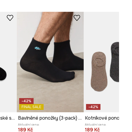
-42%
FINAL SALE
-42%
Bavlněné ponožky pánské s šachovým motivem (2-pack)
Bavlněné ponožky (3-pack) pánské s ozdobnou výšivkou s motivem aut
Aktuální cena:
Aktuální cena:
189 Kč
189 Kč