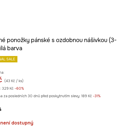
né ponožky pánské s ozdobnou nášivkou (3-
ílá barva
NAL SALE
na:
č
(43 Kč / ks)
:
329 Kč
-60%
na za posledních 30 dnů před poskytnutím slevy:
189 Kč
 -31%
á
 není dostupný