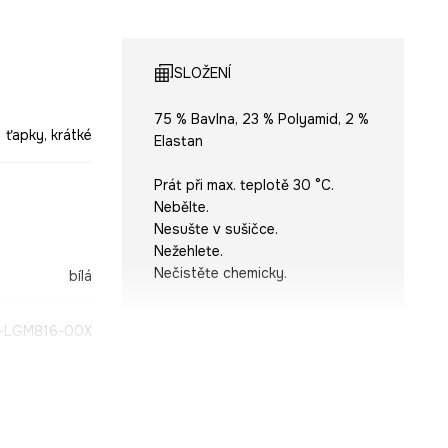
SLOŽENÍ
75 % Bavlna, 23 % Polyamid, 2 %
ťapky, krátké
Elastan
Prát při max. teplotě 30 °C.
Nebělte.
Nesušte v sušičce.
Nežehlete.
Nečistěte chemicky.
bílá
-LGM816-00X