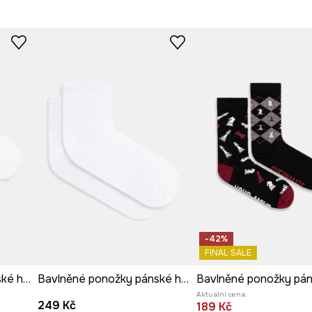
-42%
FINAL SALE
Bavlněné ponožky pánské hladký povrch (3-pack) bílá barva
Bavlněné ponožky pánské hladký povrch (2-pack) bílá barva
Aktuální cena:
249 Kč
189 Kč