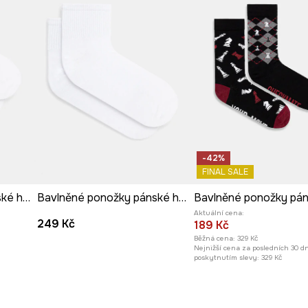
-42%
FINAL SALE
Bavlněné ponožky pánské hladký povrch (3-pack) bílá barva
Bavlněné ponožky pánské hladký povrch (2-pack) bílá barva
Aktuální cena:
249 Kč
189 Kč
Běžná cena:
329 Kč
Nejnižší cena za posledních 30 d
poskytnutím slevy:
329 Kč