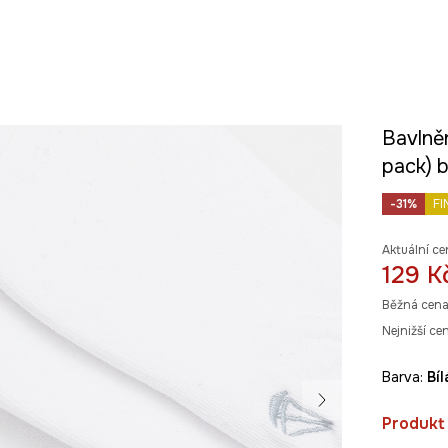
Bavlně
pack) b
-31%
FI
Aktuální ce
129 K
Běžná cena
Nejnižší ce
Barva:
bíl
Produkt