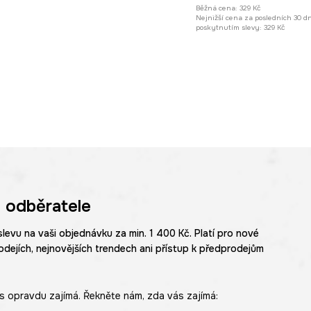
Běžná cena:
329 Kč
Nejnižší cena za posledních 30 d
poskytnutím slevy:
329 Kč
 odběratele
slevu na vaši objednávku za min. 1 400 Kč. Platí pro nové
odejích, nejnovějších trendech ani přístup k předprodejům
s opravdu zajímá. Řekněte nám, zda vás zajímá: