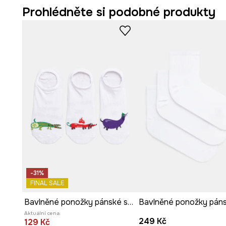
Prohlédněte si podobné produkty
-31%
FINAL SALE
Bavlněné ponožky pánské se vzorem psů (3-pack) bílá barva
Aktuální cena:
249 Kč
129 Kč