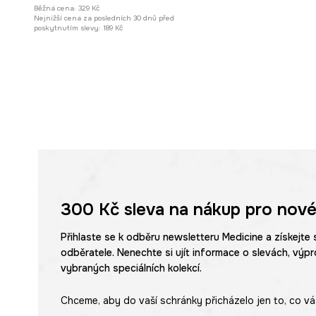
Běžná cena:
329 Kč
Nejnižší cena za posledních 30 dnů před
poskytnutím slevy:
189 Kč
300 Kč
sleva na nákup pro nové
Přihlaste se k odběru newsletteru Medicine a získejte 
odběratele. Nenechte si ujít informace o slevách, výpr
vybraných speciálních kolekcí.
Chceme, aby do vaší schránky přicházelo jen to, co vá