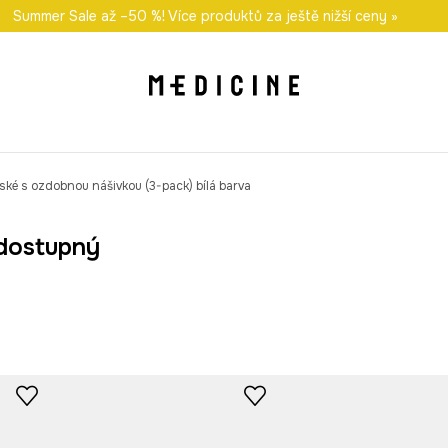
i nákupu nad 1 200 Kč
Summer Sale až –50 %! Více produktů za ještě nižší ceny »
Odeslání i do 24 hodin
30 
ké s ozdobnou nášivkou (3-pack) bílá barva
dostupný