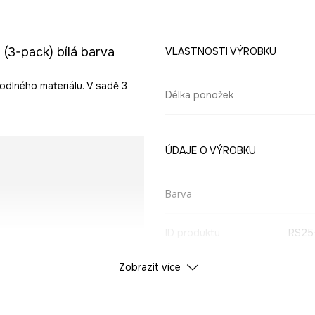
(3-pack) bílá barva
VLASTNOSTI VÝROBKU
dlného materiálu. V sadě 3
Délka ponožek
ÚDAJE O VÝROBKU
Barva
ID produktu
RS25
Zobrazit více