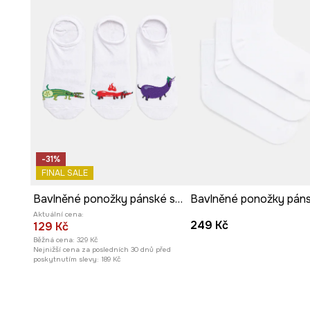
-31%
FINAL SALE
Bavlněné ponožky pánské se vzorem psů (3-pack) bílá barva
Aktuální cena:
249 Kč
129 Kč
Běžná cena:
329 Kč
Nejnižší cena za posledních 30 dnů před
poskytnutím slevy:
189 Kč