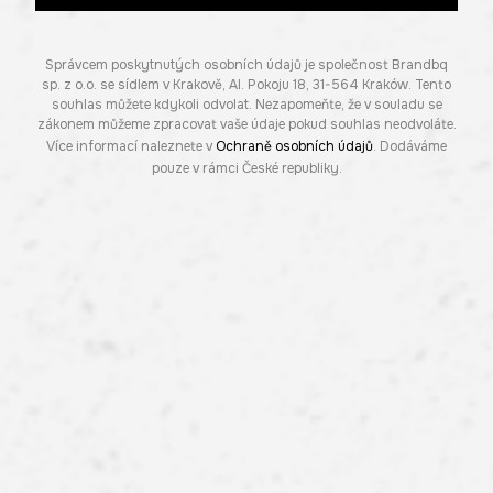
Správcem poskytnutých osobních údajů je společnost Brandbq
sp. z o.o. se sídlem v Krakově, Al. Pokoju 18, 31-564 Kraków. Tento
souhlas můžete kdykoli odvolat. Nezapomeňte, že v souladu se
zákonem můžeme zpracovat vaše údaje pokud souhlas neodvoláte.
Více informací naleznete v
Ochraně osobních údajů
. Dodáváme
pouze v rámci České republiky.