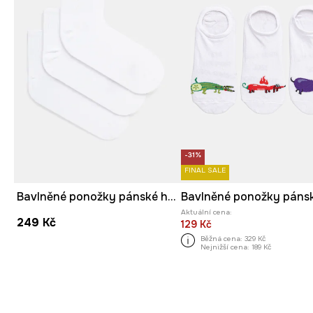
-31%
FINAL SALE
Bavlněné ponožky pánské hladký povrch (3-pack) bílá barva
Aktuální cena:
249 Kč
129 Kč
Běžná cena:
329 Kč
Nejnižší cena:
189 Kč