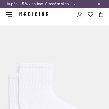
Kupón –15 % v aplikaci. Stáhněte si apku »
Doprava zdarma při nákupu nad 1 200 Kč
Medicine
On
Oblečení
Ponožky