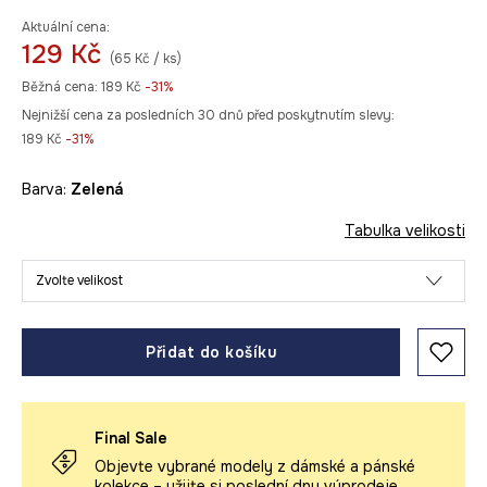
Aktuální cena:
129 Kč
(65 Kč / ks)
Běžná cena:
189 Kč
-31%
Nejnižší cena za posledních 30 dnů před poskytnutím slevy:
189 Kč
 -31%
Barva:
zelená
Tabulka velikosti
Zvolte velikost
Přidat do košíku
Final Sale
Objevte vybrané modely z dámské a pánské
kolekce – užijte si poslední dny výprodeje.