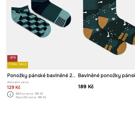
-31%
FINAL SALE
Ponožky pánské bavlněné 2-pack
Aktuální cena:
189 Kč
129 Kč
Běžná cena:
189 Kč
Nejnižší cena:
189 Kč