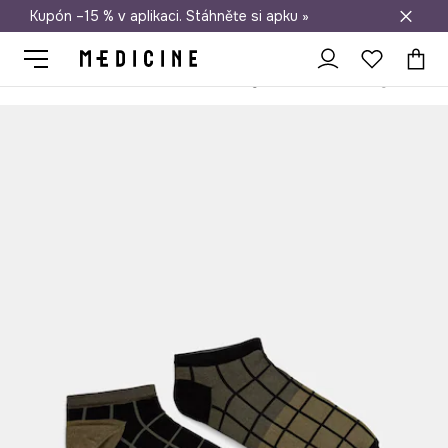
Kupón –15 % v aplikaci. Stáhněte si apku »
Doprava zdarma při nákupu nad 1 200 Kč
Medicine
On
Oblečení
Ponožky