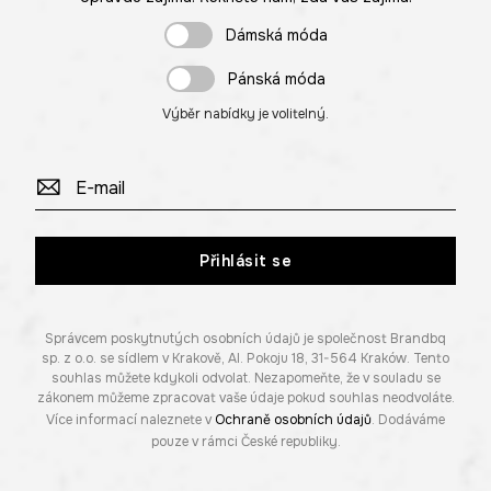
Dámská móda
Pánská móda
Výběr nabídky je volitelný.
Přihlásit se
Správcem poskytnutých osobních údajů je společnost Brandbq
sp. z o.o. se sídlem v Krakově, Al. Pokoju 18, 31-564 Kraków. Tento
souhlas můžete kdykoli odvolat. Nezapomeňte, že v souladu se
zákonem můžeme zpracovat vaše údaje pokud souhlas neodvoláte.
Více informací naleznete v
Ochraně osobních údajů
. Dodáváme
pouze v rámci České republiky.