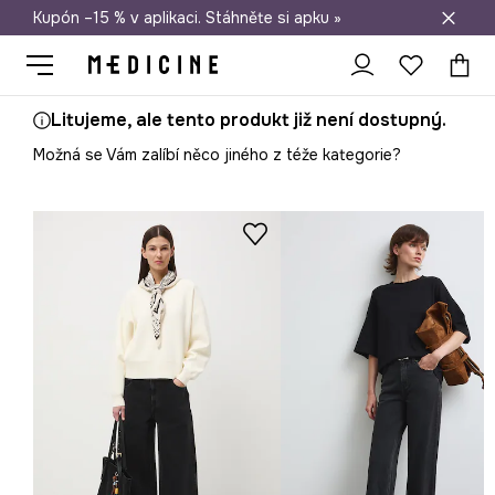
Kupón –15 % v aplikaci. Stáhněte si apku »
Doprava zdarma při nákupu nad 1 200 Kč
Litujeme, ale tento produkt již není dostupný.
Možná se Vám zalíbí něco jiného z téže kategorie?