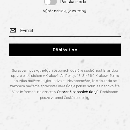
Pánská móda
Výběr nabídky je volitelný.
Přihlásit se
Správcem poskytnutých osobních údajů je společnost Brandbq
sp. z o.o. se sídlem v Krakově, Al. Pokoju 18, 31-564 Kraków. Tento
souhlas můžete kdykoli odvolat. Nezapomeňte, že v souladu se
zákonem můžeme zpracovat vaše údaje pokud souhlas neodvoláte.
Více informací naleznete v
Ochraně osobních údajů
. Dodáváme
pouze v rámci České republiky.