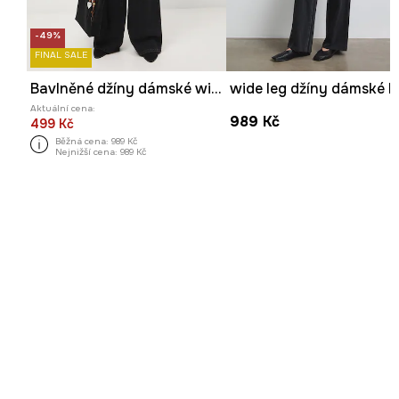
-49%
FINAL SALE
Bavlněné džíny dámské wide leg, se sepraným efektem
Aktuální cena:
989 Kč
499 Kč
Běžná cena:
989 Kč
Nejnižší cena:
989 Kč