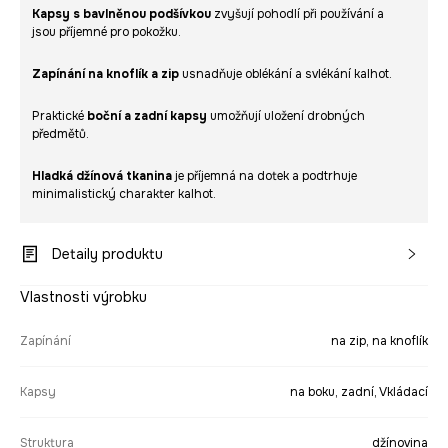
Kapsy s bavlněnou podšívkou
zvyšují pohodlí při používání a
jsou příjemné pro pokožku.
Zapínání na knoflík a zip
usnadňuje oblékání a svlékání kalhot.
Praktické
boční a zadní kapsy
umožňují uložení drobných
předmětů.
Hladká džínová tkanina
je příjemná na dotek a podtrhuje
minimalistický charakter kalhot.
Detaily produktu
Vlastnosti výrobku
Zapínání
na zip, na knoflík
Kapsy
na boku, zadní, Vkládací
Struktura
džínovina