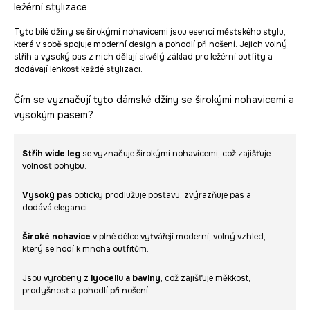
ležérní stylizace
Tyto bílé džíny se širokými nohavicemi jsou esencí městského stylu,
která v sobě spojuje moderní design a pohodlí při nošení. Jejich volný
střih a vysoký pas z nich dělají skvělý základ pro ležérní outfity a
dodávají lehkost každé stylizaci.
Čím se vyznačují tyto dámské džíny se širokými nohavicemi a
vysokým pasem?
Střih wide leg
se vyznačuje širokými nohavicemi, což zajišťuje
volnost pohybu.
Vysoký pas
opticky prodlužuje postavu, zvýrazňuje pas a
dodává eleganci.
Široké nohavice
v plné délce vytvářejí moderní, volný vzhled,
který se hodí k mnoha outfitům.
Jsou vyrobeny z
lyocellu a bavlny
, což zajišťuje měkkost,
prodyšnost a pohodlí při nošení.