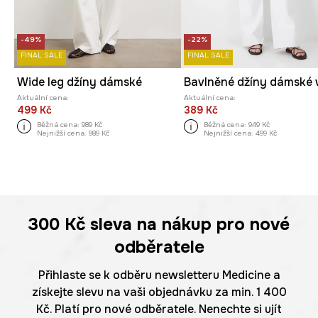
-49%
-22%
FINAL SALE
FINAL SALE
Wide leg džíny dámské
Aktuální cena:
Aktuální cena:
499 Kč
389 Kč
Běžná cena:
989 Kč
Běžná cena:
949 Kč
Nejnižší cena:
989 Kč
Nejnižší cena:
499 Kč
300 Kč
sleva na nákup pro nové
odběratele
Přihlaste se k odběru newsletteru Medicine a
získejte slevu na vaši objednávku za min. 1 400
Kč. Platí pro nové odběratele. Nenechte si ujít