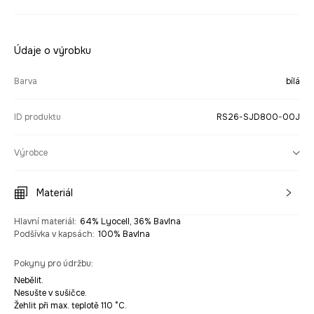
Údaje o výrobku
Barva
bílá
ID produktu
RS26-SJD800-00J
Výrobce
Materiál
Hlavní materiál
:
64% Lyocell, 36% Bavlna
Podšívka v kapsách
:
100% Bavlna
Pokyny pro údržbu
:
Nebělit.
Nesušte v sušičce.
Žehlit při max. teplotě 110 °C.