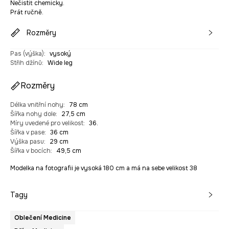
Nečistit chemicky.
Prát ručně.
Rozměry
Pas (výška)
:
vysoký
Střih džínů
:
Wide leg
Rozměry
Délka vnitřní nohy
:
78 cm
Šířka nohy dole
:
27,5 cm
Míry uvedené pro velikost
:
36.
Šířka v pase
:
36 cm
Výška pasu
:
29 cm
Šířka v bocích
:
49,5 cm
Modelka na fotografii je vysoká 180 cm a má na sebe velikost 38
Tagy
Oblečení Medicine