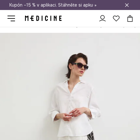
Kupón –15 % v aplikaci. Stáhněte si apku »
Doprava zdarma při nákupu nad 1 200 Kč
Medicine
Ona
Oblečení
Džíny
Wide Leg
Wide leg džíny 