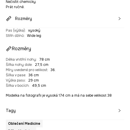
Nečistit chemicky.
Prát ručně.
Rozměry
Pas (výška)
:
vysoký
Střih džínů
:
Wide leg
Rozměry
Délka vnitřní nohy
:
78 cm
Šířka nohy dole
:
27,5 cm
Míry uvedené pro velikost
:
36.
Šířka v pase
:
36 cm
Výška pasu
:
29 cm
Šířka v bocích
:
49,5 cm
Modelka na fotografii je vysoká 174 cm a má na sebe velikost 38
Tagy
Oblečení Medicine