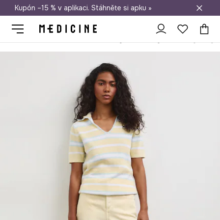
Kupón –15 % v aplikaci. Stáhněte si apku »
Doprava zdarma při nákupu nad 1 200 Kč
Medicine
Ona
Oblečení
Džíny
Wide Leg
Wide leg džíny 