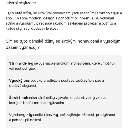
ležérní stylizace
Tyto žluté džíny se širokými nohavicemi jsou esencí městského stylu a
spojují v sobě moderní design s pohodlím při nošení. Díky volnému
střihu a vysokému pasu jsou skvělým základem pro ležérní outfity a
každé stylizaci dodávají lehkost.
Čím se tyto dámské džíny se širokými nohavicemi a vysokým
pasem vyznačují?
Střih wide leg
se vyznačuje širokými nohavicemi, které umožňují
volnost pohybu.
Vysoký pas
opticky prodlužuje postavu, zdůrazňuje pas a
dodává eleganci.
Široké nohavice
plné délky vytvářejí moderní, volný vzhled,
který se hodí k mnoha stylizacím.
Vyrobeny z
lyocellu a bavlny
, což zajišťuje měkkost, prodyšnost
a pohodlí při nošení.