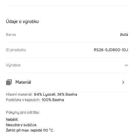
Údaje o výrobku
Barva
žlutá
ID produktu
RS26-SJD800-10J
Výrobce
Materiál
Hlavní materiál
:
64% Lyocell, 36% Bavlna
Podšívka v kapsách
:
100% Bavlna
Pokyny pro údržbu
:
Nebělit.
Nesušte v sušičce.
Žehlit při max. teplotě 110 °C.