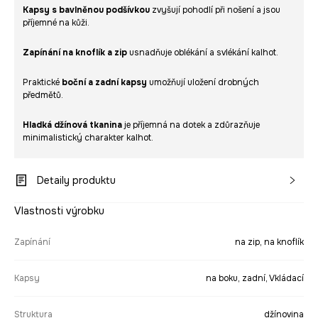
Kapsy s bavlněnou podšívkou
zvyšují pohodlí při nošení a jsou
příjemné na kůži.
Zapínání na knoflík a zip
usnadňuje oblékání a svlékání kalhot.
Praktické
boční a zadní kapsy
umožňují uložení drobných
předmětů.
Hladká džínová tkanina
je příjemná na dotek a zdůrazňuje
minimalistický charakter kalhot.
Detaily produktu
Vlastnosti výrobku
Zapínání
na zip, na knoflík
Kapsy
na boku, zadní, Vkládací
Struktura
džínovina