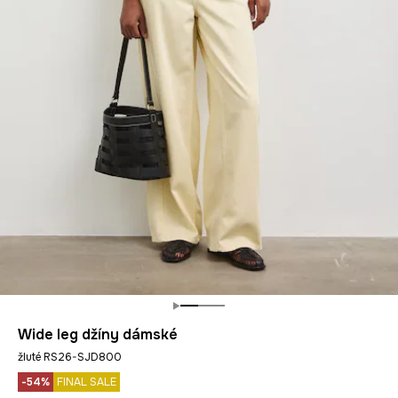
Wide leg džíny dámské
žluté RS26-SJD800
-54%
FINAL SALE