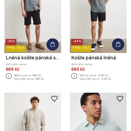
-30%
-44%
FINAL SALE
FINAL SALE
Lněná košile pánská s límcem typu resort více barev
Košile pánská lněná
Aktuální cena:
Aktuální cena:
689 Kč
689 Kč
Běžná cena:
989 Kč
Běžná cena:
1249 Kč
Nejnižší cena:
989 Kč
Nejnižší cena:
1249 Kč