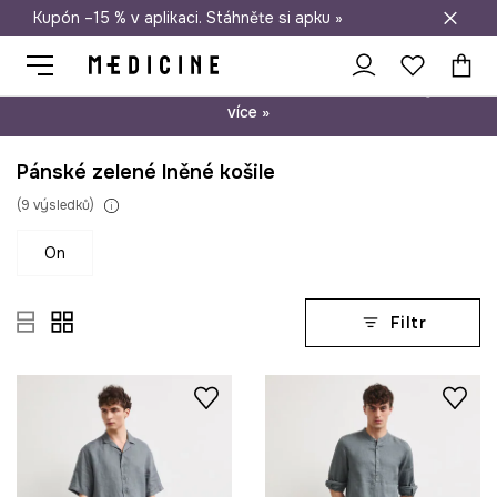
Kupón –15 % v aplikaci. Stáhněte si apku »
Doprava zdarma při nákupu nad 1 200 Kč
Psst… máme pro Vás kupón –15 % na nezlevněné produkty. Zjistěte
více »
Pánské zelené lněné košile
(
9
výsledků
)
on
Filtr