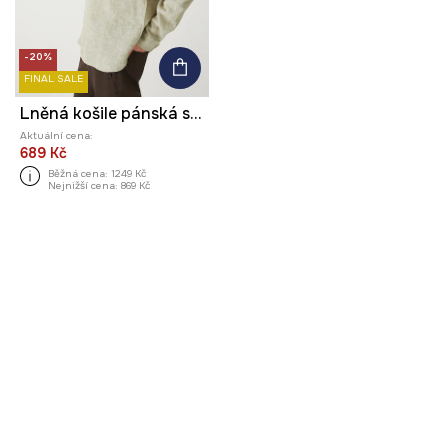
-20%
FINAL SALE
Lněná košile pánská se stojáčkem zelená barva
Aktuální cena:
689 Kč
Běžná cena:
1249 Kč
Nejnižší cena:
869 Kč