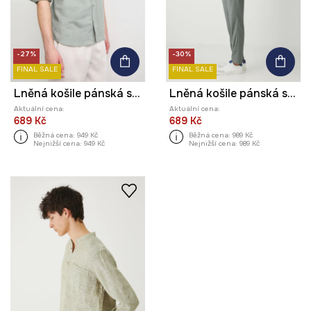
-27%
-30%
FINAL SALE
FINAL SALE
Lněná košile pánská s klasickým límcem hladký povrch
Lněná košile pánská s límcem typu resort zelená barva
Aktuální cena:
Aktuální cena:
689 Kč
689 Kč
Běžná cena:
949 Kč
Běžná cena:
989 Kč
Nejnižší cena:
949 Kč
Nejnižší cena:
989 Kč