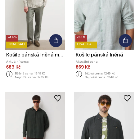
-44%
-30%
FINAL SALE
FINAL SALE
Košile pánská lněná melanžová
Košile pánská lněná
Aktuální cena:
Aktuální cena:
689 Kč
869 Kč
Běžná cena:
1249 Kč
Běžná cena:
1249 Kč
Nejnižší cena:
1249 Kč
Nejnižší cena:
1249 Kč