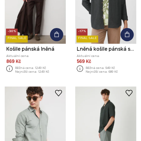
-30%
-17%
FINAL SALE
FINAL SALE
Košile pánská lněná
Lněná košile pánská s límcem button-down zelená barva
Aktuální cena:
Aktuální cena:
869 Kč
569 Kč
Běžná cena:
1249 Kč
Běžná cena:
949 Kč
Nejnižší cena:
1249 Kč
Nejnižší cena:
689 Kč