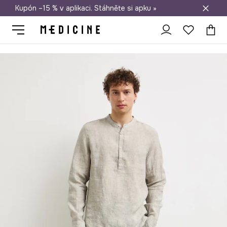
Kupón –15 % v aplikaci. Stáhněte si apku »
Doprava zdarma při nákupu nad 1 200 Kč
Medicine
On
Oblečení
Košile
Košile pánská lněná melanžová