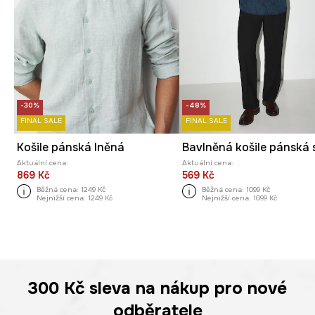
-30%
-48%
FINAL SALE
FINAL SALE
Košile pánská lněná
Aktuální cena:
Aktuální cena:
869 Kč
569 Kč
Běžná cena:
1249 Kč
Běžná cena:
1099 Kč
Nejnižší cena:
1249 Kč
Nejnižší cena:
1099 Kč
300 Kč
sleva na nákup pro nové
odběratele