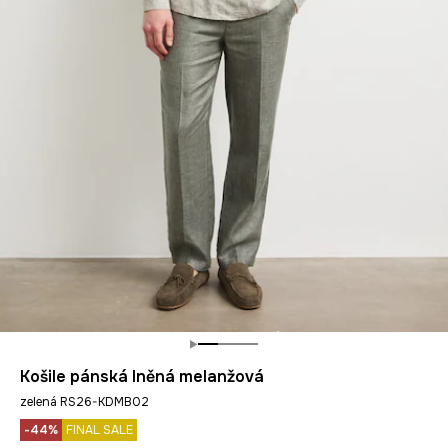
Košile pánská lněná melanžová
zelená RS26-KDMB02
-44%
FINAL SALE