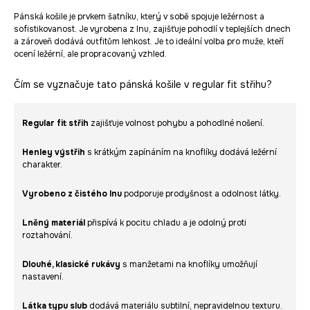
Pánská košile je prvkem šatníku, který v sobě spojuje ležérnost a
sofistikovanost. Je vyrobena z lnu, zajišťuje pohodlí v teplejších dnech
a zároveň dodává outfitům lehkost. Je to ideální volba pro muže, kteří
ocení ležérní, ale propracovaný vzhled.
Čím se vyznačuje tato pánská košile v regular fit střihu?
Regular fit střih
zajišťuje volnost pohybu a pohodlné nošení.
Henley výstřih
s krátkým zapínáním na knoflíky dodává ležérní
charakter.
Vyrobeno z čistého lnu
podporuje prodyšnost a odolnost látky.
Lněný materiál
přispívá k pocitu chladu a je odolný proti
roztahování.
Dlouhé, klasické rukávy
s manžetami na knoflíky umožňují
nastavení.
Látka typu slub
dodává materiálu subtilní, nepravidelnou texturu.