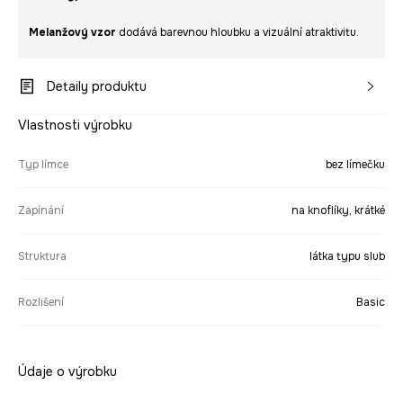
Melanžový vzor
dodává barevnou hloubku a vizuální atraktivitu.
Detaily produktu
Vlastnosti výrobku
Typ límce
bez límečku
Zapínání
na knoflíky, krátké
Struktura
látka typu slub
Rozlišení
Basic
Údaje o výrobku