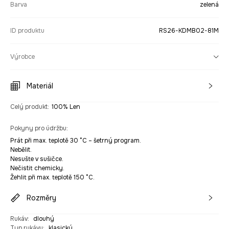
Barva
zelená
ID produktu
RS26-KDMB02-81M
Výrobce
Materiál
Celý produkt
:
100% Len
Pokyny pro údržbu
:
Prát při max. teplotě 30 °C – šetrný program.
Nebělit.
Nesušte v sušičce.
Nečistit chemicky.
Žehlit při max. teplotě 150 °C.
Rozměry
Rukáv
:
dlouhý
Typ rukávu
:
klasický