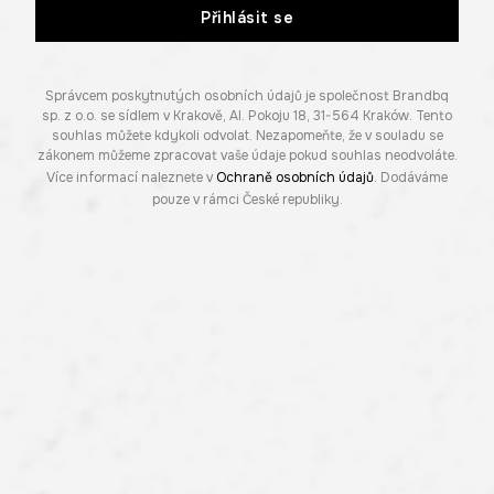
Přihlásit se
Správcem poskytnutých osobních údajů je společnost Brandbq
sp. z o.o. se sídlem v Krakově, Al. Pokoju 18, 31-564 Kraków. Tento
souhlas můžete kdykoli odvolat. Nezapomeňte, že v souladu se
zákonem můžeme zpracovat vaše údaje pokud souhlas neodvoláte.
Více informací naleznete v
Ochraně osobních údajů
. Dodáváme
pouze v rámci České republiky.