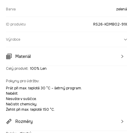
Barva
zelená
ID produktu
RS26-KDMB02-91X
Výrobce
Materiál
Celý produkt
:
100% Len
Pokyny pro údržbu
:
Prát při max. teplotě 30 °C – šetrný program.
Nebělit.
Nesušte v sušičce.
Nečistit chemicky.
Žehlit při max. teplotě 150 °C.
Rozměry