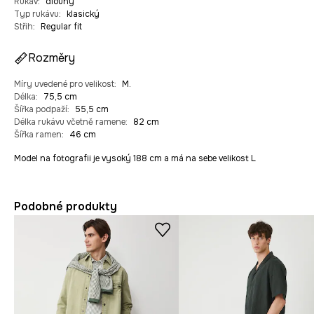
Rukáv
:
dlouhý
Typ rukávu
:
klasický
Střih
:
Regular fit
Rozměry
Míry uvedené pro velikost
:
M.
Délka
:
75,5 cm
Šířka podpaží
:
55,5 cm
Délka rukávu včetně ramene
:
82 cm
Šířka ramen
:
46 cm
Model na fotografii je vysoký 188 cm a má na sebe velikost L
Podobné produkty