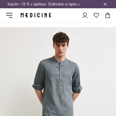
Kupón –15 % v aplikaci. Stáhněte si apku »
Doprava zdarma při nákupu nad 1 200 Kč
Medicine
On
Oblečení
Košile
Košile pánská lněná