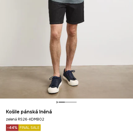
Košile pánská lněná
zelená RS26-KDMB02
-44%
FINAL SALE