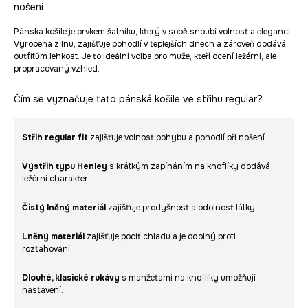
nošení
Pánská košile je prvkem šatníku, který v sobě snoubí volnost a eleganci.
Vyrobena z lnu, zajišťuje pohodlí v teplejších dnech a zároveň dodává
outfitům lehkost. Je to ideální volba pro muže, kteří ocení ležérní, ale
propracovaný vzhled.
Čím se vyznačuje tato pánská košile ve střihu regular?
Střih regular fit
zajišťuje volnost pohybu a pohodlí při nošení.
Výstřih typu Henley
s krátkým zapínáním na knoflíky dodává
ležérní charakter.
Čistý lněný materiál
zajišťuje prodyšnost a odolnost látky.
Lněný materiál
zajišťuje pocit chladu a je odolný proti
roztahování.
Dlouhé, klasické rukávy
s manžetami na knoflíky umožňují
nastavení.