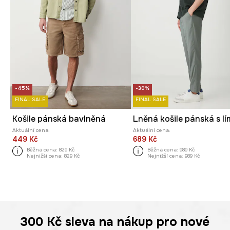
-45%
-30%
FINAL SALE
FINAL SALE
Košile pánská bavlněná
Aktuální cena:
Aktuální cena:
449 Kč
689 Kč
Běžná cena:
829 Kč
Běžná cena:
989 Kč
Nejnižší cena:
829 Kč
Nejnižší cena:
989 Kč
300 Kč
sleva na nákup pro nové