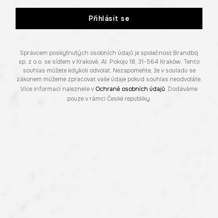
Přihlásit se
Správcem poskytnutých osobních údajů je společnost Brandbq
sp. z o.o. se sídlem v Krakově, Al. Pokoju 18, 31-564 Kraków. Tento
souhlas můžete kdykoli odvolat. Nezapomeňte, že v souladu se
zákonem můžeme zpracovat vaše údaje pokud souhlas neodvoláte.
Více informací naleznete v
Ochraně osobních údajů
. Dodáváme
pouze v rámci České republiky.