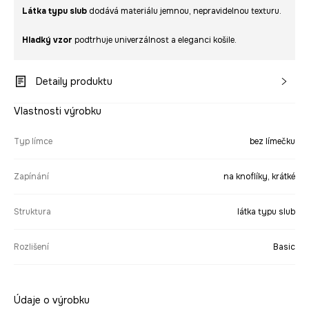
Látka typu slub
dodává materiálu jemnou, nepravidelnou texturu.
Hladký vzor
podtrhuje univerzálnost a eleganci košile.
Detaily produktu
Vlastnosti výrobku
Typ límce
bez límečku
Zapínání
na knoflíky, krátké
Struktura
látka typu slub
Rozlišení
Basic
Údaje o výrobku