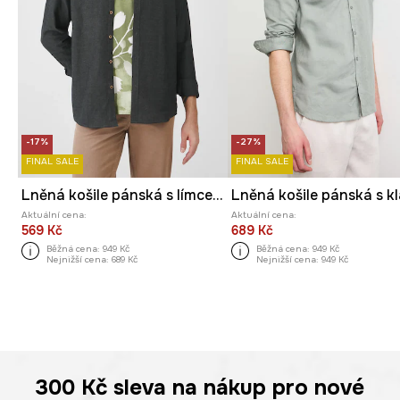
-17%
-27%
FINAL SALE
FINAL SALE
Lněná košile pánská s límcem button-down zelená barva
Aktuální cena:
Aktuální cena:
569 Kč
689 Kč
Běžná cena:
949 Kč
Běžná cena:
949 Kč
Nejnižší cena:
689 Kč
Nejnižší cena:
949 Kč
300 Kč
sleva na nákup pro nové