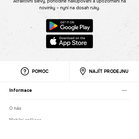
Atraktivní slevy, pohodlné nakupování a upozornění na
novinky – nyní na dosah ruky.
POMOC
NAJÍT PRODEJNU
Informace
O nás
Mobilní aplikace
Podmínky pro prezentaci zboží