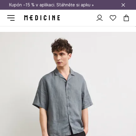
Kupón –15 % v aplikaci. Stáhněte si apku »
Doprava zdarma při nákupu nad 1 200 Kč
Medicine
On
Oblečení
Košile