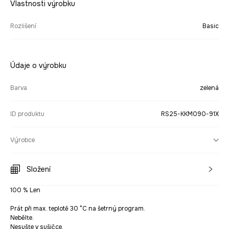
Vlastnosti výrobku
Rozlišení
Basic
Údaje o výrobku
Barva
zelená
ID produktu
RS25-KKM090-91X
Výrobce
Složení
100 % Len
Prát při max. teplotě 30 °C na šetrný program.
Nebělte.
Nesušte v sušičce.