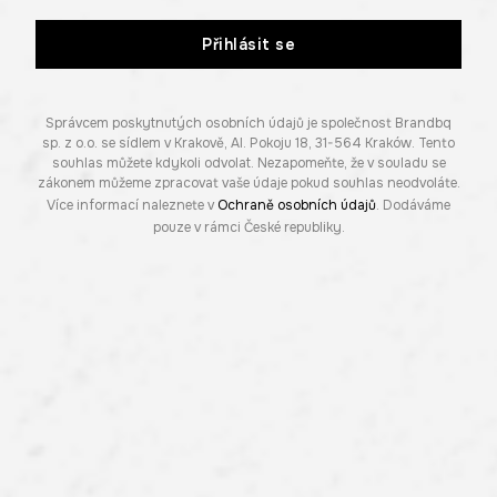
Přihlásit se
Správcem poskytnutých osobních údajů je společnost Brandbq
sp. z o.o. se sídlem v Krakově, Al. Pokoju 18, 31-564 Kraków. Tento
souhlas můžete kdykoli odvolat. Nezapomeňte, že v souladu se
zákonem můžeme zpracovat vaše údaje pokud souhlas neodvoláte.
Více informací naleznete v
Ochraně osobních údajů
. Dodáváme
pouze v rámci České republiky.